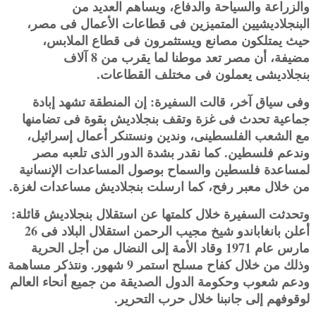
والزراعة والسياحة والدفاع، ويساهم العديد من
البنجلاديشيين المتميزين فى قطاعات الأعمال فى مصر،
حيث يمتلكون مصانع ويستثمرون فى قطاع الملابس،
مضيفة، أن مصر تعد موطنا لما يقرب من 8 آلاف
بنجلاديشى يعملون فى مختلف القطاعات.
وفى سياق آخر، قالت السفيرة: إن المنطقة تشهد إبادة
جماعية تحدث فى غزة وتقف بنجلاديش بقوة فى تضامنها
مع الشعب الفلسطينى، وندين ونستنكر أعمال إسرائيل،
وندعم فلسطين. كما نقدر بشدة الدور الذى تلعبه مصر
لمساعدة فلسطين والسماح بوصول المساعدات الإنسانية
من خلال معبر رفح، كما ارسلت بنجلاديش مساعدات لغزة.
وتحدثت السفيرة خلال كلمتها عن استقلال بنجلاديش قائلة:
أعلن بانغاباندو شيخ مجيب الرحمن استقلال البلاد فى 26
مارس عام 1971 وقاد الأمة إلى النضال من أجل الحرية
وذلك من خلال كفاح مسلح استمر 9 شهور. ونتذكر مساهمة
ودعم شعوب وحكومة الدول الصديقة من جميع أنحاء العالم
لوقوفهم إلى جانبنا خلال حرب التحرير.