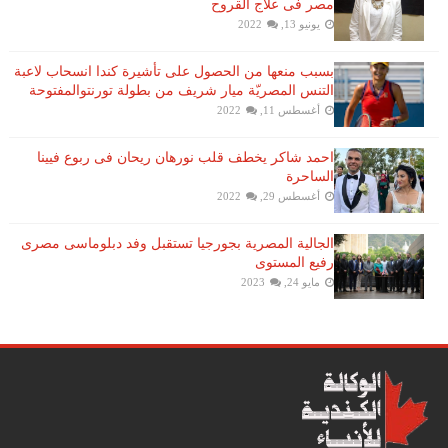
مصر فى علاج القروح
يونيو 13, 2022
بسبب منعها من الحصول على تأشيرة كندا انسحاب لاعبة ​
التنس​ المصريّة ​ميار شريف​ من بطولة ​تورنتو​المفتوحة
أغسطس 11, 2022
احمد شاكر يخطف قلب نورهان ريحان فى ربوع فيينا
الساحرة
أغسطس 29, 2022
الجالية المصرية بجورجيا تستقبل وفد دبلوماسى مصرى
رفيع المستوى
مايو 24, 2023