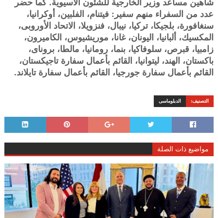
شاهين مساعد وزير الخارجية للشئون الآسيوية. كما حضر
عدد من السفراء منهم سفير: فيتنام، الفلبين، أوكرانيا،
سنغافورة، بلجيكا، تركيا، نيبال، فنزويلا، الاتحاد الأوروبى،
المكسيك، ألبانيا، اليونان، غانا، موريشيوس، الكاميرون،
زامبيا، قبرص، سلوفاكيا، بنما، رومانيا، مالطا، بروناى،
باكستان، الهند، ليتوانيا، القائم بأعمال سفارة تاجيكستان،
القائم بأعمال سفارة جورجيا، القائم بأعمال سفارة تايلاند.
التصنيف:
الدبلوماسى
مواضيع ذات الصلة