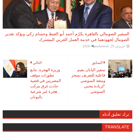
السفير الصومالي بالقاهرة يكرّم أحمد أبو الغيط وحسام زكي ويؤكد تقدير
الصومال لجهودهما في خدمة العمل العربي المشترك
حزيران 29, 2026
undefined
السابق
التالي
سفير اليابان يقيم
وزيرة الهجرة: نتابع
فاعلية للتعريف بسحر
تطورات موقف
ومتعة السوشي
المصريين في قضية
"لزيادة محبي
حادث غرق مركب
السوشي
هجرة غير شرعية
باليونان
ترك تعليق أدناه
TRANSLATE