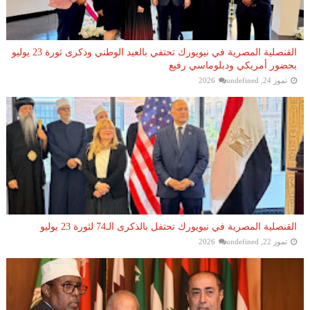
القنصلية المصرية في نيويورك تحتفي بالعيد الوطني وذكرى ثورة 23 يوليو
بحضور أمريكي ودبلوماسي رفيع
تموز 24, 2026
undefined
القنصلية المصرية في نيويورك تحتفل بالذكرى الـ74 لثورة 23 يوليو
تموز 22, 2026
undefined