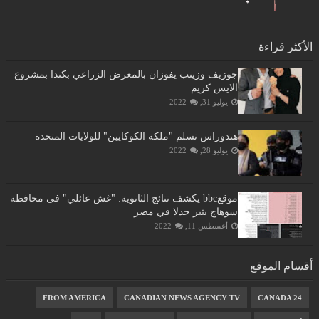
الأكثر قراءة
جوزيف وزينب يفوزان بالمعرض الزراعي بكندا بمشروع
الايس كريم
يوليو 31, 2022
هندوراس تسلم "ملكة الكوكايين" للولايات المتحدة
يوليو 28, 2022
موقعbbc يكشف نتائج الثانوية: "غش عائلي" فى محافظة
سوهاج يثير جدلا في مصر
أغسطس 11, 2022
أقسام الموقع
FROM AMERICA
CANADIAN NEWS AGENCY TV
CANADA 24