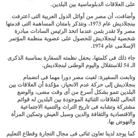
على العلاقات الدبلوماسية بين البلدين.
وأضافت، أن مصر من أوائل الدول العربية التى اعترفت
ببنجلاديش عام 1973، ونتذكر بامتنان المساهمة التى قدمتها
مصر ولا تقدر بثمن عندما اتخذ الرئيس السادات مبادرة
شخصية لبنجلاديش للحصول على عضوية منظمة المؤتمر
الإسلامى عام 1974.
جاء ذلك فى كلمتها، بحفل نظمته السفارة بمناسبة الذكرى
الـ 54 للاستقلال واليوم الوطنى لبنجلاديش.
وتابعت السفيرة: لعبت مصر دورا مهما فى انضمام
بنجلاديش إلى حركة عدم الانحياز، مؤكدة أن العلاقات بين
البلدين تنمو بشكل أسرع من أى وقت مضى، والوضع
الحالى للعلاقات الثنائية الموجودة بين البلدين له قوائم
مشتركة وتشابه فى تاريخ التراث والتنمية الاجتماعية
والاقتصادية والثقافة والدين وسبل العيش وتمكين المرأة
والنهوض بها.
كما يوجد لدينا تعاون ثنائى فى مجال التجارة وقطاع التعليم