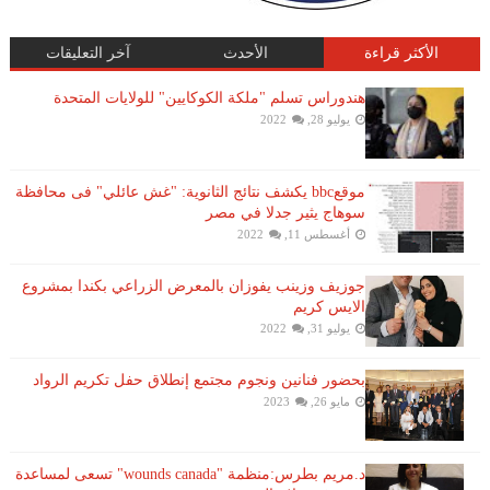
الأكثر قراءة
الأحدث
آخر التعليقات
هندوراس تسلم "ملكة الكوكايين" للولايات المتحدة
يوليو 28, 2022
موقعbbc يكشف نتائج الثانوية: "غش عائلي" فى محافظة
سوهاج يثير جدلا في مصر
أغسطس 11, 2022
جوزيف وزينب يفوزان بالمعرض الزراعي بكندا بمشروع
الايس كريم
يوليو 31, 2022
بحضور فنانين ونجوم مجتمع إنطلاق حفل تكريم الرواد
مايو 26, 2023
د.مريم بطرس:منظمة "wounds canada" تسعى لمساعدة