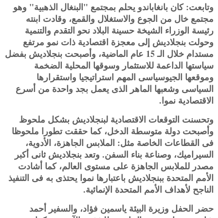
وتابعت: كان بانغاباندو يحلم بمجتمع "البنغال الذهبية" وهو
مجتمع خال من الجوع والاستغلال والقمع، وقادت ابنته
رئيسة الوزراء الشيخة حسينة البلاد نحو التقدم والتنمية
وحولت بنجلاديش إلى معجزة اقتصادية ذات نمو مرتفع
مستدام خلال الـ 15 عام الماضية، وأصبحت بنجلاديش بفضل
سياستها الداعمة للاستثمار وسوقها المحلية الضخمة
وموقعها الجيوسياسى المهم استراتيجيا واستقرارها
السياسى وشعبها الماهر الذى يعمل بجد واحدة من أسرع
الاقتصادية نموا.
وتحسنت التوقعات الاقتصادية لبنجلاديش بشكل ملحوظ
وأصبحت دولة متوسطة الدخل، كما حققت تطورا ملحوظا
فى القطاعات الخاصة مثل: الملابس الجاهزة، الأدوية،
السيراميك، وصناعة بناء السفن. وتعد بنجلاديش ثانى أكبر
مصدر للملابس الجاهزة على مستوى العالم، كما أشادت
الأمم المتحدة ببنجلاديش باعتبارها نموا يحتذى به فى التنفيذ
الناجح لأهداف الأمم المتحدة الإنمائية.
حضر الحفل وزيرة البيئة ياسمين فؤاد، والسفير أحمد