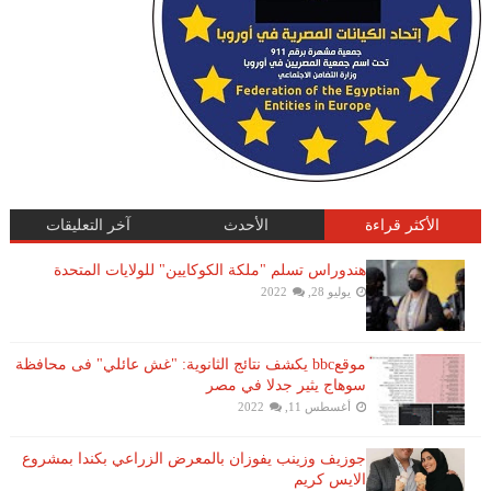
الأكثر قراءة
الأحدث
آخر التعليقات
هندوراس تسلم "ملكة الكوكايين" للولايات المتحدة
يوليو 28, 2022
موقعbbc يكشف نتائج الثانوية: "غش عائلي" فى محافظة
سوهاج يثير جدلا في مصر
أغسطس 11, 2022
جوزيف وزينب يفوزان بالمعرض الزراعي بكندا بمشروع
الايس كريم