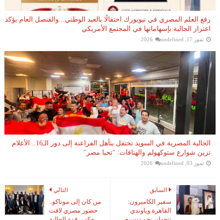
رفع العلم المصري في نيويورك احتفالًا بالعيد الوطني.. والقنصل العام يؤكد
اعتزاز الجالية بإسهاماتها في المجتمع الأمريكي
تموز 17, 2026
undefined
الجالية المصرية في السويد تحتفل بتأهل الفراعنة إلى دور الـ16.. الأعلام
تزين شوارع ستوكهولم والهتافات: "تحيا مصر"
تموز 03, 2026
undefined
السابق
التالي
سفير الكاميرون:
من كان إلى موناكو..
القاهرة وياوندي
حضور مصري لافت
تتجهان نحو توسيع
يعكس قوة الجالية