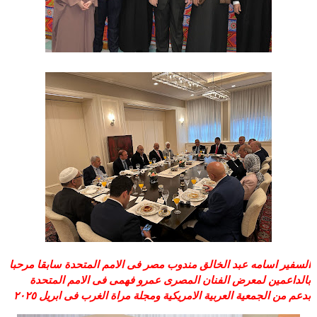
السفير اسامه عبد الخالق مندوب مصر فى الامم المتحدة سابقا مرحبا
بالداعمين لمعرض الفنان المصرى عمرو فهمى فى الامم المتحدة
بدعم من الجمعية العربية الامريكية ومجلة مراة الغرب فى ابريل ٢٠٢٥