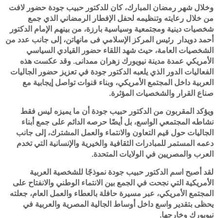
وخلال شهر رمضان المبارك، كان للدكتور حبيب جودة حضور لافت
من خلال رعايته وتنظيمه لحفل الإفطار الرمضاني الذي جمع
شخصيات دينية ومجتمعية وسياسية بارزة، من بينهم الإمام الدكتور
أحمد دويدار رئيس المركز الإسلامي فى مانهاتن، إلى جانب عدد من
الشخصيات العامة، حيث شهد اللقاء حضور القيادي السياسي
الأمريكي عمدة مدينة نيويورك زهران ممدانى. وقد عكست هذه
الفعاليات الدور الذي يلعبه الدكتور جودة في تعزيز حضور الجاليات
العربية داخل المجتمع الأمريكي، وبناء قنوات تواصل إيجابية مع
صناع القرار والشخصيات المؤثرة.
ويؤكد المقربون من الدكتور حبيب جودة أن ما يميزه ليس فقط
نشاطه المجتمعي الواسع، بل أيضًا حرصه الدائم على جمع أبناء
الجاليات حول قيم التعاون والانتماء والعمل المشترك، إلى جانب
دعمه المستمر للمبادرات الثقافية والخيرية والإنسانية التي تخدم
العرب والمصريين في الولايات المتحدة.
لقد أصبح اسم الدكتور حبيب جودة نموذجًا للشخصية العربية
الأمريكية التي نجحت في الجمع بين الانتماء الوطني والانفتاح على
المجتمع الأمريكي، عبر مسيرة حافلة بالعطاء والعمل العام، جعلته
يحظى بتقدير واسع داخل أوساط الجالية المصرية والعربية في
نيويورك وخارجها.