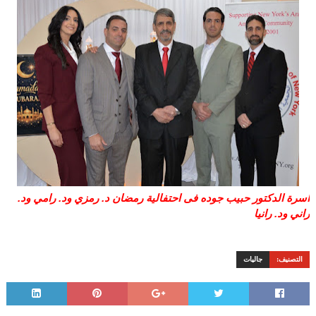
اسرة الدكتور حبيب جوده فى احتفالية رمضان د. رمزي ود. رامي ود.
راني ود. رانيا
التصنيف:
جاليات