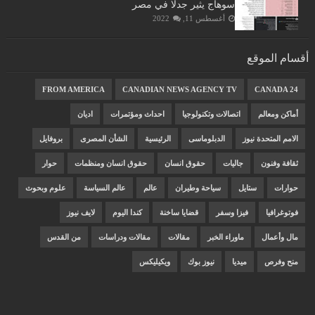
سوهاج يثير جدلا في مصر
أغسطس 11, 2022
أقسام الموقع
FROM AMERICA
CANADIAN NEWS AGENCY TV
CANADA 24
أماكن ومعالم
اتصالات وتكنولوجيا
احداث ومؤتمرات
اديان
الامم المتحدة نيوز
الدبلوماسى
الرئيسية
الشأن المصرى
بروفايل
ثقافة وفنون
جاليات
حقوق انسان
حقوق انسان ومنظمات
حوار
حوارات
ستايل
سياحة وطيران
عالم
عالم السياسة
علوم وبحوث
فوتوغرافيا
فيزا وسفر
قضايا ساخنة
كندا اليوم
لايف نيوز
مال وأعمال
ماوراء الخبر
مقالات
مقالات ودراسات
من القدس
منح وفرص
ميديا
نيوز بوك
ويكيليكس