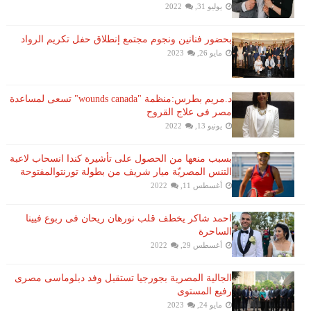
يوليو 31, 2022
بحضور فنانين ونجوم مجتمع إنطلاق حفل تكريم الرواد
مايو 26, 2023
د.مريم بطرس:منظمة "wounds canada" تسعى لمساعدة
مصر فى علاج القروح
يونيو 13, 2022
بسبب منعها من الحصول على تأشيرة كندا انسحاب لاعبة ​
التنس​ المصريّة ​ميار شريف​ من بطولة ​تورنتو​المفتوحة
أغسطس 11, 2022
احمد شاكر يخطف قلب نورهان ريحان فى ربوع فيينا
الساحرة
أغسطس 29, 2022
الجالية المصرية بجورجيا تستقبل وفد دبلوماسى مصرى
رفيع المستوى
مايو 24, 2023