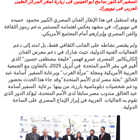
السفير الدكتور سامح ابو العينين فى زيارة لمقر المركز الطبى
العربى فى نيويورك
وقد استقبل في هذا الإطار الفنان المصري الكبير محمود حميده
في نيويورك، في مشهد يعكس اهتمامه المستمر بدعم رموز الثقافة
والفن المصري وإبرازهم أمام المجتمع الأمريكي.
ولم يقتصر نشاطه على الجانب الثقافي فقط، بل امتد إلى دعم
الفعاليات الفنية الدولية، حيث شارك في دعم معرض الفنان
الكاريكاتير المصرى عمرو فهمى"خليفة مصطفى حسين" الذي
أُقيم في مقر الأمم المتحدة في أبريل 2025، بالتعاون مع الجمعية
العربية الأمريكية ومجلة “مرآة الغرب”.وبرعابة السفير أسامة عبد
الخالق "بعثة مصر لدى الأمم المتحدة"وقد جاء هذا الحدث بحضور
ودعم شخصيات دبلوماسية بارزة، من بينها برعاية السفير أسامة
عبد الخالق مندوب مصر سابقا لدى الأمم المتحدة، ليؤكد الدور الذي
تقوم به الجاليات العربية في إبراز الإبداع المصري على الساحة
الدولية.