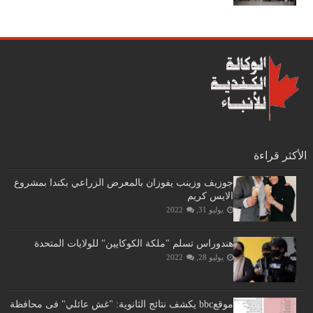
الأكثر قراءة
جوزيف وزينب يفوزان بالمعرض الزراعي بكندا بمشروع
الايس كريم
يوليو 31, 2022
هندوراس تسلم "ملكة الكوكايين" للولايات المتحدة
يوليو 28, 2022
موقعbbc يكشف نتائج الثانوية: "غش عائلي" فى محافظة