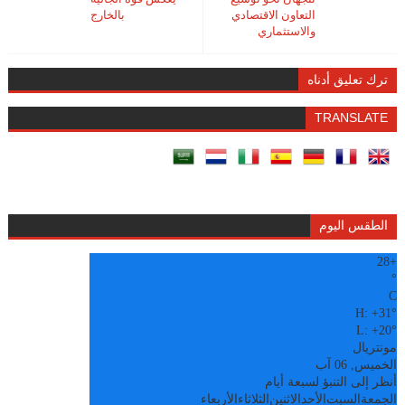
التعاون الاقتصادي
بالخارج
والاستثماري
ترك تعليق أدناه
TRANSLATE
الطقس اليوم
28
+
°
C
H:
+
31°
L:
+
20°
مونتريال
الخميس, 06 آب
أنظر إلى التنبؤ لسبعة أيام
الجمعة
السبت
الأحد
الاثنين
الثلاثاء
الأربعاء