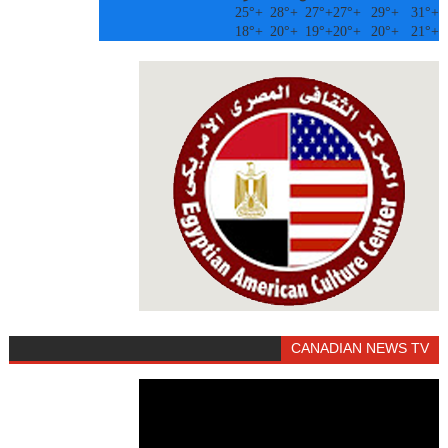
25°
+
28°
+
27°
+
27°
+
29°
+
31°
+
18°
+
20°
+
19°
+
20°
+
20°
+
21°
+
CANADIAN NEWS TV