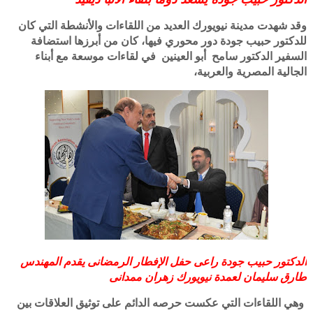
وقد شهدت مدينة نيويورك العديد من اللقاءات والأنشطة التي كان
للدكتور حبيب جودة دور محوري فيها، كان من أبرزها استضافة
السفير الدكتور سامح أبو العينين في لقاءات موسعة مع أبناء
الجالية المصرية والعربية،
الدكتور حبيب جودة راعى حفل الإفطار الرمضانى يقدم المهندس
طارق سليمان لعمدة نيويورك زهران ممدانى
وهي اللقاءات التي عكست حرصه الدائم على توثيق العلاقات بين