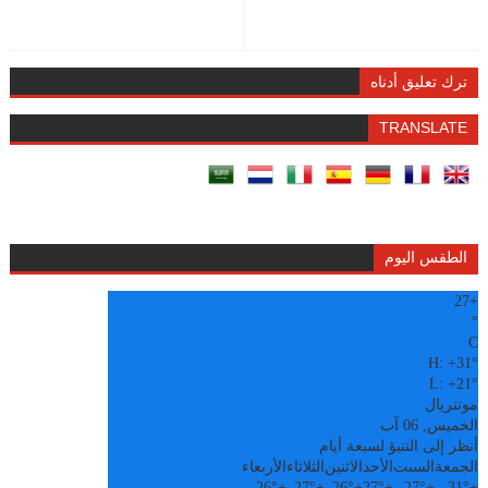
ترك تعليق أدناه
TRANSLATE
الطقس اليوم
27
+
°
C
H:
+
31°
L:
+
21°
مونتريال
الخميس, 06 آب
أنظر إلى التنبؤ لسبعة أيام
الجمعة
السبت
الأحد
الاثنين
الثلاثاء
الأربعاء
26°
+
27°
+
26°
+
27°
+
27°
+
31°
+