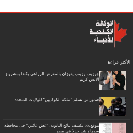
الأكثر قراءة
جوزيف وزينب يفوزان بالمعرض الزراعي بكندا بمشروع
الايس كريم
هندوراس تسلم "ملكة الكوكايين" للولايات المتحدة
موقعbbc يكشف نتائج الثانوية: "غش عائلي" فى محافظة
سوهاج يثير جدلا في مصر