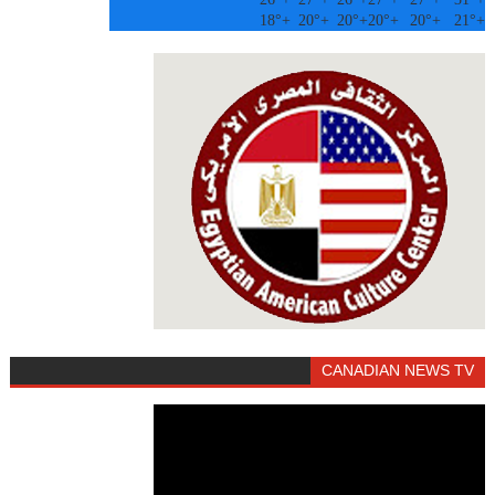
18°
+
20°
+
20°
+
20°
+
20°
+
21°
+
CANADIAN NEWS TV