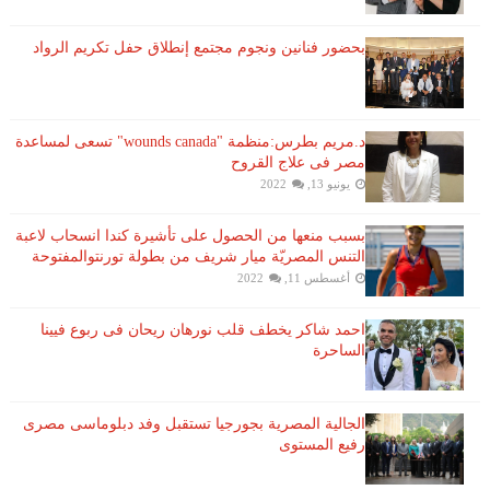
بحضور فنانين ونجوم مجتمع إنطلاق حفل تكريم الرواد
د.مريم بطرس:منظمة "wounds canada" تسعى لمساعدة
مصر فى علاج القروح
يونيو 13, 2022
بسبب منعها من الحصول على تأشيرة كندا انسحاب لاعبة ​
التنس​ المصريّة ​ميار شريف​ من بطولة ​تورنتو​المفتوحة
أغسطس 11, 2022
احمد شاكر يخطف قلب نورهان ريحان فى ربوع فيينا
الساحرة
الجالية المصرية بجورجيا تستقبل وفد دبلوماسى مصرى
رفيع المستوى