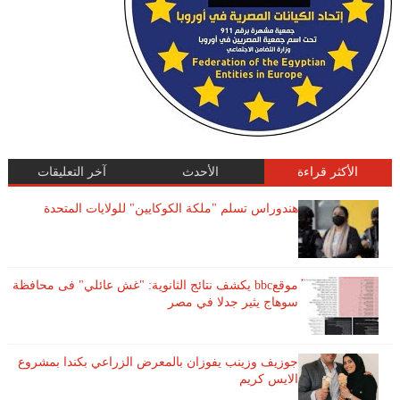
الأكثر قراءة
الأحدث
آخر التعليقات
هندوراس تسلم "ملكة الكوكايين" للولايات المتحدة
موقعbbc يكشف نتائج الثانوية: "غش عائلي" فى محافظة
سوهاج يثير جدلا في مصر
جوزيف وزينب يفوزان بالمعرض الزراعي بكندا بمشروع
الايس كريم