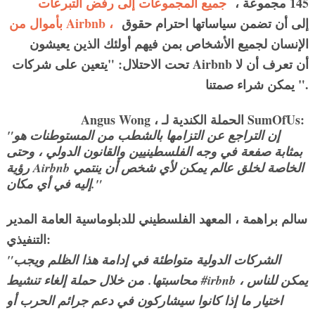
145 مجموعة ،
جميع المجموعات إلى رفض التبرعات
إلى أن تضمن سياساتها احترام حقوق
بأموال من Airbnb ،
الإنسان لجميع الأشخاص بمن فيهم أولئك الذين يعيشون
Airbnb أن تعرف أن لا
تحت الاحتلال: "يتعين على شركات
يمكن شراء صمتنا ".
Angus Wong ، الحملة الكندية لـ SumOfUs:
"إن التراجع عن التزامها بالشطب من المستوطنات هو
بمثابة صفعة في وجه الفلسطينيين والقانون الدولي ، وحتى
رؤية Airbnb الخاصة لخلق عالم يمكن لأي شخص أن ينتمي
إليه في أي مكان."
سالم براهمة ، المعهد الفلسطيني للدبلوماسية العامة المدير
التنفيذي:
"الشركات الدولية متواطئة في إدامة هذا الظلم ويجب
محاسبتها.
من خلال حملة إلغاء تنشيط #irbnb ، يمكن للناس
اختيار ما إذا كانوا سيشاركون في دعم جرائم الحرب أو