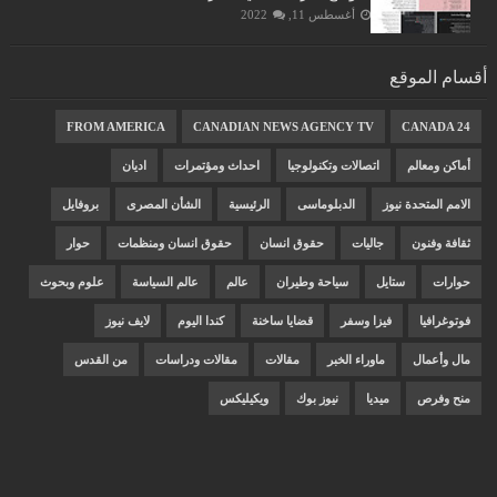
أغسطس 11, 2022
أقسام الموقع
FROM AMERICA
CANADIAN NEWS AGENCY TV
CANADA 24
أماكن ومعالم
اتصالات وتكنولوجيا
احداث ومؤتمرات
اديان
الامم المتحدة نيوز
الدبلوماسى
الرئيسية
الشأن المصرى
بروفايل
ثقافة وفنون
جاليات
حقوق انسان
حقوق انسان ومنظمات
حوار
حوارات
ستايل
سياحة وطيران
عالم
عالم السياسة
علوم وبحوث
فوتوغرافيا
فيزا وسفر
قضايا ساخنة
كندا اليوم
لايف نيوز
مال وأعمال
ماوراء الخبر
مقالات
مقالات ودراسات
من القدس
منح وفرص
ميديا
نيوز بوك
ويكيليكس