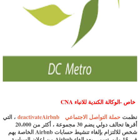
خاص -الوكالة الكندية للانباء CNA
نظمت
حملة التواصل الاجتماعي
deactivateAirbnb
، التي
أقرها تحالف دولي يضم 30 مجموعة ، أكثر من 20،000
شخص للالتزام بإلغاء تنشيط حسابات Airbnb الخاصة بهم
في 15 مايو. تسمى بعد إلغاء Airbnb من إعلان السياسة