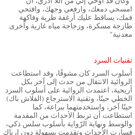
"وكان قد أوحي إلي من اللا ادري، أن
امسحي دمعك، وارفعي وجهك، وافتحي
فمك، يساقط عليك أرغفة طرية وفاكهة
طازجة مسكرة، وزجاجة مياه غازية وأخرى
معدنية"
تقنيات السرد
أسلوب السرد كان مشوقًا، وقد استطاعت
الروائية الانتقال من حدث إلى آخر بكل
أريحية، اعتمدت الروائية على أسلوب السرد
الخطي حينًا، وتقنية الاسترجاع (الفلاش باك)
حينًا آخر، واستخدمتهما ببراعة، كما
استطاعت أن تربط الأحداث من المقدمة
والوسط ونهاية الرّواية بأسلوب سلس ذكي،
فسارت الأحداث وتقدمت بسهولة دون إرباك