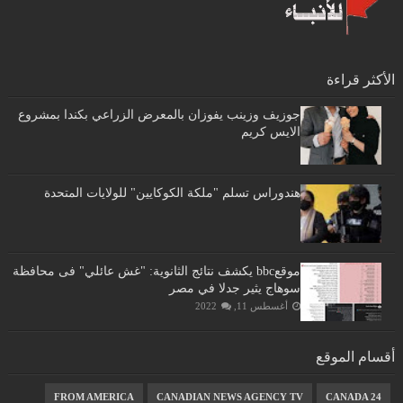
الأكثر قراءة
جوزيف وزينب يفوزان بالمعرض الزراعي بكندا بمشروع
الايس كريم
هندوراس تسلم "ملكة الكوكايين" للولايات المتحدة
موقعbbc يكشف نتائج الثانوية: "غش عائلي" فى محافظة
سوهاج يثير جدلا في مصر
أغسطس 11, 2022
أقسام الموقع
FROM AMERICA
CANADIAN NEWS AGENCY TV
CANADA 24