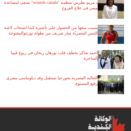
د.مريم بطرس:منظمة "wounds canada" تسعى لمساعدة
مصر فى علاج القروح
بسبب منعها من الحصول على تأشيرة كندا انسحاب لاعبة ​
التنس​ المصريّة ​ميار شريف​ من بطولة ​تورنتو​المفتوحة
احمد شاكر يخطف قلب نورهان ريحان فى ربوع فيينا
الساحرة
الجالية المصرية بجورجيا تستقبل وفد دبلوماسى مصرى
رفيع المستوى