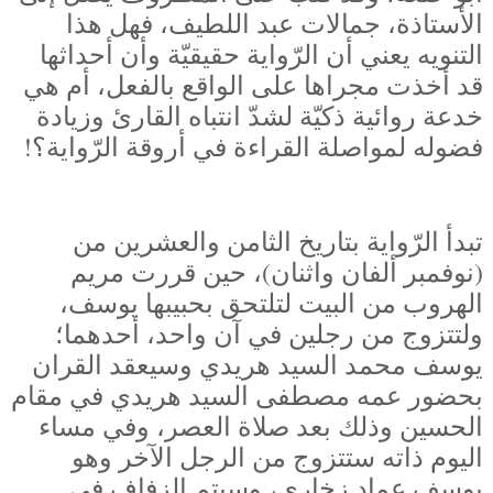
الأستاذة، جمالات عبد اللطيف، فهل هذا
التنويه يعني أن الرّواية حقيقيّة وأن أحداثها
قد أخذت مجراها على الواقع بالفعل، أم هي
خدعة روائية ذكيّة لشدّ انتباه القارئ وزيادة
فضوله لمواصلة القراءة في أروقة الرّواية؟!
تبدأ الرّواية بتاريخ الثامن والعشرين من
(نوفمبر ألفان واثنان)، حين قررت مريم
الهروب من البيت لتلتحق بحبيبها يوسف،
ولتتزوج من رجلين في آن واحد، أحدهما؛
يوسف محمد السيد هريدي وسيعقد القران
بحضور عمه مصطفى السيد هريدي في مقام
الحسين وذلك بعد صلاة العصر، وفي مساء
اليوم ذاته ستتزوج من الرجل الآخر وهو
يوسف عماد زخاري، وسيتم الزفاف في