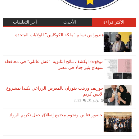
الأكثر قراءة
الأحدث
آخر التعليقات
هندوراس تسلم "ملكة الكوكايين" للولايات المتحدة
موقعbbc يكشف نتائج الثانوية: "غش عائلي" فى محافظة
سوهاج يثير جدلا في مصر
جوزيف وزينب يفوزان بالمعرض الزراعي بكندا بمشروع
الايس كريم
يوليو 31, 2022
بحضور فنانين ونجوم مجتمع إنطلاق حفل تكريم الرواد