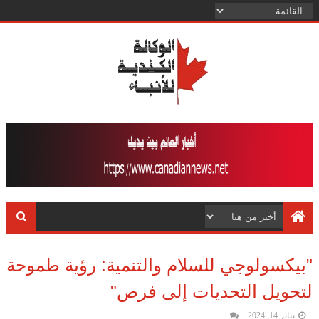
"بيكسولوجي للسلام والتنمية: رؤية طموحة
لتحويل التحديات إلى فرص"
يناير 14, 2024