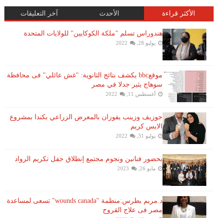
الأكثر قراءة
الأحدث
آخر التعليقات
هندوراس تسلم "ملكة الكوكايين" للولايات المتحدة
يوليو 28, 2022
موقعbbc يكشف نتائج الثانوية: "غش عائلي" فى محافظة
سوهاج يثير جدلا في مصر
أغسطس 11, 2022
جوزيف وزينب يفوزان بالمعرض الزراعي بكندا بمشروع
الايس كريم
يوليو 31, 2022
بحضور فنانين ونجوم مجتمع إنطلاق حفل تكريم الرواد
مايو 26, 2023
د.مريم بطرس:منظمة "wounds canada" تسعى لمساعدة
مصر فى علاج القروح