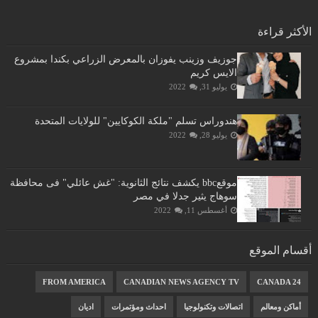
الأكثر قراءة
جوزيف وزينب يفوزان بالمعرض الزراعي بكندا بمشروع
الايس كريم
يوليو 31, 2022
هندوراس تسلم "ملكة الكوكايين" للولايات المتحدة
يوليو 28, 2022
موقعbbc يكشف نتائج الثانوية: "غش عائلي" فى محافظة
سوهاج يثير جدلا في مصر
أغسطس 11, 2022
أقسام الموقع
FROM AMERICA
CANADIAN NEWS AGENCY TV
CANADA 24
أماكن ومعالم
اتصالات وتكنولوجيا
احداث ومؤتمرات
اديان