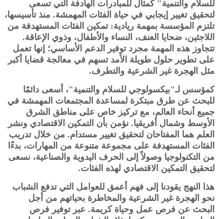
للسلام والتنمية" كمثال للمبادرات الهادفة التي تسعى
لتحقيق تغيير إيجابي في حياة الفئات المهمشة. منذ تأسيسها،
تلتزم المؤسسة بمهمة ريادية: تمكين الفئات المستهدفة من
اللاجئين، ضحايا العنف، النساء والأطفال، وذوي الإعاقة.
تتجاوز هذه المهمة مجرد توفير الدعم الأساسي؛ إنها تعمل
على تطوير حلول طويلة الأمد تسهم في معالجة قضايا أكبر
مثل الهجرة غير الشرعية والتطرف.
كمؤسس لـ"بيكسولوجي للسلام والتنمية"، أسعى دائمًا
للبحث عن طرق مبتكرة لمساعدة المجتمعات المهمشة في
جميع أنحاء العالم، مع تركيز خاص على مناطق الشرق
الأوسط وشمال أفريقيا. نؤمن بأن التمكين الاقتصادي ونشر
العلم هما المفتاحان لتحقيق تغيير مستدام. من خلال تدريب
الفئات المستهدفة على مجموعة متنوعة من المهارات، بدءًا
من التكنولوجيا وصولاً إلى الحرف اليدوية والصناعية، نسعى
لتحقيق التمكين الاقتصادي لهذه الفئات.
هذا النهج يقودنا إلى فهم أعمق للعوامل التي تدفع الشباب
نحو الهجرة غير الشرعية والمخاطرة بحياتهم من أجل
البحث عن فرص عمل وحياة كريمة. عبر توفير فرص