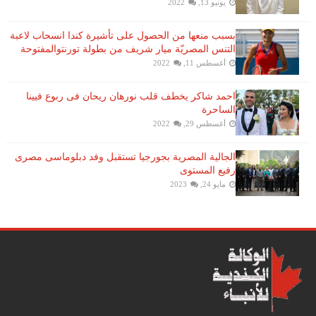
يونيو 13, 2022
بسبب منعها من الحصول على تأشيرة كندا انسحاب لاعبة ​
التنس​ المصريّة ​ميار شريف​ من بطولة ​تورنتو​المفتوحة
أغسطس 11, 2022
احمد شاكر يخطف قلب نورهان ريحان فى ربوع فيينا
الساحرة
أغسطس 29, 2022
الجالية المصرية بجورجيا تستقبل وفد دبلوماسى مصرى
رفيع المستوى
مايو 24, 2023