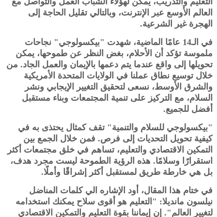
التعليم والتدريب، يمكن لهؤلاء الشباب العمل والتواصل مع
العالم الأوسع عبر الإنترنت، وبالتالي تقليل الحاجة إلى
الهجرة غير الشرعية.
في الـ14 عامًا الماضية، شهدت "بيكسولوجي" نجاحات
ملموسة تؤكد أن الأحلام، بغض النظر عن طموحها، يمكن
تحويلها إلى واقع عندما يتم دعمها بالإيمان والعمل الجاد. من
خلال توسيع نطاق عملنا في الولايات المتحدة الأمريكية
والشرق الأوسط، نسعى لتحقيق التغيير الإيجابي ونشر
السلام، مع التركيز على تنمية المجتمعات وبناء مستقبل
أفضل للجميع.
"بيكسولوجي للسلام والتنمية" تقف كمثال يحتذى به في
كيفية تحويل التحديات إلى فرص. فمن خلال الجمع بين
التمكين الاقتصادي والتعليم، تساهم في خلق مجتمعات أكثر
استقرارًا وسلامًا. هذه الرؤية الطموحة ليست مجرد هدف،
بل هي خارطة طريق لمستقبل أكثر إشراقًا وأملًا.
في ختام هذا المقال، أود الإشاره الي كلمات المناضل
نيلسون مانديلا: "التعليم هو أقوى سلاح يمكنك استخدامه
لتغيير العالم". إن إيماننا بقوة التعليم والتمكين الاقتصادي