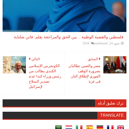
فلسطين والقضية الوطنية... بين الحق والمراجعة بقلم: فاتن شلباية
تموز 24, 2026
undefined
السابق
التالي
مصر والصين تطالبان
الكونجرس الإسلامي
بضرورة الوقف
الكندي يطالب من
الفوري لإطلاق النار،
رئيس وزراء كندا عدم
فى غزة
تصدير السلاح
لإسرائيل
ترك تعليق أدناه
TRANSLATE