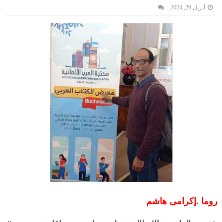
أبريل 29, 2024
روما .إكرامى هاشم