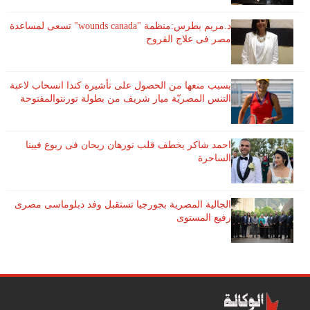
د.مريم بطرس:منظمة "wounds canada" تسعى لمساعدة
مصر فى علاج القروح
بسبب منعها من الحصول على تأشيرة كندا انسحاب لاعبة ​
التنس​ المصريّة ​ميار شريف​ من بطولة ​تورنتو​المفتوحة
احمد شاكر يخطف قلب نورهان ريحان فى ربوع فيينا
الساحرة
الجالية المصرية بجورجيا تستقبل وفد دبلوماسى مصرى
رفيع المستوى