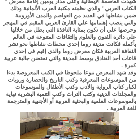
شهدت العاصمة الإيطالية وعلي مدار يومين إقامة معرض "
الكتاب العربي" والذي نظمته مكتبة العرب الألمانية وذلك
ضمن نشاطها في العديد من العواصم والمدن الأوروبية
والتي ينصب إهتمامها علي القارئ العربي المقيم في المهجر
وحرصها علي أن تكون بمثابة النافذة التي يطل من خلالها
علي دائرة الفنون والعلوم والثقافات المتنوعة في العالم
بأكمله فكانت مدينة روما إحدي محطات نشاطها نحو نشر
الثقافة العربية فكان معرض روما والذي إقيم في إحدي
قاعات أحد الفنادق بوسط المدينة والتي تحتضن جالية عربية
كبيرة .
وقد شهد المعرض تنوعا ملحوظا في الكتب المعروضة بدءا
من الموسوعات المعرفية وكتب التاريخ والحضارة ورويات
لكبار كتاب الرواية والأدب وكتب الأطفال والموسوعات
والمجلدات الدينية وكتب التراث وكتب التنمية البشرية نهاية
بالموسوعات العلمية والبحثية العربية أو الأجنبية والمترجمة
للغة العربية .