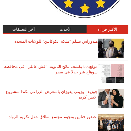
الأكثر قراءة
الأحدث
آخر التعليقات
هندوراس تسلم "ملكة الكوكايين" للولايات المتحدة
موقعbbc يكشف نتائج الثانوية: "غش عائلي" فى محافظة
سوهاج يثير جدلا في مصر
جوزيف وزينب يفوزان بالمعرض الزراعي بكندا بمشروع
الايس كريم
بحضور فنانين ونجوم مجتمع إنطلاق حفل تكريم الرواد