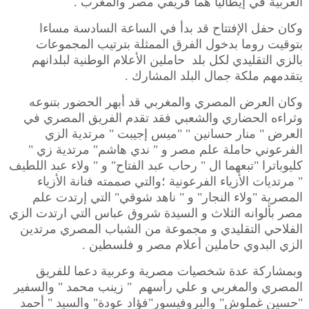
العربية في إيطاليا هما فريقي مصر والمغرب .
وكان حفل الإفتتاح قد بدأ في الساعة السادسة مساءا
بتوقيت روما بدخول الفرق الممثلة بترتيب المجموعات
بالزي التقليدي لكل بلد حاملين الأعلام الوطنية لبلدانهم
يتقدمهم ملكة جمال البلد المشارك .
وكان العرض المصري والمغربي قد أبهر الحضور بتنوعه
وثراءه الحضاري والشعبي فقد تقدم الفريق المصري في
العرض " منار حسانين " "ميس إجيبت " مرتدية الزي
الفرعوني حاملة علم مصر و " ندي هاشم" مرتدية زي "
كليوباترا "تبعهما ال " رحاب عبد الفتاح" و " ولاء عبد اللطيف
" مرتديات الأزياء الفرعونية ؛والتي صممته فنانة الأزياء
المصرية "ولاء النجار" و " ناهد شوقي" التي إرتدت علم
مصر بألوانه الثلاث و السيدة شروق عباس التي ارتدت الزي
الفلاحي التقليدي و مجموعة من الشباب المصري مرتدين
الزي البدوي حاملين أعلام مصر و فلسطين .
وبمشاركة عدة شخصيات مصرية وعربية دعما للفريق
المصري والمغربي و علي رأسهم " زينب محمد " والسفير
"حسين غملوش" والبروفيسور"فؤاد عودة" والسيد " أحمد