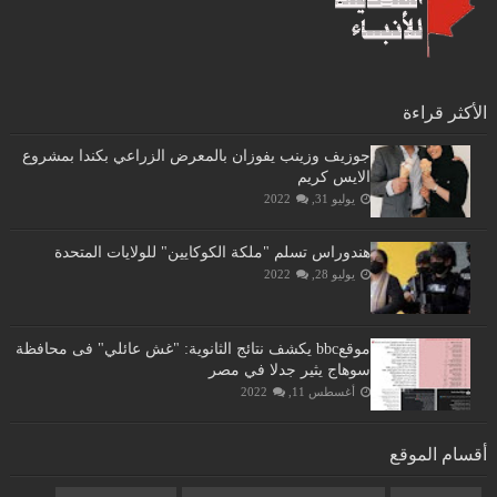
الأكثر قراءة
جوزيف وزينب يفوزان بالمعرض الزراعي بكندا بمشروع
الايس كريم
يوليو 31, 2022
هندوراس تسلم "ملكة الكوكايين" للولايات المتحدة
يوليو 28, 2022
موقعbbc يكشف نتائج الثانوية: "غش عائلي" فى محافظة
سوهاج يثير جدلا في مصر
أغسطس 11, 2022
أقسام الموقع