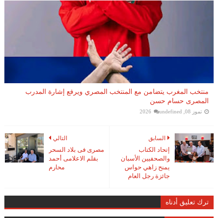
منتخب المغرب يتضامن مع المنتخب المصري ويرفع إشارة المدرب
المصرى حسام حسن
تموز 08, 2026
undefined
السابق
التالي
إتحاد الكتاب
مصرى فى بلاد السحر
والصحفيين الأسبان
بقلم الاعلامى أحمد
يمنح زاهي حواس
محارم
جائزة رجل العام
ترك تعليق أدناه