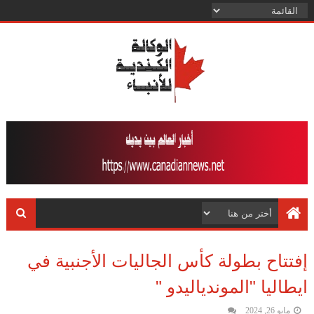
إفتتاح بطولة كأس الجاليات الأجنبية في
ايطاليا "الموندياليدو "
مايو 26, 2024