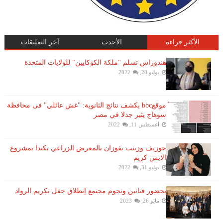
الأكثر قراءة
الأحدث
آخر التعليقات
هندوراس تسلم "ملكة الكوكايين" للولايات المتحدة
يوليو 28, 2022
موقعbbc يكشف نتائج الثانوية: "غش عائلي" فى محافظة
سوهاج يثير جدلا في مصر
أغسطس 11, 2022
جوزيف وزينب يفوزان بالمعرض الزراعي بكندا بمشروع
الايس كريم
يوليو 31, 2022
بحضور فنانين ونجوم مجتمع إنطلاق حفل تكريم الرواد
مايو 26, 2023