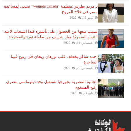
د.مريم بطرس:منظمة "wounds canada" تسعى لمساعدة
مصر فى علاج القروح
يونيو 13, 2022
بسبب منعها من الحصول على تأشيرة كندا انسحاب لاعبة ​
التنس​ المصريّة ​ميار شريف​ من بطولة ​تورنتو​المفتوحة
أغسطس 11, 2022
احمد شاكر يخطف قلب نورهان ريحان فى ربوع فيينا
الساحرة
أغسطس 29, 2022
الجالية المصرية بجورجيا تستقبل وفد دبلوماسى مصرى
رفيع المستوى
مايو 24, 2023