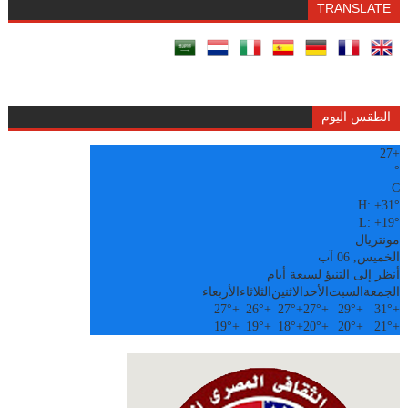
TRANSLATE
الطقس اليوم
27
+
°
C
H:
+
31°
L:
+
19°
مونتريال
الخميس, 06 آب
أنظر إلى التنبؤ لسبعة أيام
الجمعة
السبت
الأحد
الاثنين
الثلاثاء
الأربعاء
27°
+
26°
+
27°
+
27°
+
29°
+
31°
+
19°
+
19°
+
18°
+
20°
+
20°
+
21°
+