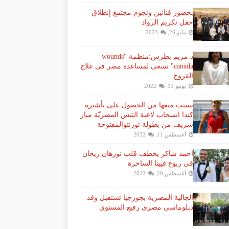
بحضور فنانين ونجوم مجتمع إنطلاق
حفل تكريم الرواد
مايو 26, 2023
د.مريم بطرس:منظمة "wounds
canada" تسعى لمساعدة مصر فى علاج
القروح
يونيو 13, 2022
بسبب منعها من الحصول على تأشيرة
كندا انسحاب لاعبة ​التنس​ المصريّة ​ميار
شريف​ من بطولة ​تورنتو​المفتوحة
أغسطس 11, 2022
احمد شاكر يخطف قلب نورهان ريحان
فى ربوع فيينا الساحرة
أغسطس 29, 2022
الجالية المصرية بجورجيا تستقبل وفد
دبلوماسى مصرى رفيع المستوى