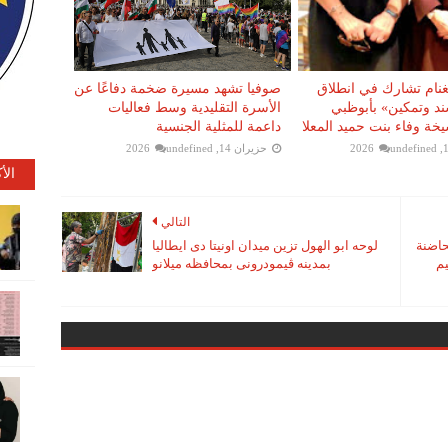
غنام تشارك في انطلاق
صوفيا تشهد مسيرة ضخمة دفاعًا عن
ند وتمكين» بأبوظبي
الأسرة التقليدية وسط فعاليات
يخة وفاء بنت حميد المعلا
داعمة للمثلية الجنسية
undefined
حزيران 14, 2026
undefined
الأ
التالي
حاضنة
لوحه ابو الهول تزين ميدان اونيتا دى ايطاليا
يم
بمدينه ڤيمودرونى بمحافظه ميلانو