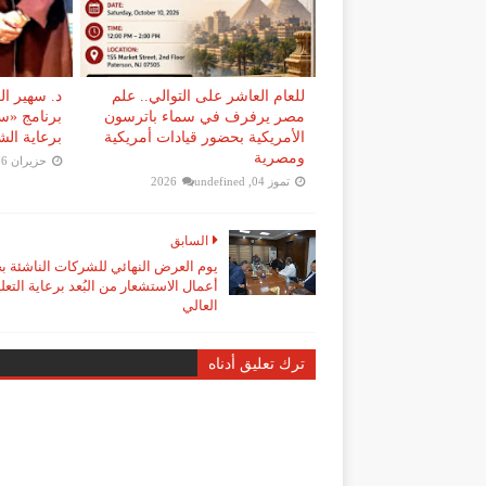
للعام العاشر على التوالي.. علم
د. سهير ال
مصر يرفرف في سماء باترسون
برنامج «س
الأمريكية بحضور قيادات أمريكية
برعاية الش
ومصرية
حزيران 16, 2026
تموز 04, 2026
undefined
السابق
يوم العرض النهائي للشركات الناشئة ب
أعمال الاستشعار من البُعد برعاية التعل
العالي
ترك تعليق أدناه