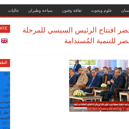
سان
علوم وبحوث
ثقافة وفنون
سياحة وطيران
جاليات
حضر افتتاح الرئيس السيسي للمرحلة
ATE
 للتنمية المُستدامة
الطق
28
+
°
C
:
+
31°
:
+
20°
مونتري
الخميس, 6
أنظر إل
الجمعة
31°
+
21°
+