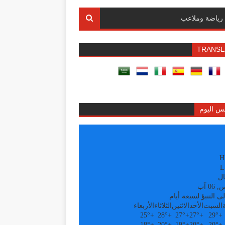
رياضة وملاعب
TRANSL
س اليوم
H
L
ال
0 آب
ى التنبؤ لسبعة أيام
السبت
الأحد
الاثنين
الثلاثاء
الأربعاء
25°
+
28°
+
27°
+
27°
+
29°
+
18°
+
20°
+
19°
+
20°
+
20°
+