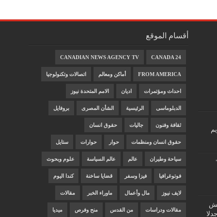
أقسام الموقع
CANADIAN NEWS AGENCY TV
CANADA 24
FROM AMERICA
أماكن ومعالم
اتصالات وتكنولوجيا
احداث ومؤتمرات
اديان
الامم المتحدة نيوز
الدبلوماسى
الرئيسية
الشأن المصرى
بروفايل
ثقافة وفنون
جاليات
حقوق انسان
يم
حقوق انسان ومنظمات
حوار
حوارات
ستايل
سياحة وطيران
عالم
عالم السياسة
علوم وبحوث
فوتوغرافيا
فيزا وسفر
قضايا ساخنة
كندا اليوم
لايف نيوز
مال وأعمال
ماوراء الخبر
مقالات
"غش
مقالات ودراسات
من القدس
منح وفرص
ميديا
دلا