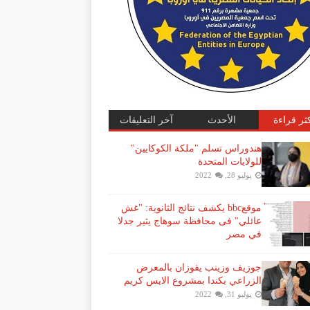
كثر قراءة
الأحدث
آخر التعليقات
هندوراس تسلم "ملكة الكوكايين"
للولايات المتحدة
يوليو 28, 2022
موقعbbc يكشف نتائج الثانوية: "غش
عائلي" فى محافظة سوهاج يثير جدلا
في مصر
جوزيف وزينب يفوزان بالمعرض
الزراعي بكندا بمشروع الايس كريم
يوليو 31, 2022