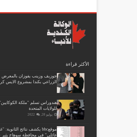
الأكثر قراءة
جوزيف وزينب يفوزان بالمعرض
الزراعي بكندا بمشروع الايس كر
هندوراس تسلم "ملكة الكوكايين"
للولايات المتحدة
يوليو 28, 2022
موقعbbc يكشف نتائج الثانوية: 
عائلي" فى محافظة سوهاج يثير ج