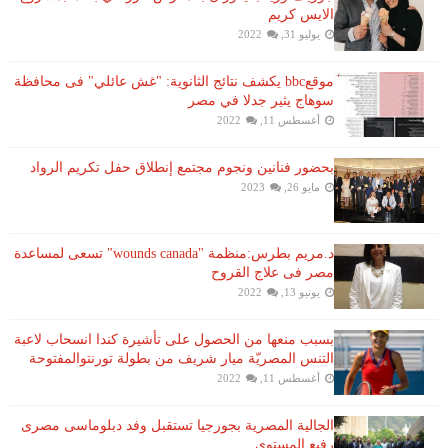
الايس كريم
يوليو 31, 2022
موقعbbc يكشف نتائج الثانوية: "غش عائلي" فى محافظة
سوهاج يثير جدلا في مصر
أغسطس 11, 2022
بحضور فنانين ونجوم مجتمع إنطلاق حفل تكريم الرواد
مايو 26, 2023
د.مريم بطرس:منظمة "wounds canada" تسعى لمساعدة
مصر فى علاج القروح
يونيو 13, 2022
بسبب منعها من الحصول على تأشيرة كندا انسحاب لاعبة ​
التنس​ المصريّة ​ميار شريف​ من بطولة ​تورنتو​المفتوحة
أغسطس 11, 2022
الجالية المصرية بجورجيا تستقبل وفد دبلوماسى مصرى
رفيع المستوى