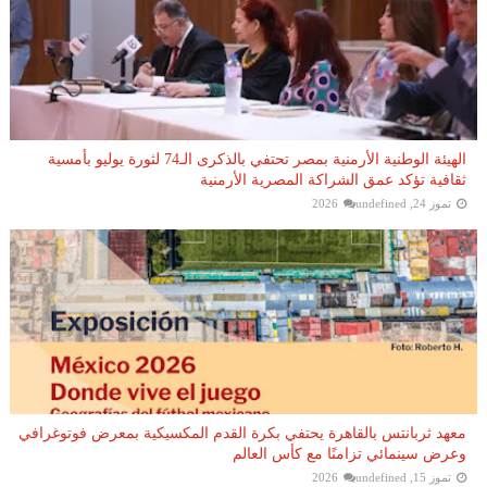
الهيئة الوطنية الأرمنية بمصر تحتفي بالذكرى الـ74 لثورة يوليو بأمسية
ثقافية تؤكد عمق الشراكة المصرية الأرمنية
تموز 24, 2026
undefined
معهد ثربانتس بالقاهرة يحتفي بكرة القدم المكسيكية بمعرض فوتوغرافي
وعرض سينمائي تزامنًا مع كأس العالم
تموز 15, 2026
undefined