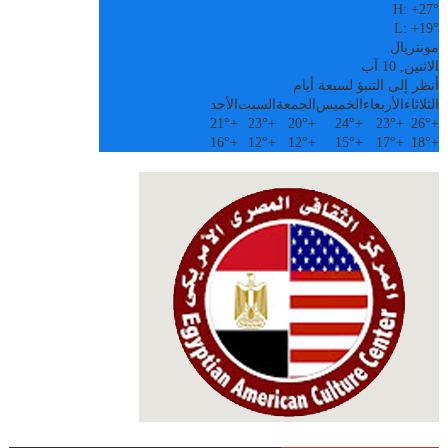
H:
+
27°
L:
+
19°
مونتريال
الاثنين, 10 آب
أنظر إلى التنبؤ لسبعة أيام
الثلاثاء
الأربعاء
الخميس
الجمعة
السبت
الأحد
21°
+
23°
+
20°
+
24°
+
23°
+
26°
+
16°
+
12°
+
12°
+
15°
+
17°
+
18°
+