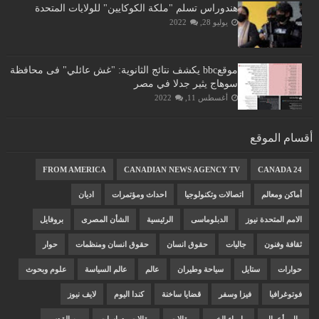
هندوراس تسلم "ملكة الكوكايين" للولايات المتحدة
يوليو 28, 2022
موقعbbc يكشف نتائج الثانوية: "غش عائلي" فى محافظة
سوهاج يثير جدلا في مصر
أغسطس 11, 2022
أقسام الموقع
FROM AMERICA
CANADIAN NEWS AGENCY TV
CANADA 24
أماكن ومعالم
اتصالات وتكنولوجيا
احداث ومؤتمرات
اديان
الامم المتحدة نيوز
الدبلوماسى
الرئيسية
الشأن المصرى
بروفايل
ثقافة وفنون
جاليات
حقوق انسان
حقوق انسان ومنظمات
حوار
حوارات
ستايل
سياحة وطيران
عالم
عالم السياسة
علوم وبحوث
فوتوغرافيا
فيزا وسفر
قضايا ساخنة
كندا اليوم
لايف نيوز