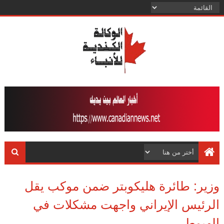
وزير: طائرة هليكوبتر ضمن موكب يقل
الرئيس الإيراني واجهت مشكلات في
الهبوط