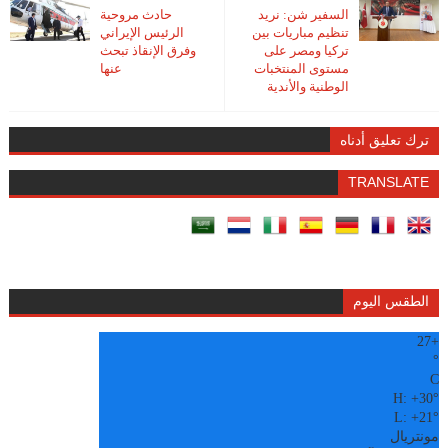
السفير شن: نريد
حادث مروحية
تنظيم مباريات بين
الرئيس الإيراني
تركيا ومصر على
وفرق الإنقاذ تبحث
مستوى المنتخبات
عنها
الوطنية ‏والأندية‎
ترك تعليق أدناه
TRANSLATE
الطقس اليوم
27
+
°
C
H:
+
30°
L:
+
21°
مونتريال