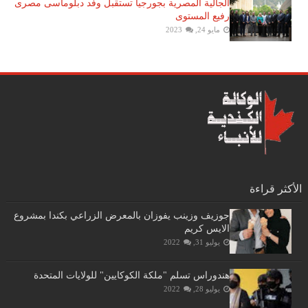
الجالية المصرية بجورجيا تستقبل وفد دبلوماسى مصرى
رفيع المستوى
مايو 24, 2023
الأكثر قراءة
جوزيف وزينب يفوزان بالمعرض الزراعي بكندا بمشروع
الايس كريم
يوليو 31, 2022
هندوراس تسلم "ملكة الكوكايين" للولايات المتحدة
يوليو 28, 2022