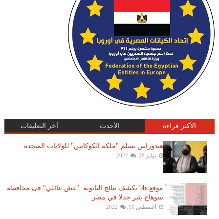
الأكثر قراءة
الأحدث
آخر التعليقات
هندوراس تسلم "ملكة الكوكايين" للولايات المتحدة
يوليو 28, 2022
موقعbbc يكشف نتائج الثانوية: "غش عائلي" فى محافظة
سوهاج يثير جدلا في مصر
أغسطس 11, 2022