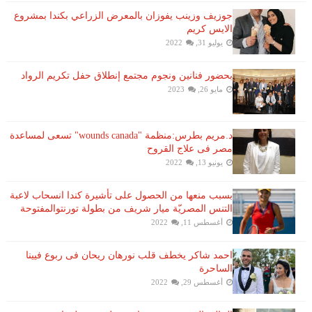
جوزيف وزينب يفوزان بالمعرض الزراعي بكندا بمشروع
الايس كريم
يوليو 31, 2022
بحضور فنانين ونجوم مجتمع إنطلاق حفل تكريم الرواد
مايو 26, 2023
د.مريم بطرس:منظمة "wounds canada" تسعى لمساعدة
مصر فى علاج القروح
يونيو 13, 2022
بسبب منعها من الحصول على تأشيرة كندا انسحاب لاعبة ​
التنس​ المصريّة ​ميار شريف​ من بطولة ​تورنتو​المفتوحة
أغسطس 11, 2022
احمد شاكر يخطف قلب نورهان ريحان فى ربوع فيينا
الساحرة
أغسطس 29, 2022