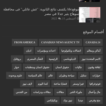
موقعbbc يكشف نتائج الثانوية: "غش عائلي" فى محافظة
سوهاج يثير جدلا في مصر
أغسطس 11, 2022
أقسام الموقع
FROM AMERICA
CANADIAN NEWS AGENCY TV
CANADA 24
أماكن ومعالم
اتصالات وتكنولوجيا
احداث ومؤتمرات
اديان
الامم المتحدة نيوز
الدبلوماسى
الرئيسية
الشأن المصرى
بروفايل
ثقافة وفنون
جاليات
حقوق انسان
حقوق انسان ومنظمات
حوار
حوارات
ستايل
سياحة وطيران
عالم
عالم السياسة
علوم وبحوث
فوتوغرافيا
فيزا وسفر
قضايا ساخنة
كندا اليوم
لايف نيوز
مال وأعمال
ماوراء الخبر
مقالات
مقالات ودراسات
من القدس
منح وفرص
ميديا
نيوز بوك
ويكيليكس