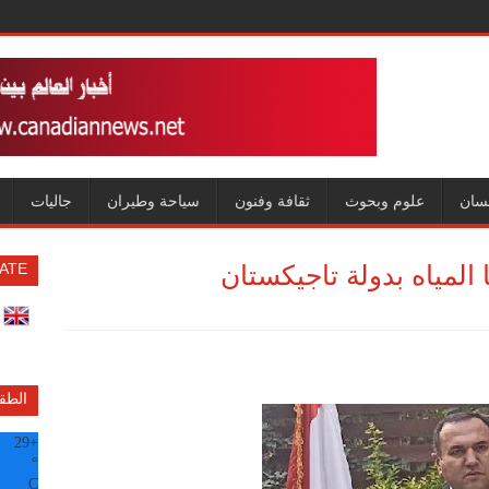
سان
علوم وبحوث
ثقافة وفنون
سياحة وطيران
جاليات
 المياه بدولة تاجيكستان
ATE
الطق
29
+
°
C