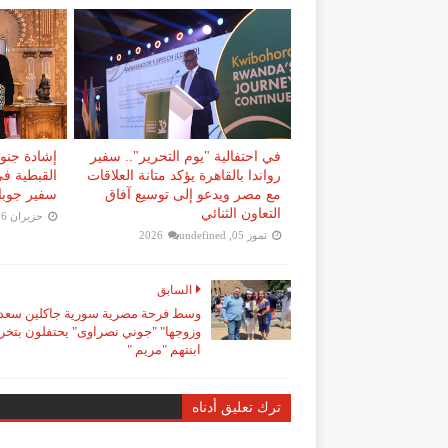
في احتفالية "يوم التحرير".. سفير
إشادة جنوب
رواندا بالقاهرة يؤكد متانة العلاقات
القبطية في
مع مصر ويدعو إلى توسيع آفاق
سفير جوبا 
التعاون الثنائي
حزيران 16, 2026
تموز 05, 2026
undefined
السابق
وسط فرحة مصرية سورية جاكلين سعد
وزوجها" "جوني نصراوى" يحتفلون بتخر
ابنتهم "مريم "
ترك تعليق أدناه