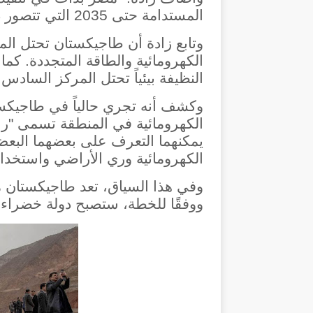
المستدامة حتى 2035 التي تتصور دور الطاقة الخضراء والمتجددة بنسبة 42%.
وتابع زادة أن طاجيكستان تحتل المر
الكهرومائية والطاقة المتجددة. كما
النظيفة بيئياً تحتل المركز السادس 
وكشف أنه تجري حالياً في طاجيكست
الكهرومائية في المنطقة تسمى "را
يمكنهما التعرف على بعضهما البعض
الكهرومائية وري الأراضي واستخدام 
وفي هذا السياق، تعد طاجيكستان من
ووفقًا للخطة، ستصبح دولة خضراء بالك