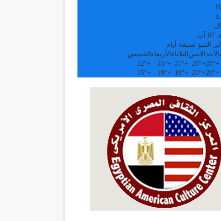
H
L
ال
 آب
ى التنبؤ لسبعة أيام
الأحد
الاثنين
الثلاثاء
الأربعاء
الخميس
22°
+
25°
+
27°
+
28°
+
28°
+
15°
+
19°
+
19°
+
20°
+
20°
+