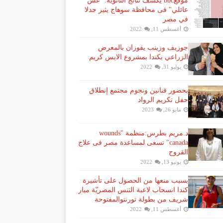
موقعbbc يكشف نتائج الثانوية: "غش
عائلي" فى محافظة سوهاج يثير جدلا
في مصر
أغسطس 11, 2022
جوزيف وزينب يفوزان بالمعرض
الزراعي بكندا بمشروع الايس كريم
يوليو 31, 2022
بحضور فنانين ونجوم مجتمع إنطلاق
حفل تكريم الرواد
مايو 26, 2023
د.مريم بطرس:منظمة "wounds
canada" تسعى لمساعدة مصر فى علاج
القروح
يونيو 13, 2022
بسبب منعها من الحصول على تأشيرة
كندا انسحاب لاعبة ​التنس​ المصريّة ​ميار
شريف​ من بطولة ​تورنتو​المفتوحة
أغسطس 11, 2022