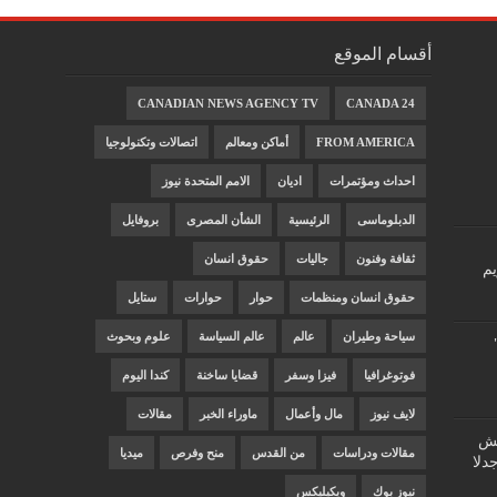
أقسام الموقع
CANADIAN NEWS AGENCY TV
CANADA 24
FROM AMERICA
أماكن ومعالم
اتصالات وتكنولوجيا
احداث ومؤتمرات
اديان
الامم المتحدة نيوز
الدبلوماسى
الرئيسية
الشأن المصرى
بروفايل
ثقافة وفنون
جاليات
حقوق انسان
يم
حقوق انسان ومنظمات
حوار
حوارات
ستايل
سياحة وطيران
عالم
عالم السياسة
علوم وبحوث
فوتوغرافيا
فيزا وسفر
قضايا ساخنة
كندا اليوم
لايف نيوز
مال وأعمال
ماوراء الخبر
مقالات
"غش
مقالات ودراسات
من القدس
منح وفرص
ميديا
دلا
نيوز بوك
ويكيليكس