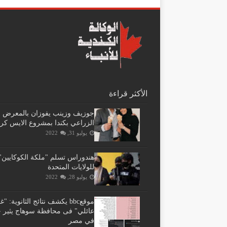
الأكثر قراءة
جوزيف وزينب يفوزان بالمعرض
الزراعي بكندا بمشروع الايس كر
يوليو 31, 2022
هندوراس تسلم "ملكة الكوكايين"
للولايات المتحدة
يوليو 28, 2022
موقعbbc يكشف نتائج الثانوية: 
عائلي" فى محافظة سوهاج يثير ج
في مصر