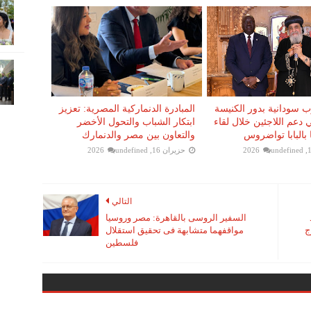
 سودانية بدور الكنيسة
المبادرة الدنماركية المصرية: تعزيز
 دعم اللاجئين خلال لقاء
ابتكار الشباب والتحول الأخضر
بالبابا تواضروس
والتعاون بين مصر والدنمارك
undefined
حزيران 16, 2026
undefined
التالي
السفير الروسى بالقاهرة: مصر وروسيا
ج
مواقفهما متشابهة فى تحقيق استقلال
فلسطين