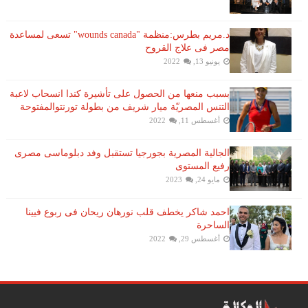
د.مريم بطرس:منظمة "wounds canada" تسعى لمساعدة
مصر فى علاج القروح
يونيو 13, 2022
بسبب منعها من الحصول على تأشيرة كندا انسحاب لاعبة ​
التنس​ المصريّة ​ميار شريف​ من بطولة ​تورنتو​المفتوحة
أغسطس 11, 2022
الجالية المصرية بجورجيا تستقبل وفد دبلوماسى مصرى
رفيع المستوى
مايو 24, 2023
احمد شاكر يخطف قلب نورهان ريحان فى ربوع فيينا
الساحرة
أغسطس 29, 2022