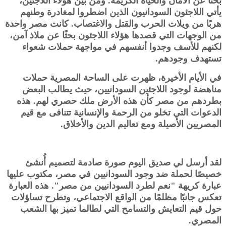
بحثًا عن الأمان والحياة الكريمة. ومن بين هؤلاء اللاجئين،
يأتي اللاجئون السودانيون الذين اضطروا لمغادرة وطنهم
هربًا من ويلات الحرب والقتل والاغتصاب. كانت مصر واحدة
من الوجهات التي قصدها هؤلاء اللاجئون بحثًا عن ملاذ آمن،
لكنهم للأسف وجدوا أنفسهم في مواجهة حملات شعواء
تستهدف وجودهم.
في الأيام الأخيرة، ظهرت على الساحة المصرية حملات
مناهضة لوجود اللاجئين السودانيين، حيث يطالب البعض
بطردهم من مصر كأن هذه الأرض ملك حصري لهم. هذه
الدعوات التي تخلو من الرحمة والإنسانية تتنافى مع قيم
المصريين الأصيلة ومع تعاليم الدين والأخلاق.
لقد أرسل لي صديق اليوم صورة صادمة لتصميم أُنشئ
خصيصًا لحملة ضد وجود السودانيين في مصر، مكتوب عليها
عبارة كريهة "نعم لطرد السودانيين من مصر". هذه العبارة
تعكس جانبًا مظلمًا من الواقع الاجتماعي، وتطرح تساؤلات
حول قيم التعايش والتسامح التي لطالما تميز بها الشعب
المصري.