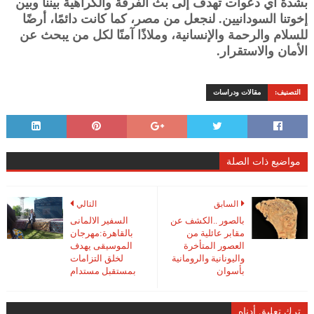
بشدة أي دعوات تهدف إلى بث الفرقة والكراهية بيننا وبين
إخوتنا السودانيين. لنجعل من مصر، كما كانت دائمًا، أرضًا
للسلام والرحمة والإنسانية، وملاذًا آمنًا لكل من يبحث عن
الأمان والاستقرار.
التصنيف:
مقالات ودراسات
مواضيع ذات الصلة
السابق
التالي
بالصور ..الكشف عن
السفير الالمانى
مقابر عائلية من
بالقاهرة:مهرجان
العصور المتأخرة
الموسيقى يهدف
واليونانية والرومانية
لخلق التزامات
بأسوان
بمستقبل مستدام
ترك تعليق أدناه