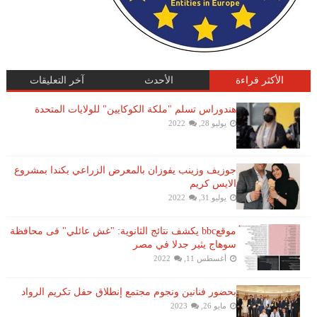
الأكثر قراءة
الأحدث
آخر التعليقات
هندوراس تسلم "ملكة الكوكايين" للولايات المتحدة
يوليو 28, 2022
جوزيف وزينب يفوزان بالمعرض الزراعي بكندا بمشروع
الايس كريم
يوليو 31, 2022
موقعbbc يكشف نتائج الثانوية: "غش عائلي" فى محافظة
سوهاج يثير جدلا في مصر
أغسطس 11, 2022
بحضور فنانين ونجوم مجتمع إنطلاق حفل تكريم الرواد
مايو 26, 2023