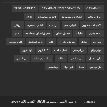
FROM AMERICA
CANADIAN NEWS AGENCY TV
CANADA 24
أماكن ومعالم
اتصالات وتكنولوجيا
احداث ومؤتمرات
اديان
الامم المتحدة نيوز
الدبلوماسى
الرئيسية
الشأن المصرى
بروفايل
ثقافة وفنون
جاليات
حقوق انسان
حقوق انسان ومنظمات
حوار
حوارات
ستايل
سياحة وطيران
عالم
عالم السياسة
علوم وبحوث
فوتوغرافيا
فيزا وسفر
قضايا ساخنة
كندا اليوم
لايف نيوز
مال وأعمال
ماوراء الخبر
مقالات
مقالات ودراسات
من القدس
منح وفرص
ميديا
نيوز بوك
ويكيليكس
AhmedZ
© جميع الحقوق محفوظة
الوكالة الكندية للانباء
2026