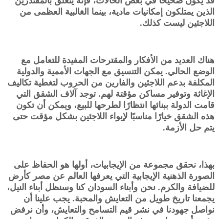
قد يكون صحيحًا في بعض الحالات، فإنه يتعلق بالمقتدرين
الذين يمتلكون إمكانيات مادية، بينما الغالبية العظمى من
اللاجئين ليست كذلك.
هناك العديد من الأفكار والمقترحات المفيدة للتعامل مع
الوضع الحالي. يمكن التنسيق مع الجهات الأممية والدولية
المكلفة بدعم اللاجئين والفارين من الحروب لتغطية تكاليف
الإغاثة وتوفير مساكن مؤقتة لهم. توجد آلاف الشقق التي
قامت الدولة ببنائها انتظارًا لطرحها للبيع، ويمكن أن تكون
هذه الشقق خيارًا مناسبًا لإيواء اللاجئين بشكل مؤقت حتى
يتم حل الأزمة.
بهذا، نحقق مجموعة من الإيجابيات، أولها هو الحفاظ على
الصورة الذهنية الإيجابية التي يعرفها العالم عن مصر كأرض
للضيافة والكرم. نحن وأبناء السودان كنا وسنظل أبناء النيل،
يجمعنا تاريخ طويل من التعايش والمحبة. يجب علينا أن
نواصل جهودنا في نشر قيم التسامح والتعايش، وأن نرفض