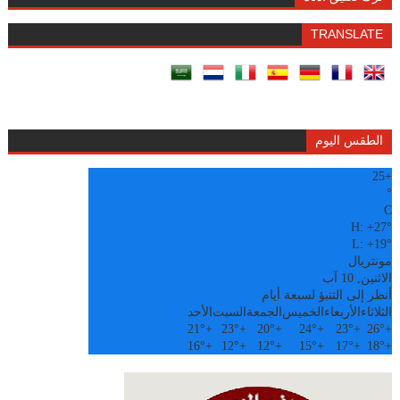
TRANSLATE
الطقس اليوم
25
+
°
C
H:
+
27°
L:
+
19°
مونتريال
الاثنين, 10 آب
أنظر إلى التنبؤ لسبعة أيام
الثلاثاء
الأربعاء
الخميس
الجمعة
السبت
الأحد
21°
+
23°
+
20°
+
24°
+
23°
+
26°
+
16°
+
12°
+
12°
+
15°
+
17°
+
18°
+