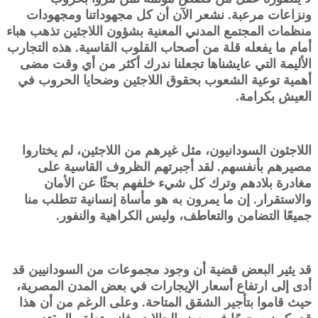
ونزاعات مرعبة. نشعر الآن أن كل مجهوداتنا ومجهودات
منظمات المجتمع المدني المعنية بشؤون اللاجئين تذهب هباء
أمام ما يفعله قلة من أصحاب القلوب القاسية. هذه التجارب
الأليمة التي عايشناها تجعلنا ندرك أكثر من أي وقت مضى
أهمية توعية الشعوب بحقوق اللاجئين وضحايا الحروب في
العيش بكرامة.
اللاجئون السودانيون، مثل غيرهم من اللاجئين، لم يختاروا
مصيرهم بأنفسهم. لقد أجبرتهم الظروف القاسية على
مغادرة بلادهم وترك كل شيء خلفهم بحثًا عن الأمان
والاستقرار. إن ما يمرون به هو مأساة إنسانية تتطلب منا
جميعًا التضامن والتعاطف، وليس الكراهية والنفور.
قد يثير البعض قضية أن وجود مجموعات من السودانيين قد
أدى إلى ارتفاع أسعار الإيجارات في بعض المدن المصرية،
حيث قاموا بتأجير الشقق المتاحة. وعلى الرغم من أن هذا