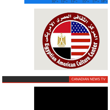
16°
+
12°
+
12°
+
15°
+
17°
+
18°
+
CANADIAN NEWS TV