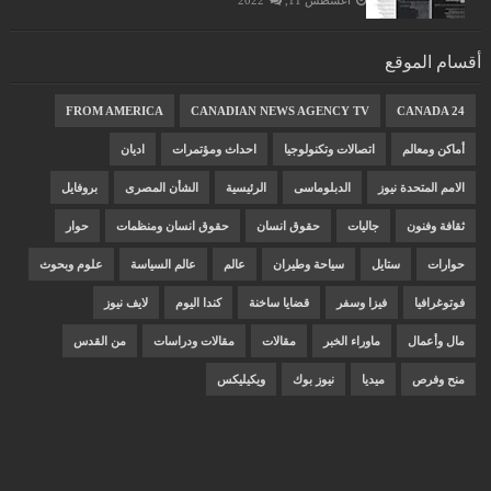
أغسطس 11, 2022
أقسام الموقع
FROM AMERICA
CANADIAN NEWS AGENCY TV
CANADA 24
أماكن ومعالم
اتصالات وتكنولوجيا
احداث ومؤتمرات
اديان
الامم المتحدة نيوز
الدبلوماسى
الرئيسية
الشأن المصرى
بروفايل
ثقافة وفنون
جاليات
حقوق انسان
حقوق انسان ومنظمات
حوار
حوارات
ستايل
سياحة وطيران
عالم
عالم السياسة
علوم وبحوث
فوتوغرافيا
فيزا وسفر
قضايا ساخنة
كندا اليوم
لايف نيوز
مال وأعمال
ماوراء الخبر
مقالات
مقالات ودراسات
من القدس
منح وفرص
ميديا
نيوز بوك
ويكيليكس