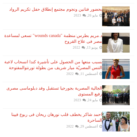
بحضور فنانين ونجوم مجتمع إنطلاق حفل تكريم الرواد
مايو 26, 2023
د.مريم بطرس:منظمة "wounds canada" تسعى لمساعدة
مصر فى علاج القروح
يونيو 13, 2022
بسبب منعها من الحصول على تأشيرة كندا انسحاب لاعبة ​
التنس​ المصريّة ​ميار شريف​ من بطولة ​تورنتو​المفتوحة
أغسطس 11, 2022
الجالية المصرية بجورجيا تستقبل وفد دبلوماسى مصرى
رفيع المستوى
مايو 24, 2023
احمد شاكر يخطف قلب نورهان ريحان فى ربوع فيينا
الساحرة
أغسطس 29, 2022