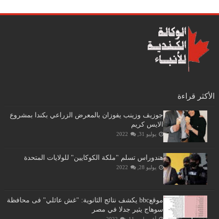
الأكثر قراءة
جوزيف وزينب يفوزان بالمعرض الزراعي بكندا بمشروع
الايس كريم
يوليو 31, 2022
هندوراس تسلم "ملكة الكوكايين" للولايات المتحدة
يوليو 28, 2022
موقعbbc يكشف نتائج الثانوية: "غش عائلي" فى محافظة
سوهاج يثير جدلا في مصر