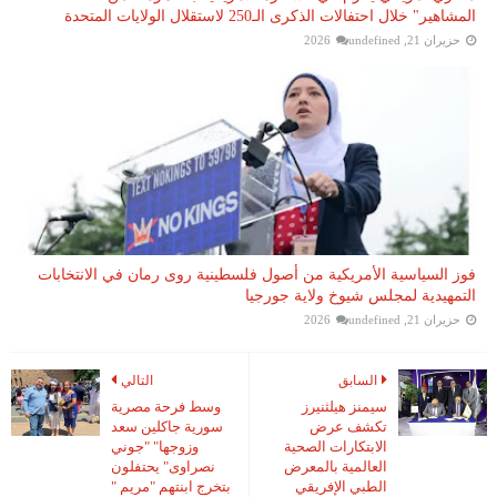
المشاهير" خلال احتفالات الذكرى الـ250 لاستقلال الولايات المتحدة
حزيران 21, 2026
undefined
فوز السياسية الأمريكية من أصول فلسطينية روى رمان في الانتخابات
التمهيدية لمجلس شيوخ ولاية جورجيا
حزيران 21, 2026
undefined
السابق
التالي
سيمنز هيلثنيرز
وسط فرحة مصرية
تكشف عرض
سورية جاكلين سعد
الابتكارات الصحية
وزوجها" "جوني
العالمية بالمعرض
نصراوى" يحتفلون
الطبي الإفريقي
بتخرج ابنتهم "مريم "