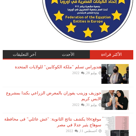
الأكثر قراءة
الأحدث
آخر التعليقات
هندوراس تسلم "ملكة الكوكايين" للولايات المتحدة
يوليو 28, 2022
جوزيف وزينب يفوزان بالمعرض الزراعي بكندا بمشروع
الايس كريم
يوليو 31, 2022
موقعbbc يكشف نتائج الثانوية: "غش عائلي" فى محافظة
سوهاج يثير جدلا في مصر
أغسطس 11, 2022