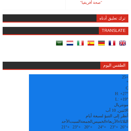
"صحة أفريقيا"
ترك تعليق أدناه
TRANSLATE
الطقس اليوم
25
+
°
C
H:
+
27°
L:
+
19°
مونتريال
الاثنين, 10 آب
أنظر إلى التنبؤ لسبعة أيام
الثلاثاء
الأربعاء
الخميس
الجمعة
السبت
الأحد
21°
+
23°
+
20°
+
24°
+
23°
+
26°
+