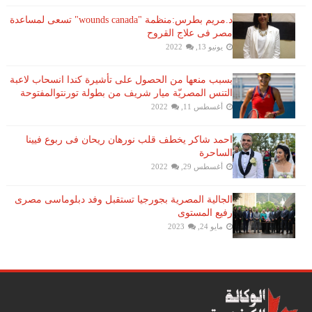
د.مريم بطرس:منظمة "wounds canada" تسعى لمساعدة
مصر فى علاج القروح
يونيو 13, 2022
بسبب منعها من الحصول على تأشيرة كندا انسحاب لاعبة ​
التنس​ المصريّة ​ميار شريف​ من بطولة ​تورنتو​المفتوحة
أغسطس 11, 2022
احمد شاكر يخطف قلب نورهان ريحان فى ربوع فيينا
الساحرة
أغسطس 29, 2022
الجالية المصرية بجورجيا تستقبل وفد دبلوماسى مصرى
رفيع المستوى
مايو 24, 2023