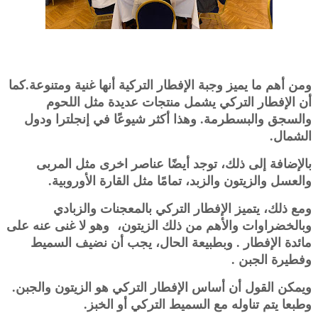
ومن أهم ما يميز وجبة الإفطار التركية أنها غنية ومتنوعة.كما
أن الإفطار التركي يشمل منتجات عديدة مثل اللحوم
والسجق ‏والبسطرمة. وهذا أكثر شيوعًا في إنجلترا ودول
الشمال‎.‎
بالإضافة إلى ذلك، توجد أيضًا عناصر اخرى مثل المربى
والعسل والزيتون والزبد، تمامًا مثل القارة الأوروبية‎.‎
ومع ذلك، يتميز الإفطار التركي بالمعجنات والزبادي
وبالخضراوات والأهم من ذلك الزيتون، وهو لا غنى عنه على
مائدة ‏الإفطار‎. ‎‏ وبطبيعة الحال، يجب أن نضيف السميط
وفطيرة الجبن‎. ‎
ويمكن القول أن أساس الإفطار التركي هو الزيتون والجبن.
وطبعا يتم تناوله مع السميط التركي أو الخبز‎.‎