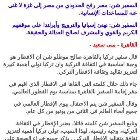
السفير شن: معبر رفح الحدودي من مصر إلى غزة لا غنى
عنه للمساعدات الإنسانية.‏
السفير شن: نهنئ إسبانيا والنرويج وأيرلندا على موقفهم
الكريم والقوي والمشرف لصالح العدالة والحقيقة
.‎
القاهرة - منى سعيد -
قال سفير تركيا بالقاهرة صالح موطلو شن ان الافطار هو
وجبة اساسية في الثقافة التركية وان تركيا تولي أهمية كبيرة
‏لتعزيز تقاليد وثقافة الافطار التركي. ‏
جاء ذلك خلال كلمته التي القاها في الافطار الذي اقيم في
مقر إقامة السفير بالقاهرة بمناسبة يوم الفطور العالمي. ‏
وقال السفير شن يتم الاحتفال بيوم الإفطار العالمي في
جميع أنحاء العالم في الثاني من يونيو من كل عام. ‏
وتابع السفير شن كلمته قائلا، يعتبر الإفطار في الثقافة
التركية، وجبة رئيسية. لهذا السبب، تولي تركيا أهمية لتعزيز
ثقافة وتقاليد ‏الإفطار التركي‎. ‎‏ يؤكد جميع خبراء الصحة على