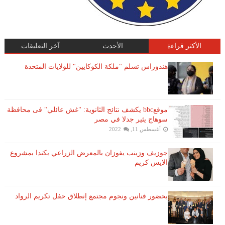
الأكثر قراءة
الأحدث
آخر التعليقات
هندوراس تسلم "ملكة الكوكايين" للولايات المتحدة
موقعbbc يكشف نتائج الثانوية: "غش عائلي" فى محافظة
سوهاج يثير جدلا في مصر
أغسطس 11, 2022
جوزيف وزينب يفوزان بالمعرض الزراعي بكندا بمشروع
الايس كريم
بحضور فنانين ونجوم مجتمع إنطلاق حفل تكريم الرواد