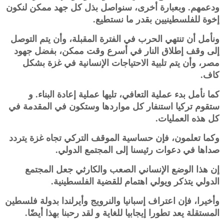
ودعمهم. وبعبارة أخرى، سنواصل بذل كل جهد ممكن لنكون
إخوة للفلسطينيين ‏بقدر ما نستطيع.‏
ونأمل أن تنتهي الحرب في الفترة المقبلة، وأن يتم التوصل
إلى وقف إطلاق النار في أسرع وقت ممكن، بفضل جهود
مصر، وأن ‏يتم تلبية الاحتياجات الإنسانية في غزة بشكل
كاف.‏
كما نأمل بدء عملية التعافي، تليها عملية إعادة البناء. و
ستقوم تركيا استنفار كل مواردها وستكون في المقدمة في
كل هذه ‏العمليات.‏
وكما تعلمون، فإن حساسية الموقف التركي تجاه غزة يتردد
صداها في دعوات رئيسنا إلى المجتمع الدولي.‏
إن هذا الوضع الإنساني الصعب والكارثي جعل المجتمع
الدولي يتذكر ويولي اهتمام للقضية الفلسطينية.‏
وأخيرا، فإن اعتراف إسبانيا والنرويج وأيرلندا بدولة فلسطين
المستقلة يعد تطورا إيجابيا للغاية و لقد رحبنا بهذا أيضًا.‏