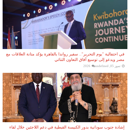
في احتفالية "يوم التحرير".. سفير رواندا بالقاهرة يؤكد متانة العلاقات مع
مصر ويدعو إلى توسيع آفاق التعاون الثنائي
تموز 05, 2026
undefined
إشادة جنوب سودانية بدور الكنيسة القبطية في دعم اللاجئين خلال لقاء