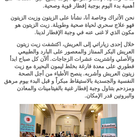
أهمية بدء اليوم بوجبة إفطار قوية وصحية‎.‎
نحن الأتراك وخاصة أنا، نشأنا على الزيتون وزيت الزيتون
فهو علاج سحري لحياة صحية وطويلة. زيت الزيتون هو
مكون ‏الذي لا غنى عنه في وجبة الإفطار لدينا.‏
خلال إحدى زياراتي إلى العريش، اكتشفت زيت زيتون
العريش البكر الممتاز والمعصور على البارد والطبيعي
والأصلي ‏واشتريت عشرات الزجاجات. ألآن كل صباح ابدأ
فطوري على معدة فارغة بخلط ليمون البحيرة مع زيت
زيتون العريش ‏وأشربه. ينصح الأطباء من أجل الصحة
النفسية والجسدية بالاستيقاظ مبكراً و قبل البدء بيوم مرهق
ومزدحم بتناول وجبة ‏إفطار غنية بالفيتامينات والمعادن
والبروتين قدر الإمكان. ‏