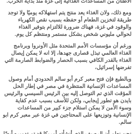
الأطنان من ‏المساعدات الغذائية إلى غزة منذ بداية الحرب.‏
ومع ذلك، ولان الغذاء يعد منتج يتم استهلاكه يوميًا ولا توجد
طريقة لتخزين الطعام أو حفظه بسبب نقص الكهرباء
والوقود في ‏غزة، فهناك ضرورة للالتزام بتوفير الغذاء
لحوالي مليوني شخص بشكل مستمر ومنتظم كل يوم.‏
ورغم أن مؤسسات الأمم المتحدة مثل الأونروا وبرنامج
الغذاء العالمي تبذل قصارى جهدها، إلا انه لا يمكن إيصال
الغذاء بالقدر ‏الكافي بسبب الحصار والضوابط الصارمة التي
تفرضها إسرائيل،
وبالطبع فإن فتح معبر كرم أبو سالم الحدودي أمام وصول
المساعدات الإنسانية المنتظرة في مصر في إطار الحل
المؤقت الذي ‏تم التوصل إليه بين الرئيس السيسي والرئيس
بايدن هو تطور إيجابي، ولكن للأسف بسبب عدم كفاية
وسوء الأمن لا يمكن ‏استلام جزء كبير من المساعدات
الإنسانية وتوزيعها على المحتاجين في غزة عبر معبر كرم ابو
سالم.‏
نحن نعلم أن الرصيف الذي أنشأته أمريكا قد تم تدميره أيضًا