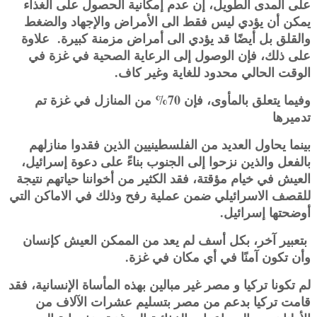
على المدى الطويل، إن عدم إمكانية الحصول على الغذاء
يمكن أن يؤدي ليس فقط الى الأمراض والإجهاد والضغط
والقلق بل ‏أيضًا قد يؤدي الى أمراض مزمنة كبيرة. علاوة
على ذلك، فإن الوصول إلى الرعاية الصحية في غزة في
الوقت الحالي محدود ‏للغاية وغير كاف‎.‎
وفيما يتعلق بالمأوى، فإن 70% من المنازل في غزة تم
تدميرها
بينما يحاول العديد من الفلسطينيين الذين فقدوا منازلهم
بالفعل والذين نزحوا إلى الجنوب بناءً على دعوة إسرائيل،
العيش في خيام ‏مؤقتة، فقد الكثير من أخواننا حياتهم نتيجة
للقصف الاسرائيلي ضمن عملية رفح وذلك في الاماكن التي
أوضحتها إسرائيل. ‏
‏ بتعبير آخر، بكل أسف لم يعد من الممكن العيش كإنسان
وأن تكون آمنًا في أي مكان في غزة‎.‎
لم تكونا تركيا و مصر غير مبالين بهذه المأساة الإنسانية، فقد
قامت تركيا بدعم من مصر بتسليم عشرات الآلاف من