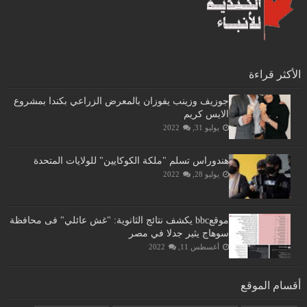
الأكثر قراءة
جوزيف وزينب يفوزان بالمعرض الزراعي بكندا بمشروع
الايس كريم
يوليو 31, 2022
هندوراس تسلم "ملكة الكوكايين" للولايات المتحدة
يوليو 28, 2022
موقعbbc يكشف نتائج الثانوية: "غش عائلي" فى محافظة
سوهاج يثير جدلا في مصر
أغسطس 11, 2022
أقسام الموقع