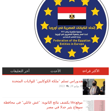
الأكثر قراءة
الأحدث
آخر التعليقات
هندوراس تسلم "ملكة الكوكايين" للولايات المتحدة
يوليو 28, 2022
موقعbbc يكشف نتائج الثانوية: "غش عائلي" فى محافظة
سوهاج يثير جدلا في مصر