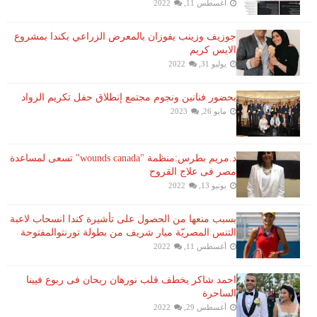
أغسطس 11, 2022
جوزيف وزينب يفوزان بالمعرض الزراعي بكندا بمشروع
الايس كريم
يوليو 31, 2022
بحضور فنانين ونجوم مجتمع إنطلاق حفل تكريم الرواد
مايو 26, 2023
د.مريم بطرس:منظمة "wounds canada" تسعى لمساعدة
مصر فى علاج القروح
يونيو 13, 2022
بسبب منعها من الحصول على تأشيرة كندا انسحاب لاعبة ​
التنس​ المصريّة ​ميار شريف​ من بطولة ​تورنتو​المفتوحة
أغسطس 11, 2022
احمد شاكر يخطف قلب نورهان ريحان فى ربوع فيينا
الساحرة
أغسطس 29, 2022