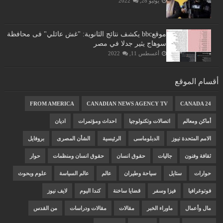
يوليو 28, 2022
موقعbbc يكشف نتائج الثانوية: "غش عائلي" فى محافظة
سوهاج يثير جدلا في مصر
أغسطس 11, 2022
أقسام الموقع
FROM AMERICA
CANADIAN NEWS AGENCY TV
CANADA 24
أماكن ومعالم
اتصالات وتكنولوجيا
احداث ومؤتمرات
اديان
الامم المتحدة نيوز
الدبلوماسى
الرئيسية
الشأن المصرى
بروفايل
ثقافة وفنون
جاليات
حقوق انسان
حقوق انسان ومنظمات
حوار
حوارات
ستايل
سياحة وطيران
عالم
عالم السياسة
علوم وبحوث
فوتوغرافيا
فيزا وسفر
قضايا ساخنة
كندا اليوم
لايف نيوز
مال وأعمال
ماوراء الخبر
مقالات
مقالات ودراسات
من القدس