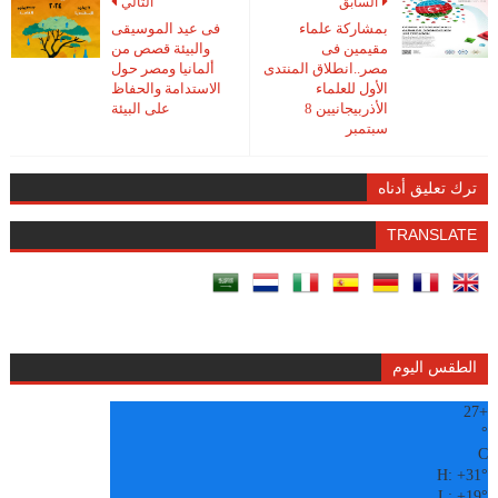
السابق
التالي
بمشاركة علماء
فى عيد الموسيقى
مقيمين فى
والبيئة قصص من
مصر..انطلاق المنتدى
ألمانيا ومصر حول
الأول للعلماء
الاستدامة والحفاظ
الأذربيجانيين 8
على البيئة
سبتمبر
ترك تعليق أدناه
TRANSLATE
الطقس اليوم
27
+
°
C
H:
+
31°
L:
+
19°