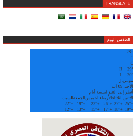
TRANSLATE
الطقس اليوم
28
+
°
C
H:
+
29°
L:
+
20°
مونتريال
الأحد, 09 آب
أنظر إلى التنبؤ لسبعة أيام
الاثنين
الثلاثاء
الأربعاء
الخميس
الجمعة
السبت
22°
+
19°
+
23°
+
26°
+
27°
+
25°
+
12°
+
13°
+
15°
+
17°
+
18°
+
19°
+