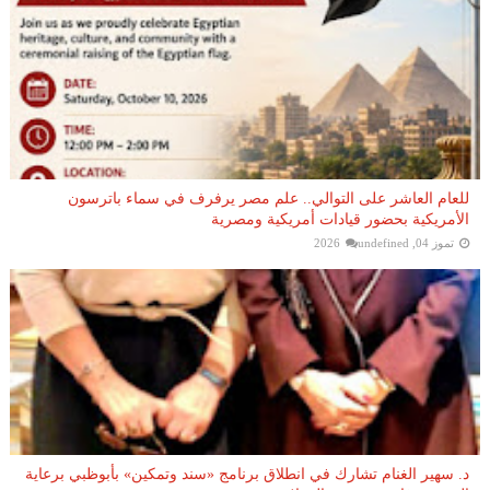
للعام العاشر على التوالي.. علم مصر يرفرف في سماء باترسون
الأمريكية بحضور قيادات أمريكية ومصرية
تموز 04, 2026
undefined
د. سهير الغنام تشارك في انطلاق برنامج «سند وتمكين» بأبوظبي برعاية