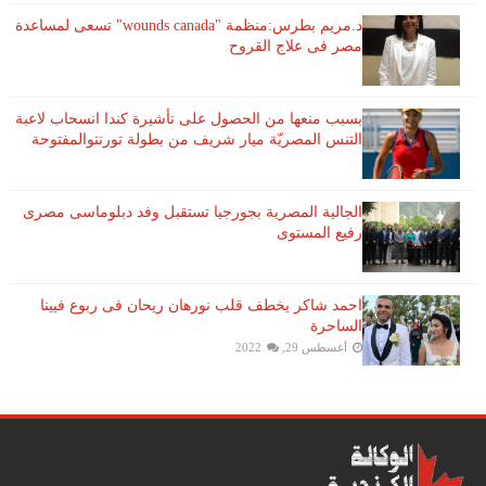
د.مريم بطرس:منظمة "wounds canada" تسعى لمساعدة
مصر فى علاج القروح
بسبب منعها من الحصول على تأشيرة كندا انسحاب لاعبة ​
التنس​ المصريّة ​ميار شريف​ من بطولة ​تورنتو​المفتوحة
الجالية المصرية بجورجيا تستقبل وفد دبلوماسى مصرى
رفيع المستوى
احمد شاكر يخطف قلب نورهان ريحان فى ربوع فيينا
الساحرة
أغسطس 29, 2022