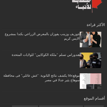
الأكثر قراءة
جوزيف وزينب يفوزان بالمعرض الزراعي بكندا بمشروع
الايس كريم
هندوراس تسلم "ملكة الكوكايين" للولايات المتحدة
موقعbbc يكشف نتائج الثانوية: "غش عائلي" فى محافظة
سوهاج يثير جدلا في مصر
أقسام الموقع