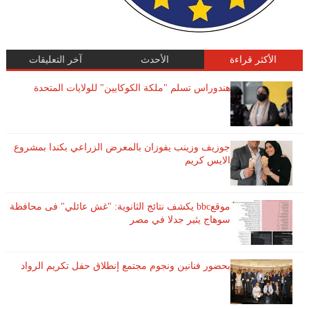
الأكثر قراءة
الأحدث
آخر التعليقات
هندوراس تسلم "ملكة الكوكايين" للولايات المتحدة
جوزيف وزينب يفوزان بالمعرض الزراعي بكندا بمشروع
الايس كريم
موقعbbc يكشف نتائج الثانوية: "غش عائلي" فى محافظة
سوهاج يثير جدلا في مصر
بحضور فنانين ونجوم مجتمع إنطلاق حفل تكريم الرواد