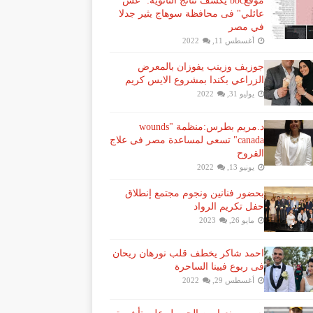
موقعbbc يكشف نتائج الثانوية: "غش
عائلي" فى محافظة سوهاج يثير جدلا
في مصر
أغسطس 11, 2022
جوزيف وزينب يفوزان بالمعرض
الزراعي بكندا بمشروع الايس كريم
يوليو 31, 2022
د.مريم بطرس:منظمة "wounds
canada" تسعى لمساعدة مصر فى علاج
القروح
يونيو 13, 2022
بحضور فنانين ونجوم مجتمع إنطلاق
حفل تكريم الرواد
مايو 26, 2023
احمد شاكر يخطف قلب نورهان ريحان
فى ربوع فيينا الساحرة
أغسطس 29, 2022