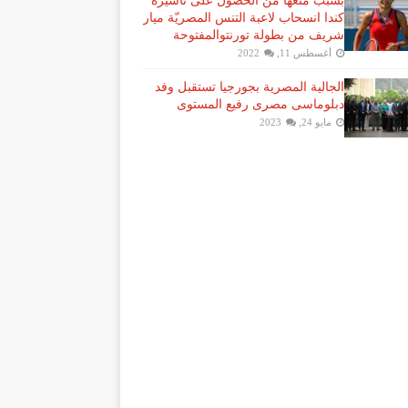
بسبب منعها من الحصول على تأشيرة
كندا انسحاب لاعبة ​التنس​ المصريّة ​ميار
شريف​ من بطولة ​تورنتو​المفتوحة
أغسطس 11, 2022
الجالية المصرية بجورجيا تستقبل وفد
دبلوماسى مصرى رفيع المستوى
مايو 24, 2023