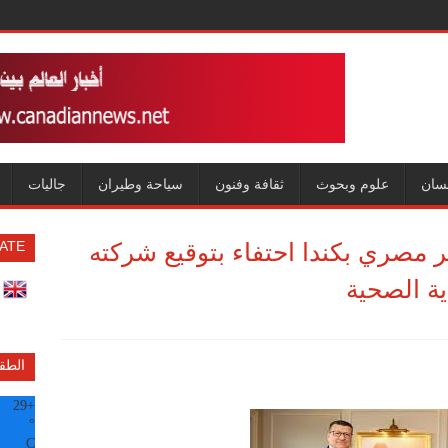
سان
علوم وبحوث
ثقافة وفنون
سياحة وطيران
جاليات
 مصري بكندا احتفاء بتوقيع شركته
ATE
اية الصحية
الطق
29
+
°
C