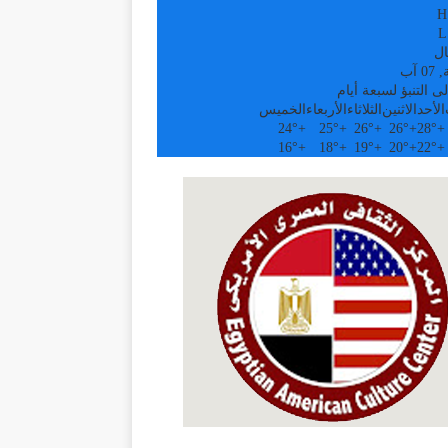
H
L
ال
 آب
ى التنبؤ لسبعة أيام
الأحد
الاثنين
الثلاثاء
الأربعاء
الخميس
24°
+
25°
+
26°
+
26°
+
28°
+
16°
+
18°
+
19°
+
20°
+
22°
+