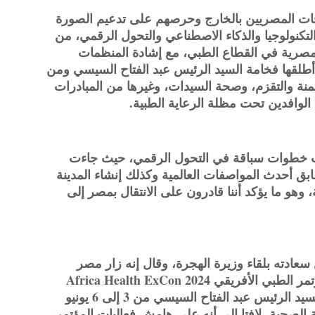
حات المصريين بالخارج وحرصهم على تدعيم الصورة
التكنولوجيا والذكاء الاصطناعي والتحول الرقمي، من
 المصرية في القطاع الطبي، مع إشادة المنظمات
 أطلقها فخامة السيد الرئيس عبد الفتاح السيسي ومن
اج السمنة والتقزم، وصحة السيدات، وغيرها من المبادرات
وافدين تحت مظلة الرعاية الطبية.
ت خطوات سباقة في التحول الرقمي، حيث جاءت
بق أحدث المواصفات العالمية وكذلك إنشاء المدينة
، وهو ما يؤكد أننا قادرون على الانتقال بمصر إلى
ادته بلقاء وزيرة الهجرة، وقال إنه زار مصر
لحضور النسخة الثالثة من المعرض والمؤتمر الطبي الأفريقي Africa Health ExCon 2024
المنعقد في القاهرة تحت رعاية فخامة السيد الرئيس عبد الفتاح السيسي من 3 إلى 6 يونيو
ة الصحية، لافتا إلى أنه على هامش فعاليات المؤتمر،