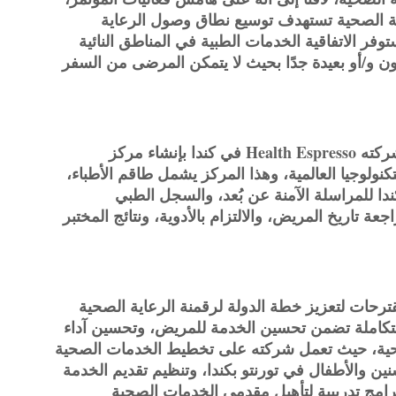
رعاية الصحية تستهدف توسيع نطاق وصول الرعاية
وفر الاتفاقية الخدمات الطبية في المناطق النائية
ون و/أو بعيدة جدًا بحيث لا يتمكن المرضى من السفر
وأوضح منسى أن الاتفاقية تتضمن قيام شركته Health Espresso في كندا بإنشاء مركز
نولوجيا العالمية، وهذا المركز يشمل طاقم الأطباء،
ندا للمراسلة الآمنة عن بُعد، والسجل الطبي
باء من مراجعة تاريخ المريض، والالتزام بالأدوية، ونتائج المختبر
ترحات لتعزيز خطة الدولة لرقمنة الرعاية الصحية
 متكاملة تضمن تحسين الخدمة للمريض، وتحسين آداء
لصحية، حيث تعمل شركته على تخطيط الخدمات الصحية
ن والأطفال في تورنتو بكندا، وتنظيم تقديم الخدمة
امج تدريبية لتأهيل مقدمي الخدمات الصحية