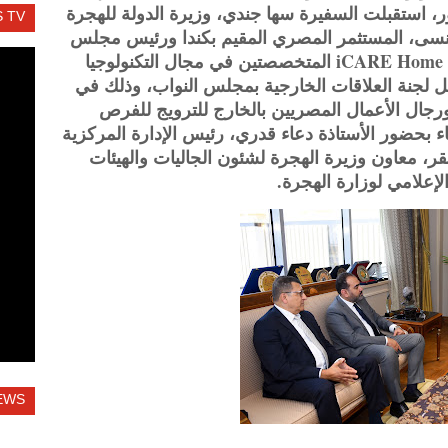
، استقبلت السفيرة سها جندي، وزيرة الدولة للهجرة
 TV
منسى، المستثمر المصري المقيم بكندا ورئيس مجلس
إدارة شركتي Health Espresso و‏iCARE Home Health المتخصصتين في مجال التكنولوجيا
ل لجنة العلاقات الخارجية بمجلس النواب، وذلك في
رجال الأعمال المصريين بالخارج للترويج للفرص
اء بحضور الأستاذة دعاء قدري، رئيس الإدارة المركزية
، معاون وزيرة الهجرة لشئون الجاليات والهيئات
لإعلامي لوزارة الهجرة.
EWS