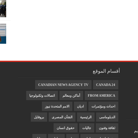
أقسام الموقع
CANADIAN NEWS AGENCY TV
CANADA 24
FROM AMERICA
أماكن ومعالم
اتصالات وتكنولوجيا
احداث ومؤتمرات
اديان
الامم المتحدة نيوز
الدبلوماسى
الرئيسية
الشأن المصرى
بروفايل
ثقافة وفنون
جاليات
حقوق انسان
يم