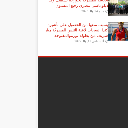
الجالية المصرية بجورجيا تستقبل وفد
دبلوماسى مصرى رفيع المستوى
مايو 24, 2023
بسبب منعها من الحصول على تأشيرة
كندا انسحاب لاعبة ​التنس​ المصريّة ​ميار
شريف​ من بطولة ​تورنتو​المفتوحة
أغسطس 11, 2022