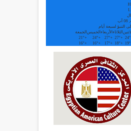
H
L
ال
آب
ى التنبؤ لسبعة أيام
اثنين
الثلاثاء
الأربعاء
الخميس
الجمعة
21°
+
24°
+
27°
+
27°
+
24°
16°
+
16°
+
17°
+
18°
+
19°