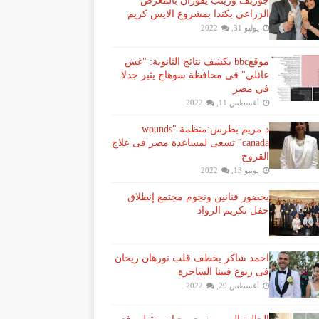
جوزيف وزينب يفوزان بالمعرض
الزراعي بكندا بمشروع الايس كريم
يوليو 31, 2022
موقعbbc يكشف نتائج الثانوية: "غش
عائلي" فى محافظة سوهاج يثير جدلا
في مصر
أغسطس 11, 2022
د.مريم بطرس:منظمة "wounds
canada" تسعى لمساعدة مصر فى علاج
القروح
يونيو 13, 2022
بحضور فنانين ونجوم مجتمع إنطلاق
حفل تكريم الرواد
احمد شاكر يخطف قلب نورهان ريحان
فى ربوع فيينا الساحرة
أغسطس 29, 2022