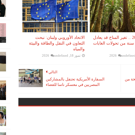
بحلول 2050 .. تغير المناخ قد يعادل
الاتحاد الأوروبي ولبنان: نبحث
ون سنة من تحولات الغابات
التعاون في النقل والطاقة والبيئة
والمياه
undefine
تموز 18, 2026
undefined
التالي
خة من
السفارة الأمريكية تحتفل بالمشاركين
المصريين في معسكر ناسا للفضاء