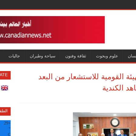
سان
علوم وبحوث
ثقافة وفنون
سياحة وطيران
جاليات
يئة القومية للاستشعار من البعد
ATE
د الكندية
الطق
29
+
°
C