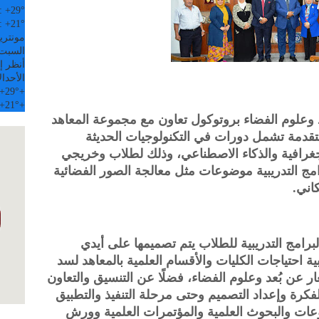
:
+
29°
:
+
21°
مونتري
السبت, 08 
أنظر إل
الأحد
ال
+
29°
+
+
21°
+
د وعلوم الفضاء بروتوكول تعاون مع مجموعة المعاهد
دريبية مُتقدمة تشمل دورات في التكنولوجيات الحديثة
جغرافية والذكاء الاصطناعي، وذلك لطلاب وخريجي
مج التدريبية موضوعات مثل معالجة الصور الفضائية
اني.
رامج التدريبية للطلاب يتم تصميمها على أيدي
احتياجات الكليات والأقسام العلمية بالمعاهد لسد
عن بُعد وعلوم الفضاء، فضلًا عن التنسيق والتعاون
لفكرة وإعداد التصميم وحتى مرحلة التنفيذ والتطبيق
ات والبحوث العلمية والمؤتمرات العلمية وورش