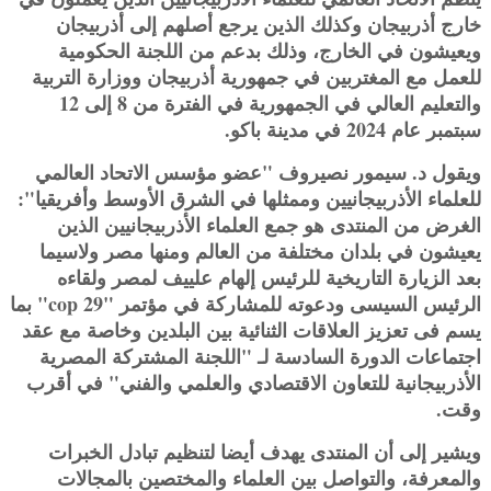
خارج أذربيجان وكذلك الذين يرجع أصلهم إلى أذربيجان
ويعيشون في الخارج، وذلك بدعم من اللجنة الحكومية
للعمل مع المغتربين في جمهورية أذربيجان ووزارة التربية
والتعليم العالي في الجمهورية في الفترة من 8 إلى 12
سبتمبر عام 2024 في مدينة باكو.
ويقول د. سيمور نصيروف "عضو مؤسس الاتحاد العالمي
للعلماء الأذربيجانيين وممثلها في الشرق الأوسط وأفريقيا":
الغرض من المنتدى هو جمع العلماء الأذربيجانيين الذين
يعيشون في بلدان مختلفة من العالم ومنها مصر ولاسيما
بعد الزيارة التاريخية للرئيس إلهام علييف لمصر ولقاءه
الرئيس السيسى ودعوته للمشاركة في مؤتمر "cop 29" بما
يسم فى تعزيز العلاقات الثنائية بين البلدين وخاصة مع عقد
اجتماعات الدورة السادسة لـ "اللجنة المشتركة المصرية
الأذربيجانية للتعاون الاقتصادي والعلمي والفني" في أقرب
وقت.
ويشير إلى أن المنتدى يهدف أيضا لتنظيم تبادل الخبرات
والمعرفة، والتواصل بين العلماء والمختصين بالمجالات