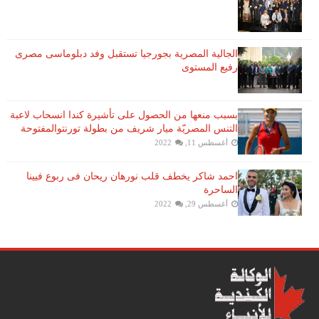
الجالية المصرية بجورجيا تستقبل وفد دبلوماسى مصرى
رفيع المستوى
بسبب منعها من الحصول على تأشيرة كندا انسحاب لاعبة ​
التنس​ المصريّة ​ميار شريف​ من بطولة ​تورنتو​المفتوحة
أغسطس 11, 2022
احمد شاكر يخطف قلب نورهان ريحان فى ربوع فيينا
الساحرة
أغسطس 29, 2022