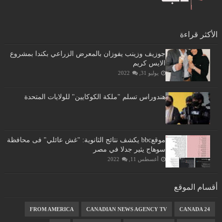
الأكثر قراءة
جوزيف وزينب يفوزان بالمعرض الزراعي بكندا بمشروع
الايس كريم
يوليو 31, 2022
هندوراس تسلم "ملكة الكوكايين" للولايات المتحدة
موقعbbc يكشف نتائج الثانوية: "غش عائلي" فى محافظة
سوهاج يثير جدلا في مصر
أغسطس 11, 2022
أقسام الموقع
FROM AMERICA
CANADIAN NEWS AGENCY TV
CANADA 24