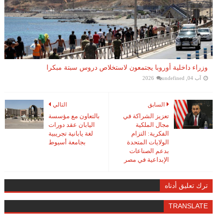
وزراء داخلية أوروبا يجتمعون لاستخلاص دروس سبتة مبكرا
آب 04, 2026
undefined
السابق
التالي
تعزيز الشراكة في
بالتعاون مع مؤسسة
مجال الملكية
اليابان عقد دورات
الفكرية: التزام
لغة يابانية تجريبية
الولايات المتحدة
بجامعة أسيوط
بدعم الصناعات
الإبداعية في مصر
ترك تعليق أدناه
TRANSLATE