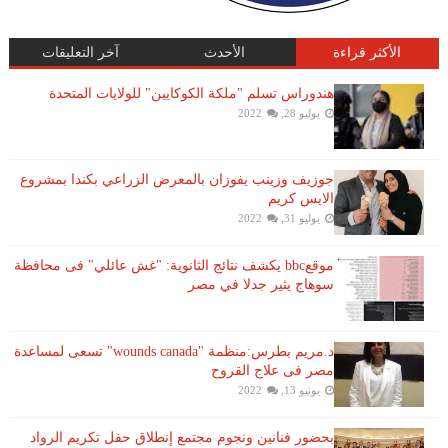
الأكثر قراءة
الأحدث
آخر التعليقات
هندوراس تسلم "ملكة الكوكايين" للولايات المتحدة
يوليو 28, 2022
جوزيف وزينب يفوزان بالمعرض الزراعي بكندا بمشروع
الايس كريم
يوليو 31, 2022
موقعbbc يكشف نتائج الثانوية: "غش عائلي" فى محافظة
سوهاج يثير جدلا في مصر
د.مريم بطرس:منظمة "wounds canada" تسعى لمساعدة
مصر فى علاج القروح
يونيو 13, 2022
بحضور فنانين ونجوم مجتمع إنطلاق حفل تكريم الرواد