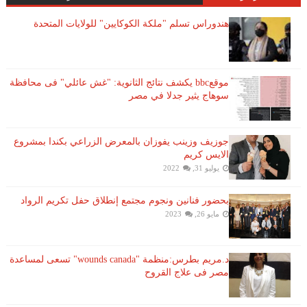
هندوراس تسلم "ملكة الكوكايين" للولايات المتحدة
موقعbbc يكشف نتائج الثانوية: "غش عائلي" فى محافظة
سوهاج يثير جدلا في مصر
جوزيف وزينب يفوزان بالمعرض الزراعي بكندا بمشروع
الايس كريم
يوليو 31, 2022
بحضور فنانين ونجوم مجتمع إنطلاق حفل تكريم الرواد
مايو 26, 2023
د.مريم بطرس:منظمة "wounds canada" تسعى لمساعدة
مصر فى علاج القروح