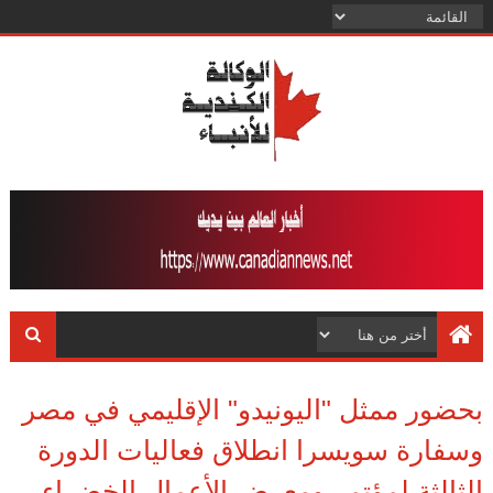
بحضور ممثل "اليونيدو" الإقليمي في مصر
وسفارة سويسرا انطلاق فعاليات الدورة
الثالثة لمؤتمر ومعرض الأعمال الخضراء