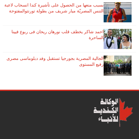
بسبب منعها من الحصول على تأشيرة كندا انسحاب لاعبة ​
التنس​ المصريّة ​ميار شريف​ من بطولة ​تورنتو​المفتوحة
احمد شاكر يخطف قلب نورهان ريحان فى ربوع فيينا
الساحرة
الجالية المصرية بجورجيا تستقبل وفد دبلوماسى مصرى
رفيع المستوى