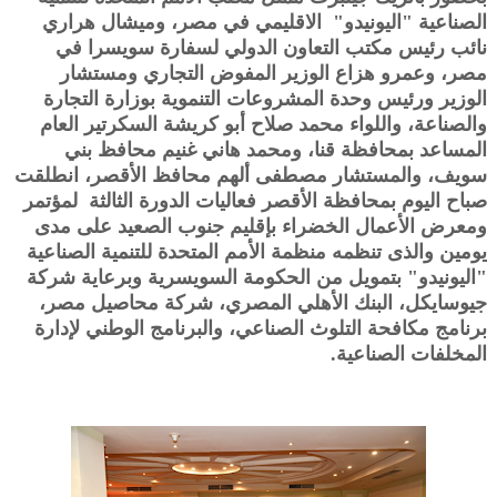
الصناعية "اليونيدو" الاقليمي في مصر، وميشال هراري
نائب رئيس مكتب التعاون الدولي لسفارة سويسرا في
مصر، وعمرو هزاع الوزير المفوض التجاري ومستشار
الوزير ورئيس وحدة المشروعات التنموية بوزارة التجارة
والصناعة، واللواء محمد صلاح أبو كريشة السكرتير العام
المساعد بمحافظة قنا، ومحمد هاني غنيم محافظ بني
سويف، والمستشار مصطفى ألهم محافظ الأقصر، انطلقت
صباح اليوم بمحافظة الأقصر فعاليات الدورة الثالثة لمؤتمر
ومعرض الأعمال الخضراء بإقليم جنوب الصعيد على مدى
يومين والذى تنظمه منظمة الأمم المتحدة للتنمية الصناعية
"اليونيدو" بتمويل من الحكومة السويسرية وبرعاية شركة
جيوسايكل، البنك الأهلي المصري، شركة محاصيل مصر،
برنامج مكافحة التلوث الصناعي، والبرنامج الوطني لإدارة
المخلفات الصناعية.