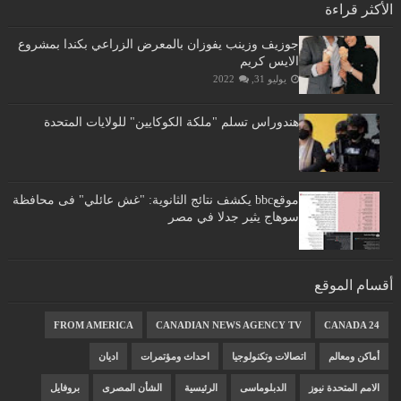
الأكثر قراءة
جوزيف وزينب يفوزان بالمعرض الزراعي بكندا بمشروع
الايس كريم
يوليو 31, 2022
هندوراس تسلم "ملكة الكوكايين" للولايات المتحدة
موقعbbc يكشف نتائج الثانوية: "غش عائلي" فى محافظة
سوهاج يثير جدلا في مصر
أقسام الموقع
FROM AMERICA
CANADIAN NEWS AGENCY TV
CANADA 24
أماكن ومعالم
اتصالات وتكنولوجيا
احداث ومؤتمرات
اديان
الامم المتحدة نيوز
الدبلوماسى
الرئيسية
الشأن المصرى
بروفايل