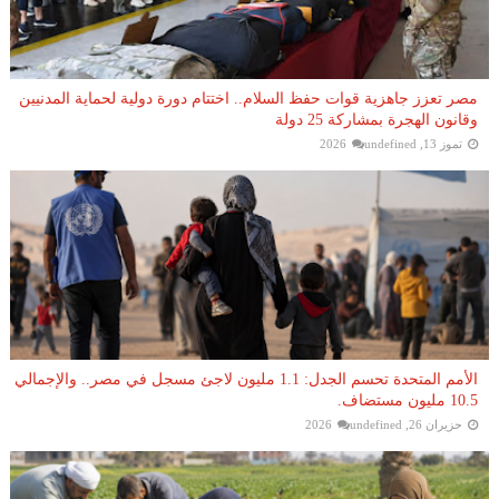
مصر تعزز جاهزية قوات حفظ السلام.. اختتام دورة دولية لحماية المدنيين
وقانون الهجرة بمشاركة 25 دولة
تموز 13, 2026
undefined
الأمم المتحدة تحسم الجدل: 1.1 مليون لاجئ مسجل في مصر.. والإجمالي
10.5 مليون مستضاف.
حزيران 26, 2026
undefined