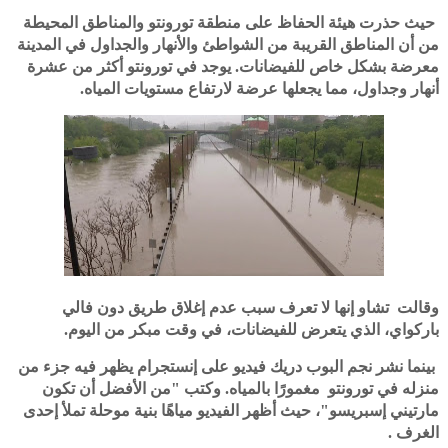
حيث حذرت هيئة الحفاظ على منطقة تورونتو والمناطق المحيطة
من أن المناطق القريبة من الشواطئ والأنهار والجداول في المدينة
معرضة بشكل خاص للفيضانات. يوجد في تورونتو أكثر من عشرة
أنهار وجداول، مما يجعلها عرضة لارتفاع مستويات المياه.
وقالت تشاو إنها لا تعرف سبب عدم إغلاق طريق دون فالي
باركواي، الذي يتعرض للفيضانات، في وقت مبكر من اليوم.
بينما نشر نجم البوب دريك فيديو على إنستجرام يظهر فيه جزء من
منزله في تورونتو مغمورًا بالمياه. وكتب "من الأفضل أن تكون
مارتيني إسبريسو"، حيث أظهر الفيديو مياهًا بنية موحلة تملأ إحدى
الغرف .