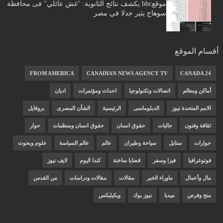
موقعbbc يكشف نتائج الثانوية: "غش عائلي" فى محافظة
سوهاج يثير جدلا في مصر
أقسام الموقع
FROM AMERICA
CANADIAN NEWS AGENCY TV
CANADA 24
أماكن ومعالم
اتصالات وتكنولوجيا
احداث ومؤتمرات
اديان
الامم المتحدة نيوز
الدبلوماسى
الرئيسية
الشأن المصرى
بروفايل
ثقافة وفنون
جاليات
حقوق انسان
حقوق انسان ومنظمات
حوار
حوارات
ستايل
سياحة وطيران
عالم
عالم السياسة
علوم وبحوث
فوتوغرافيا
فيزا وسفر
قضايا ساخنة
كندا اليوم
لايف نيوز
مال وأعمال
ماوراء الخبر
مقالات
مقالات ودراسات
من القدس
منح وفرص
ميديا
نيوز بوك
ويكيليكس