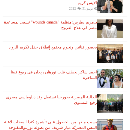
الايس كريم
يوليو 31, 2022
د.مريم بطرس:منظمة "wounds canada" تسعى لمساعدة
مصر فى علاج القروح
بحضور فنانين ونجوم مجتمع إنطلاق حفل تكريم الرواد
احمد شاكر يخطف قلب نورهان ريحان فى ربوع فيينا
الساحرة
الجالية المصرية بجورجيا تستقبل وفد دبلوماسى مصرى
رفيع المستوى
بسبب منعها من الحصول على تأشيرة كندا انسحاب لاعبة ​
التنس​ المصريّة ​ميار شريف​ من بطولة ​تورنتو​المفتوحة