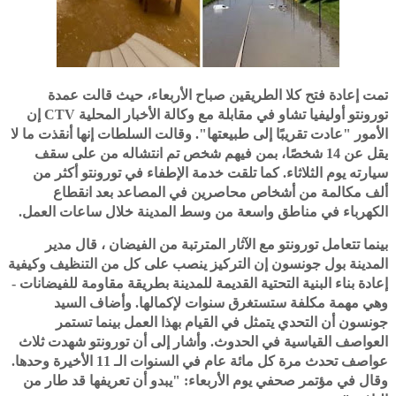
تمت إعادة فتح كلا الطريقين صباح الأربعاء، حيث قالت عمدة
تورونتو أوليفيا تشاو في مقابلة مع وكالة الأخبار المحلية CTV إن
الأمور "عادت تقريبًا إلى طبيعتها". وقالت السلطات إنها أنقذت ما لا
يقل عن 14 شخصًا، بمن فيهم شخص تم انتشاله من على سقف
سيارته يوم الثلاثاء. كما تلقت خدمة الإطفاء في تورونتو أكثر من
ألف مكالمة من أشخاص محاصرين في المصاعد بعد انقطاع
الكهرباء في مناطق واسعة من وسط المدينة خلال ساعات العمل.
بينما تتعامل تورونتو مع الآثار المترتبة من الفيضان ، قال مدير
المدينة بول جونسون إن التركيز ينصب على كل من التنظيف وكيفية
إعادة بناء البنية التحتية القديمة للمدينة بطريقة مقاومة للفيضانات -
وهي مهمة مكلفة ستستغرق سنوات لإكمالها. وأضاف السيد
جونسون أن التحدي يتمثل في القيام بهذا العمل بينما تستمر
العواصف القياسية في الحدوث. وأشار إلى أن تورونتو شهدت ثلاث
عواصف تحدث مرة كل مائة عام في السنوات الـ 11 الأخيرة وحدها.
وقال في مؤتمر صحفي يوم الأربعاء: "يبدو أن تعريفها قد طار من