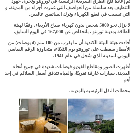
‎تم إعادة فتح الطرق السريعة الرئيسية في تورونتو وتجرى جهود
التنظيف بعد سلسلة من العواصف التي غمرت أجزاء من المدينة، و
التي تسببت في قطع الكهرباء وترك السائقين عالقين.
‎لا يزال نحو 5000 شخص بدون كهرباء صباح الأربعاء، وفقًا لهيئة
الطاقة بمدينة تورنتو ، بانخفاض عن 167,000 في اليوم السابق.
‎أفادت هيئة البيئة الكندية أن ما يقرب من 100 ملم (4 بوصات) من
الأمطار سقطت على تورونتو يوم الثلاثاء، متجاوزة الرقم القياسي
اليومي للمدينة الذي سُجل في عام 1941.
‎أظهرت الصور ومقاطع الفيديو فيضانات شديدة في جميع أنحاء
المدينة، سيارات غارقة تقريبًا، والمياه تتدفق أسفل السلالم في إحد
أهم
محطات النقل الرئيسية بالمدينة.