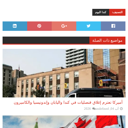
التصنيف:
كندا اليوم
مواضيع ذات الصلة
أميركا تعتزم إغلاق قنصليات في كندا واليابان وإندونيسيا والكاميرون
آب 04, 2026
undefined