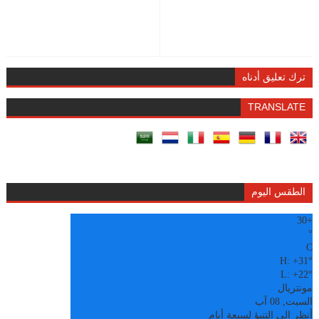
ترك تعليق أدناه
TRANSLATE
الطقس اليوم
30
+
°
C
H:
+
31°
L:
+
22°
مونتريال
السبت, 08 آب
أنظر إلى التنبؤ لسبعة أيام