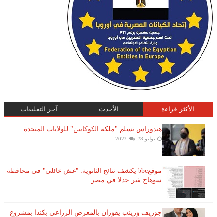
الأكثر قراءة
الأحدث
آخر التعليقات
هندوراس تسلم "ملكة الكوكايين" للولايات المتحدة
يوليو 28, 2022
موقعbbc يكشف نتائج الثانوية: "غش عائلي" فى محافظة
سوهاج يثير جدلا في مصر
جوزيف وزينب يفوزان بالمعرض الزراعي بكندا بمشروع