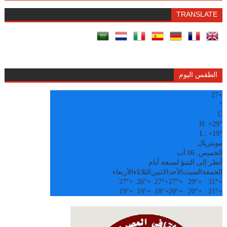
TRANSLATE
الطقس اليوم
27
+
°
C
H:
+
29°
L:
+
19°
مونتريال
الخميس, 06 آب
أنظر إلى التنبؤ لسبعة أيام
الجمعة
السبت
الأحد
الاثنين
الثلاثاء
الأربعاء
27°
+
26°
+
27°
+
27°
+
29°
+
31°
+
19°
+
19°
+
18°
+
20°
+
20°
+
21°
+