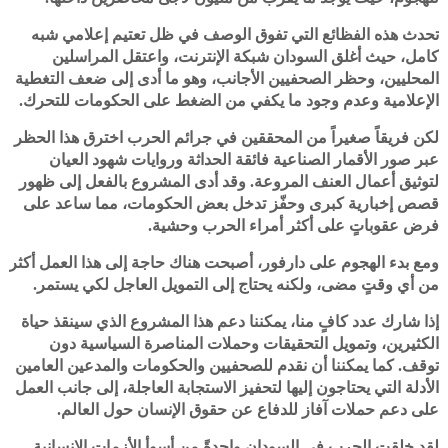
تحدث هذه الفظائع التي تفوق الوصف في ظل تعتيم إعلامي شبه
كامل، حيث أغلق السودان شبكة الإنترنت، واعتقل المراسلين
المحليين، وحظر الصحفيين الأجانب، وهو ما أدى إلى ضعف التغطية
الإعلامية وعدم وجود ما يكفي من الضغط على الحكومات للتحرك.
لكن فريقاً صغيراً من المحققين في جرائم الحرب اخترق هذا الحظر
عبر صور الأقمار الصناعية فائقة الحداثة وروايات شهود العيان
لتوثيق أعمال العنف المروعة. وقد أدى المشروع بالفعل إلى ظهور
قصص إخبارية كبرى وحفّز تدخل بعض الحكومات، مما ساعد على
فرض عقوباتٍ على أكثر أمراء الحرب وحشية.
ومع بدء الهجوم على دارفور، أصبحت هناك حاجة إلى هذا العمل أكثر
من أي وقتٍ مضى، ولكنه يحتاج إلى التمويل العاجل لكي يستمر.
إذا شارك عدد كافٍ منا، يمكننا دعم هذا المشروع الذي سينقذ حياة
الكثيرين، وتمويل التحقيقات وحملات المناصرة السياسية دون
توقف. كما يمكننا أن نقدم للصحفيين والحكومات والمدعين العامين
الأدلة التي يحتاجون إليها لتحفيز الاستجابة العاجلة، إلى جانب العمل
على دعم حملات آفاز للدفاع عن حقوق الإنسان حول العالم.
لقد خلقت الحرب في السودان واحدةً من أسوأ الأزمات الإنسانية