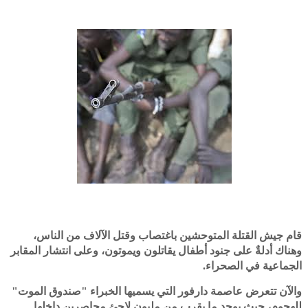
قام جيش القتلة المتوحشين باغتصاب وقتل الآلاف من الناس،
وهناك أدلةٌ على جنود أطفال يقاتلون ويموتون، وعلى انتشار المقابر
الجماعية في الصحراء.
والآن تتعرض عاصمة دارفور التي يسميها الخبراء "صندوق الموت"
للهجوم، حيث يوجد ما يقرب من مليون لاجئ محاصرين داخلها.