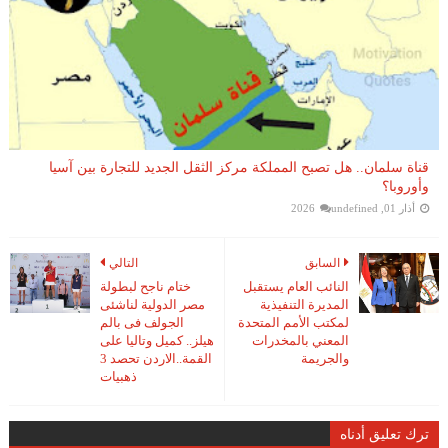
قناة سلمان.. هل تصبح المملكة مركز الثقل الجديد للتجارة بين آسيا
وأوروبا؟
أذار 01, 2026
undefined
السابق
التالي
النائب العام يستقبل
ختام ناجح لبطولة
المديرة التنفيذية
مصر الدولية لناشئى
لمكتب الأمم المتحدة
الجولف فى بالم
المعني بالمخدرات
هيلز.. كميل وتاليا على
والجريمة
القمة..الاردن تحصد 3
ذهبيات
ترك تعليق أدناه