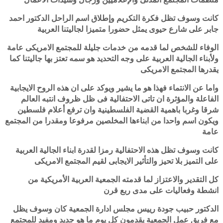
كانت وسوف تظل فكرة التكريم وإطلاق اسم الراحل الدكتور احمد
جابر على شارع حيوى يمثل حضورا متميزا لجاليتنا العربية
الوفاء للشخص لما قدمه من خدمات جليلة للمجتمع الامريكى عامة
ولأبناء الجالية العربية على وجه التحديد هو سمه تعتز بها جاليتنا كما
يقدرها المجتمع الامريكى
واما عن الانتماء فهذا هو ما يشير ويوكد على ان هذه الروح الايجابية
الفاعلة والمؤثرة ان تاتى الاحتفالية فى ظل ظروف انتبه العالم
شرقا وغربا باهمية القضية الفلسطينية وان ترفع أعلام فلسطين
ويكون اسم واحدا من ابناءها المخلصين مرفوعا ومقدرا من المجتمع
عامة
كانت وسوف تظل هذه الاحتفالية رمزا لقدرة ابناء الجالية العربية
على التميز بلا تحيز والتأثير الايجابى لقيم المجتمع الامريكى
كل التقدير والاعتزاز لما قدمته الجمعية العربية الأمريكية من
انشطة وفعاليات على مدى ربع قرن
الدكتور حبيب جودة رييس مجلس ادارة الجمعية كان وسوف يظل
مع فريق عمل الجمعية يقدمون كل يوم ما هو جديد ومفيد للمجتمع