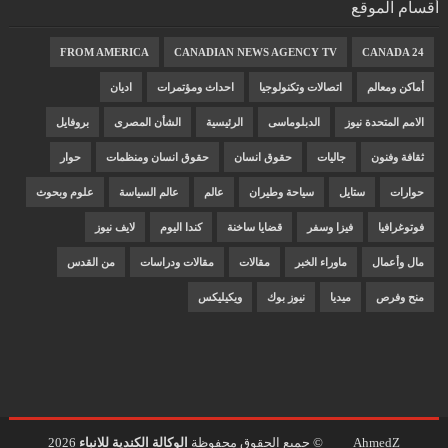
أقسام الموقع
FROM AMERICA
CANADIAN NEWS AGENCY TV
CANADA 24
أماكن ومعالم
اتصالات وتكنولوجيا
احداث ومؤتمرات
اديان
الامم المتحدة نيوز
الدبلوماسى
الرئيسية
الشأن المصرى
بروفايل
ثقافة وفنون
جاليات
حقوق انسان
حقوق انسان ومنظمات
حوار
حوارات
ستايل
سياحة وطيران
عالم
عالم السياسة
علوم وبحوث
فوتوغرافيا
فيزا وسفر
قضايا ساخنة
كندا اليوم
لايف نيوز
مال وأعمال
ماوراء الخبر
مقالات
مقالات ودراسات
من القدس
منح وفرص
ميديا
نيوز بوك
ويكيليكس
AhmedZ
© جميع الحقوق محفوظة
الوكالة الكندية للانباء
2026