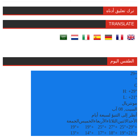
ترك تعليق أدناه
TRANSLATE
الطقس اليوم
29
+
°
C
H:
+
29°
L:
+
21°
مونتريال
السبت, 08 آب
أنظر إلى التنبؤ لسبعة أيام
الأحد
الاثنين
الثلاثاء
الأربعاء
الخميس
الجمعة
19°
+
19°
+
25°
+
27°
+
25°
+
29°
+
13°
+
14°
+
17°
+
18°
+
19°
+
21°
+