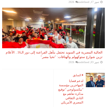
تموز 17, 2026
undefined
الجالية المصرية في السويد تحتفل بتأهل الفراعنة إلى دور الـ16.. الأعلام
تزين شوارع ستوكهولم والهتافات: "تحيا مصر"
تموز 03, 2026
undefined
السابق
لدعم قضايا
المهاجرين مؤسسة
"بيكسولوجي "توقيع
مذكرة تفاهم مع
النادي الثقافي
المصري الأمريكي