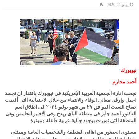
يوليو 29, 2024
نيويورك
أحمد محارم
نجحت ادارة الجمعية العربية الإمريكية فى نيويورك باقتدار ان تجسد
اجمل وارقى معانى الوفاء والانتماء من خلال الاحتفالية التى أقيمت
صباح السبت الموافق ٢٧ من شهر يوليو ٢٠٢٤ فى اطلاق اسم
الدكتور احمد جابر فى منطقة الباى ريدج وفى الافنيو الخامس وهى
المنطقة التى تميزت بوجود جالية عربية فاعلة وموثرة
مستوى الحضور من اهالى المنطقة والشخصيات العامة وممثلى
منظمات المجتمع المدنى والإعلاميين ورجال وسيدات الاعمال