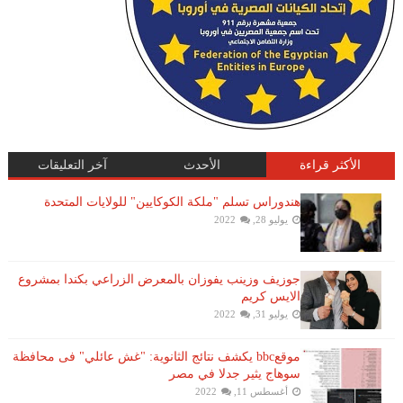
الأكثر قراءة
الأحدث
آخر التعليقات
هندوراس تسلم "ملكة الكوكايين" للولايات المتحدة
يوليو 28, 2022
جوزيف وزينب يفوزان بالمعرض الزراعي بكندا بمشروع
الايس كريم
يوليو 31, 2022
موقعbbc يكشف نتائج الثانوية: "غش عائلي" فى محافظة
سوهاج يثير جدلا في مصر
أغسطس 11, 2022