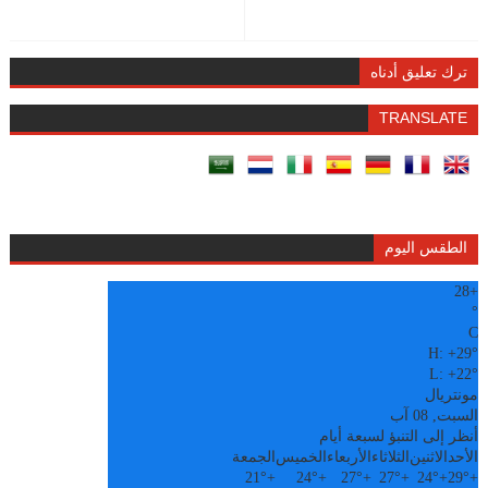
ترك تعليق أدناه
TRANSLATE
الطقس اليوم
28
+
°
C
H:
+
29°
L:
+
22°
مونتريال
السبت, 08 آب
أنظر إلى التنبؤ لسبعة أيام
الأحد
الاثنين
الثلاثاء
الأربعاء
الخميس
الجمعة
21°
+
24°
+
27°
+
27°
+
24°
+
29°
+