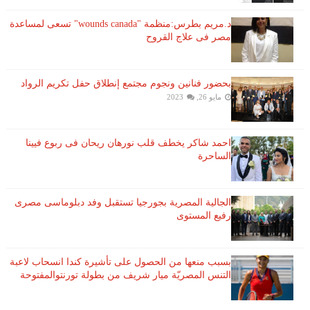
د.مريم بطرس:منظمة "wounds canada" تسعى لمساعدة
مصر فى علاج القروح
بحضور فنانين ونجوم مجتمع إنطلاق حفل تكريم الرواد
مايو 26, 2023
احمد شاكر يخطف قلب نورهان ريحان فى ربوع فيينا
الساحرة
الجالية المصرية بجورجيا تستقبل وفد دبلوماسى مصرى
رفيع المستوى
بسبب منعها من الحصول على تأشيرة كندا انسحاب لاعبة ​
التنس​ المصريّة ​ميار شريف​ من بطولة ​تورنتو​المفتوحة