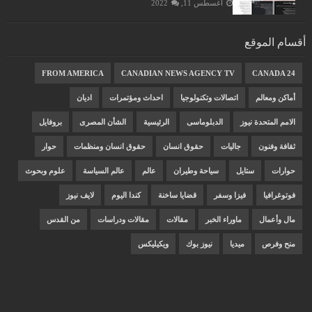
أغسطس 11, 2022
أقسام الموقع
FROM AMERICA
CANADIAN NEWS AGENCY TV
CANADA 24
أماكن ومعالم
اتصالات وتكنولوجيا
احداث ومؤتمرات
اديان
الامم المتحدة نيوز
الدبلوماسى
الرئيسية
الشأن المصرى
بروفايل
ثقافة وفنون
جاليات
حقوق انسان
حقوق انسان ومنظمات
حوار
حوارات
ستايل
سياحة وطيران
عالم
عالم السياسة
علوم وبحوث
فوتوغرافيا
فيزا وسفر
قضايا ساخنة
كندا اليوم
لايف نيوز
مال وأعمال
ماوراء الخبر
مقالات
مقالات ودراسات
من القدس
منح وفرص
ميديا
نيوز بوك
ويكيليكس