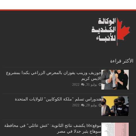
الأكثر قراءة
جوزيف وزينب يفوزان بالمعرض الزراعي بكندا بمشروع
الايس كريم
يوليو 31, 2022
هندوراس تسلم "ملكة الكوكايين" للولايات المتحدة
يوليو 28, 2022
موقعbbc يكشف نتائج الثانوية: "غش عائلي" فى محافظة
سوهاج يثير جدلا في مصر