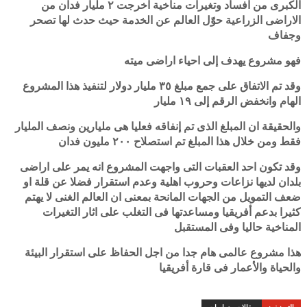
الكبرى من افساد وتغيرات مناخية اخرجت ٢ مليار فدان من
الاراضى الزراعية حوّل العالم عن الخدمة حيث حدث لها تصحر
وجفاف
فهو مشروع يهدف إلى احياء اراضى ميته
وقد تم الاتفاق على جمع مبلغ ٣٥ مليار دولار لتنفيذ هذا المشروع
الهام وانخفض الرقم إلى ١٩ مليار
والحقيقة ان المبلغ الذى تم إنفاقه فعليا هى مليارين ونصف المليار
فقط ومن خلال هذا المبلغ تم استصلاح ٢٠٠ مليون فدان
وقد تكون احد العقبات التى واجهت المشروع انه يمر على اراضى
بلدان لديها نزاعات وحروب اهلية وعدم استقرار فضلا عن قلة او
ضعف التمويل من الجهات المانحة بمعنى ان العالم الغنى لا يهتم
كثيرا بدعم أفريقيا ومساعدتها فى التغلب على اثار التغيرات
المناخية حاليا وفى المستقبل
هذا مشروع عالمى هام جدا من اجل الحفاظ على استقرار البيئة
والحياة والأعمار فى قارة أفريقيا