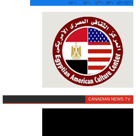
16°
+
16°
+
17°
+
18°
+
19°
+
21°
+
CANADIAN NEWS TV