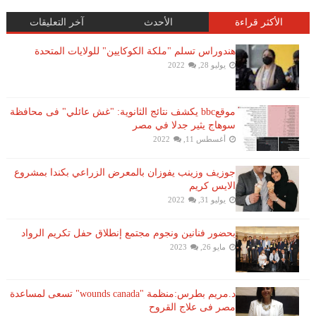
الأكثر قراءة
الأحدث
آخر التعليقات
هندوراس تسلم "ملكة الكوكايين" للولايات المتحدة
يوليو 28, 2022
موقعbbc يكشف نتائج الثانوية: "غش عائلي" فى محافظة
سوهاج يثير جدلا في مصر
أغسطس 11, 2022
جوزيف وزينب يفوزان بالمعرض الزراعي بكندا بمشروع
الايس كريم
يوليو 31, 2022
بحضور فنانين ونجوم مجتمع إنطلاق حفل تكريم الرواد
مايو 26, 2023
د.مريم بطرس:منظمة "wounds canada" تسعى لمساعدة
مصر فى علاج القروح