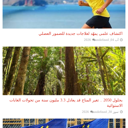
اكتشاف علمى يمهّد لعلاجات جديدة للضمور العضلي
آب 04, 2026
undefined
بحلول 2050 .. تغير المناخ قد يعادل 3.3 مليون سنة من تحولات الغابات
الاستوائية
تموز 30, 2026
undefined