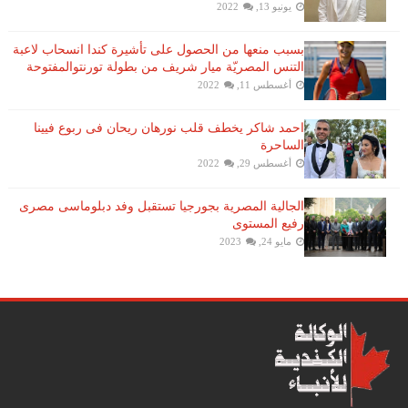
يونيو 13, 2022
بسبب منعها من الحصول على تأشيرة كندا انسحاب لاعبة ​
التنس​ المصريّة ​ميار شريف​ من بطولة ​تورنتو​المفتوحة
أغسطس 11, 2022
احمد شاكر يخطف قلب نورهان ريحان فى ربوع فيينا
الساحرة
أغسطس 29, 2022
الجالية المصرية بجورجيا تستقبل وفد دبلوماسى مصرى
رفيع المستوى
مايو 24, 2023