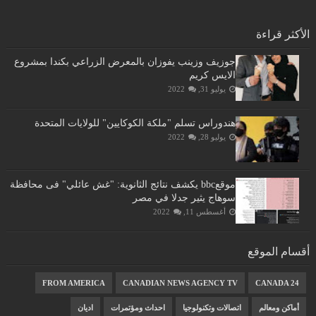
الأكثر قراءة
جوزيف وزينب يفوزان بالمعرض الزراعي بكندا بمشروع
الايس كريم
يوليو 31, 2022
هندوراس تسلم "ملكة الكوكايين" للولايات المتحدة
يوليو 28, 2022
موقعbbc يكشف نتائج الثانوية: "غش عائلي" فى محافظة
سوهاج يثير جدلا في مصر
أغسطس 11, 2022
أقسام الموقع
FROM AMERICA
CANADIAN NEWS AGENCY TV
CANADA 24
أماكن ومعالم
اتصالات وتكنولوجيا
احداث ومؤتمرات
اديان