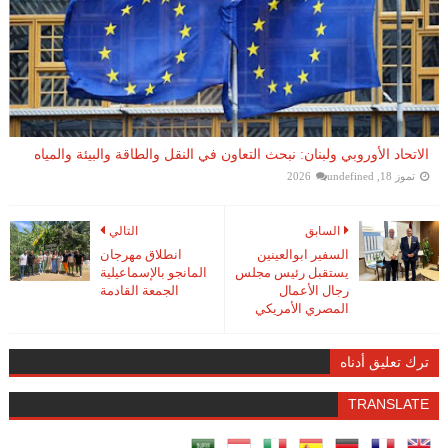
الاتحاد الأوروبي ولبنان: نبحث التعاون في النقل والطاقة والبيئة والمياه
تموز 18, 2026
undefined
السابق
التالي
السفير ابوالعينين
انطلاق مهرجان
يستقبل رئيس مجلس
المانجو بالإسماعيلية
رجال الأعمال
الجمعة القادمة
المصري الأمريكي
ترك تعليق أدناه
TRANSLATE