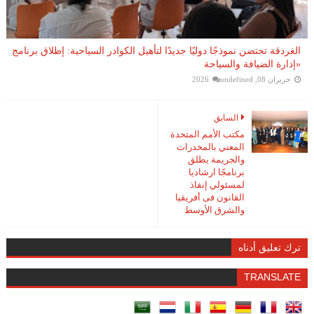
الغردقة تحتضن نموذجًا دوليًا جديدًا لتأهيل الكوادر السياحية: إطلاق برنامج
«إدارة الضيافة والسياحة
حزيران 08, 2026
undefined
السابق
مكتب الأمم المتحدة
المعني بالمخدرات
والجريمة يطلق
برنامجًا ارشاديا
لمسئولي إنفاذ
القانون فى أفريقيا
والشرق الأوسط
ترك تعليق أدناه
TRANSLATE