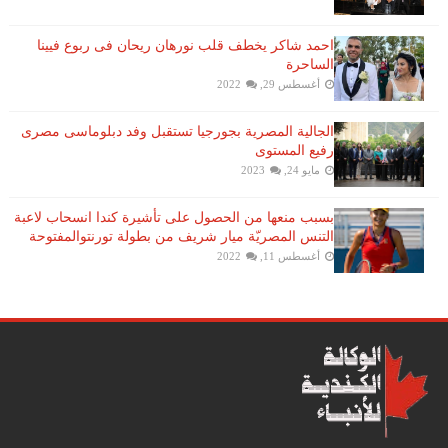
احمد شاكر يخطف قلب نورهان ريحان فى ربوع فيينا
الساحرة
أغسطس 29, 2022
الجالية المصرية بجورجيا تستقبل وفد دبلوماسى مصرى
رفيع المستوى
مايو 24, 2023
بسبب منعها من الحصول على تأشيرة كندا انسحاب لاعبة ​
التنس​ المصريّة ​ميار شريف​ من بطولة ​تورنتو​المفتوحة
أغسطس 11, 2022