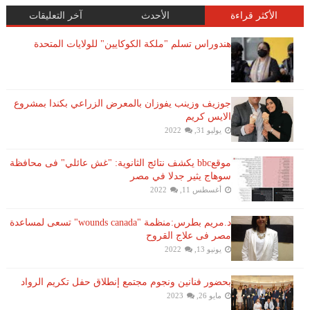
الأكثر قراءة
الأحدث
آخر التعليقات
هندوراس تسلم "ملكة الكوكايين" للولايات المتحدة
جوزيف وزينب يفوزان بالمعرض الزراعي بكندا بمشروع
الايس كريم
يوليو 31, 2022
موقعbbc يكشف نتائج الثانوية: "غش عائلي" فى محافظة
سوهاج يثير جدلا في مصر
أغسطس 11, 2022
د.مريم بطرس:منظمة "wounds canada" تسعى لمساعدة
مصر فى علاج القروح
يونيو 13, 2022
بحضور فنانين ونجوم مجتمع إنطلاق حفل تكريم الرواد
مايو 26, 2023