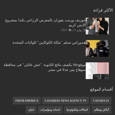
الأكثر قراءة
جوزيف وزينب يفوزان بالمعرض الزراعي بكندا بمشروع
الايس كريم
يوليو 31, 2022
هندوراس تسلم "ملكة الكوكايين" للولايات المتحدة
موقعbbc يكشف نتائج الثانوية: "غش عائلي" فى محافظة
سوهاج يثير جدلا في مصر
أقسام الموقع
FROM AMERICA
CANADIAN NEWS AGENCY TV
CANADA 24
أماكن ومعالم
اتصالات وتكنولوجيا
احداث ومؤتمرات
اديان