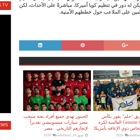
 يكن له دور في تنظيم كوبا أميركا، مباشرةً على الأحداث، لكن
 TV
يّمين على الملاعب حول خططهم الأمنية.
يق “حلم” يفوز بكأس
الحبتور تهدي جميع أفراد بعثة منتخب
بطولة Genuine Cup العالمية لكرة
مصر سيارات ميتسوبيشي تقديراً
EWS
خاص ذوي الإعاقة بأمريكا
لإنجازهم التاريخي.. مصر
undefin
تموز 10, 2026
undefined