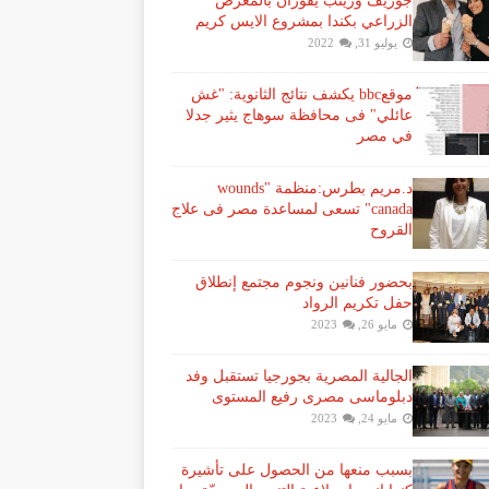
جوزيف وزينب يفوزان بالمعرض
الزراعي بكندا بمشروع الايس كريم
يوليو 31, 2022
موقعbbc يكشف نتائج الثانوية: "غش
عائلي" فى محافظة سوهاج يثير جدلا
في مصر
د.مريم بطرس:منظمة "wounds
canada" تسعى لمساعدة مصر فى علاج
القروح
بحضور فنانين ونجوم مجتمع إنطلاق
حفل تكريم الرواد
مايو 26, 2023
الجالية المصرية بجورجيا تستقبل وفد
دبلوماسى مصرى رفيع المستوى
مايو 24, 2023
بسبب منعها من الحصول على تأشيرة