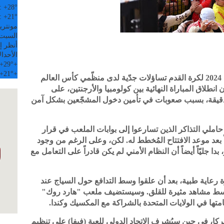
:
+
28°
:
+
21°
مونتري
السبت, 08 
أنظر إل
الأحد
ال
+
29°
+
+
21°
+
أثارت المشاهد الفوضويّة في نهائي كوبا أميركا 2024 لكرة القدم تساؤلات جدّية لدى منظّمي كأس العالم
كان انطلاق المباراة النهائية بين كولومبيا والأرجنتين، على
ب "هارد روك" في ميامي، تأخر لمدة 82 دقيقة، بسبب صعوبات في تأمين دخول المشجّعين بشكل آمن
املي التذاكر الذين تسارعوا إلى بوابات الملعب في قرار
ً بعد موعد الافتتاح المُخطط له. لكن، وعلى الرغم من وجود
 جليّاً أيضاً أن النظام الأمني لم يكن قادراً على التعامل مع
رعاية طبية، بعد أن علقوا وسط التدافع حول السياج عند
تّسع لـ65 ألف متفرج، وسط مشاهد مثيرة للقلق. وسيستضيف ملعب "هارد روك"
ميركا، في حين سيُشرف الاتحاد الدولي للعبة (فيفا) على تنظيم