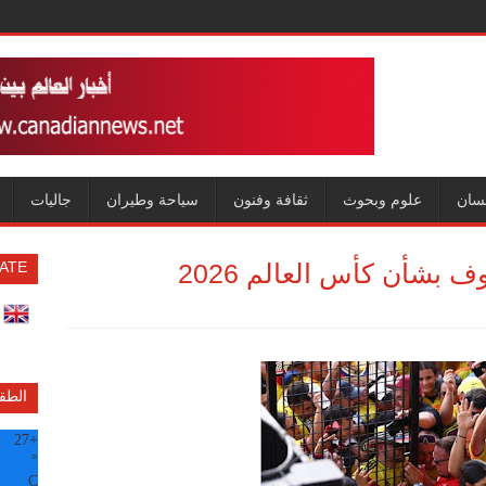
سان
علوم وبحوث
ثقافة وفنون
سياحة وطيران
جاليات
ف بشأن كأس العالم 2026
ATE
الطق
27
+
°
C