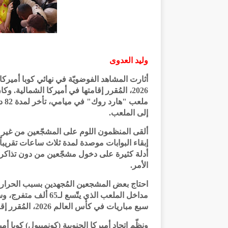
وليد العدوى
2026، المُقرر إقامتها في أميركا الشمالية. و
ملع
إلى الملعب.
ألقى المنظمون اللوم على المشجّعين من غير ح
إبقاء البوابات موصدة لمدة ثلاث ساعات تقريبا
أدلة كثيرة على دخول مشجّعين من دون تذاكر، بدا
الأمر.
احتاج بعض المشجعين المُجهدين بسبب الحرارة 
مداخل الملعب الذي ي
سبع مباريات في كأس العالم 2026، المُقرر إقامتها في الولايات المتحدة بالشراكة مع المكسيك وكندا.
ونظّم اتحاد أميركا الجنوبية (كونميبول) كوبا أ