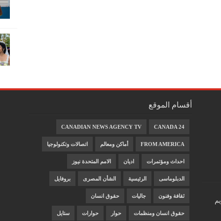
أقسام الموقع
CANADIAN NEWS AGENCY TV
CANADA 24
FROM AMERICA
أماكن ومعالم
اتصالات وتكنولوجيا
احداث ومؤتمرات
اديان
الامم المتحدة نيوز
الدبلوماسى
الرئيسية
الشأن المصرى
بروفايل
ثقافة وفنون
جاليات
حقوق انسان
يم
حقوق انسان ومنظمات
حوار
حوارات
ستايل