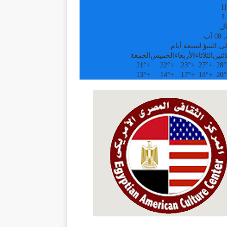
H
L
ال
آب
ى التنبؤ لسبعة أيام
اثنين
الثلاثاء
الأربعاء
الخميس
الجمعة
21°
+
22°
+
23°
+
27°
+
28°
13°
+
14°
+
17°
+
18°
+
20°