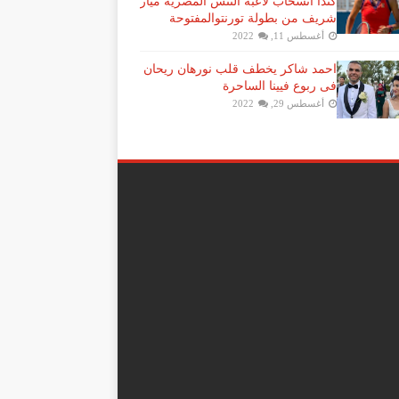
كندا انسحاب لاعبة ​التنس​ المصريّة ​ميار
شريف​ من بطولة ​تورنتو​المفتوحة
أغسطس 11, 2022
احمد شاكر يخطف قلب نورهان ريحان
فى ربوع فيينا الساحرة
أغسطس 29, 2022