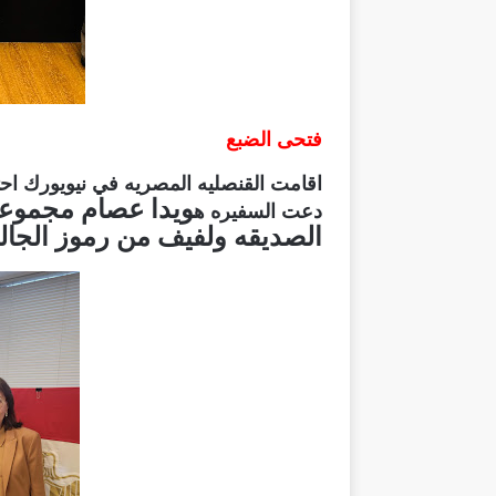
فتحى الضبع
ويدا عصام مجموعه 
دعت السفيره ه
الصديقه ولفيف من رموز الجال