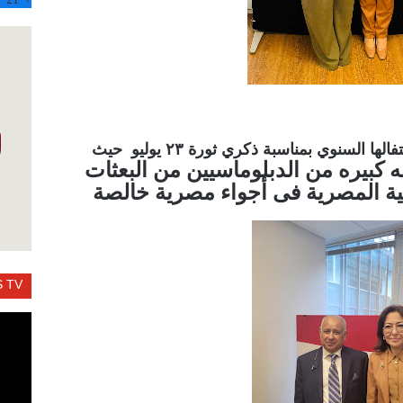
اقامت القنصليه المصريه في نيويورك احتفالها السنوي بمناسبة ذكري ثورة ٢٣ يوليو حيث
كبيره من الدبلوماسيين من البعثات
ية المصرية فى أجواء مصرية خالصة
 TV