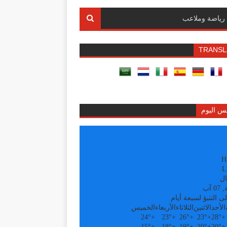
رياضة وملاعب
TRANSL
س اليوم
H
L
ال
 آب
ى التنبؤ لسبعة أيام
الأحد
الاثنين
الثلاثاء
الأربعاء
الخميس
24°
+
23°
+
26°
+
23°
+
28°
+
15°
+
18°
+
19°
+
20°
+
20°
+