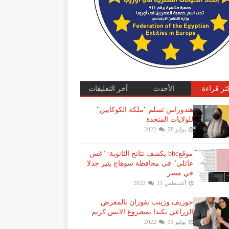
كثر قراءة
الأحدث
آخر التعليقات
هندوراس تسلم "ملكة الكوكايين"
للولايات المتحدة
يوليو 28, 2022
موقعbbc يكشف نتائج الثانوية: "غش
عائلي" فى محافظة سوهاج يثير جدلا
في مصر
أغسطس 11, 2022
جوزيف وزينب يفوزان بالمعرض
الزراعي بكندا بمشروع الايس كريم
يوليو 31, 2022