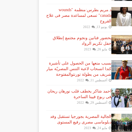
د.مريم بطرس:منظمة "wounds
canada" تسعى لمساعدة مصر فى علاج
القروح
يونيو 13, 2022
بحضور فنانين ونجوم مجتمع إنطلاق
حفل تكريم الرواد
مايو 26, 2023
بسبب منعها من الحصول على تأشيرة
كندا انسحاب لاعبة ​التنس​ المصريّة ​ميار
شريف​ من بطولة ​تورنتو​المفتوحة
أغسطس 11, 2022
احمد شاكر يخطف قلب نورهان ريحان
فى ربوع فيينا الساحرة
أغسطس 29, 2022
الجالية المصرية بجورجيا تستقبل وفد
دبلوماسى مصرى رفيع المستوى
مايو 24, 2023