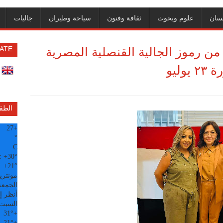
سان
علوم وبحوث
ثقافة وفنون
سياحة وطيران
جاليات
من رموز الجالية القنصلية المصرية
ATE
ليو
الطق
27
+
°
C
:
+
30°
:
+
21°
مونتري
الجمعة, 07
أنظر إل
السبت
31°
+
21°
+