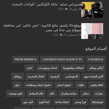
هندوراس تسلم "ملكة الكوكايين" للولايات المتحدة
يوليو 28, 2022
موقعbbc يكشف نتائج الثانوية: "غش عائلي" فى محافظة
سوهاج يثير جدلا في مصر
أغسطس 11, 2022
أقسام الموقع
FROM AMERICA
CANADIAN NEWS AGENCY TV
CANADA 24
أماكن ومعالم
اتصالات وتكنولوجيا
احداث ومؤتمرات
اديان
الامم المتحدة نيوز
الدبلوماسى
الرئيسية
الشأن المصرى
بروفايل
ثقافة وفنون
جاليات
حقوق انسان
حقوق انسان ومنظمات
حوار
حوارات
ستايل
سياحة وطيران
عالم
عالم السياسة
علوم وبحوث
فوتوغرافيا
فيزا وسفر
قضايا ساخنة
كندا اليوم
لايف نيوز