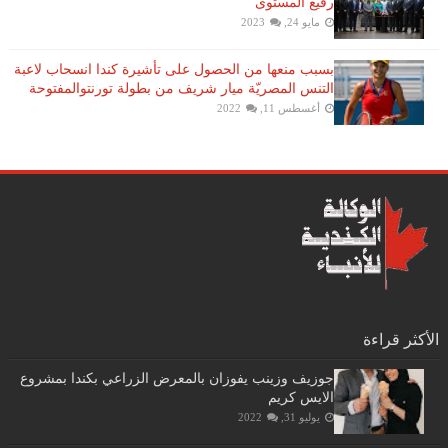
رفيع المستوى
مايو 24, 2023
بسبب منعها من الحصول على تأشيرة كندا انسحاب لاعبة ​
التنس​ المصريّة ​ميار شريف​ من بطولة ​تورنتو​المفتوحة
أغسطس 11, 2022
الأكثر قراءة
جوزيف وزينب يفوزان بالمعرض الزراعي بكندا بمشروع
الايس كريم
يوليو 31, 2022