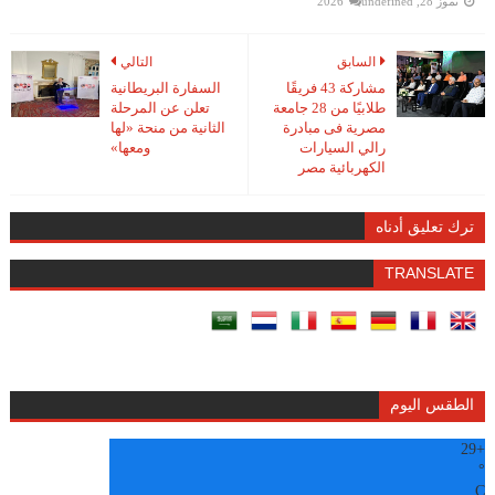
تموز 28, 2026
undefined
السابق
التالي
مشاركة 43 فريقًا
السفارة البريطانية
طلابيًا من 28 جامعة
تعلن عن المرحلة
مصرية فى مبادرة
الثانية من منحة «لها
رالي السيارات
ومعها»
الكهربائية مصر
ترك تعليق أدناه
TRANSLATE
الطقس اليوم
29
+
°
C