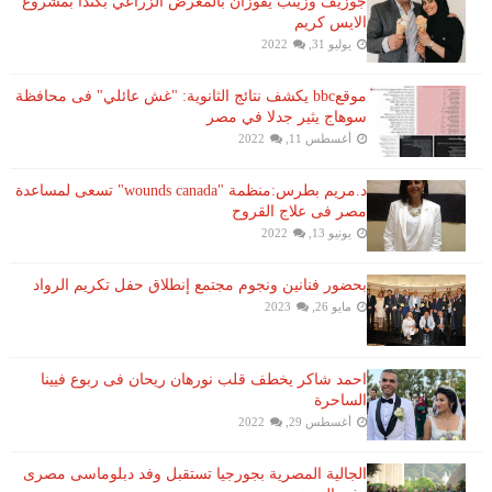
جوزيف وزينب يفوزان بالمعرض الزراعي بكندا بمشروع
الايس كريم
يوليو 31, 2022
موقعbbc يكشف نتائج الثانوية: "غش عائلي" فى محافظة
سوهاج يثير جدلا في مصر
أغسطس 11, 2022
د.مريم بطرس:منظمة "wounds canada" تسعى لمساعدة
مصر فى علاج القروح
يونيو 13, 2022
بحضور فنانين ونجوم مجتمع إنطلاق حفل تكريم الرواد
مايو 26, 2023
احمد شاكر يخطف قلب نورهان ريحان فى ربوع فيينا
الساحرة
أغسطس 29, 2022
الجالية المصرية بجورجيا تستقبل وفد دبلوماسى مصرى