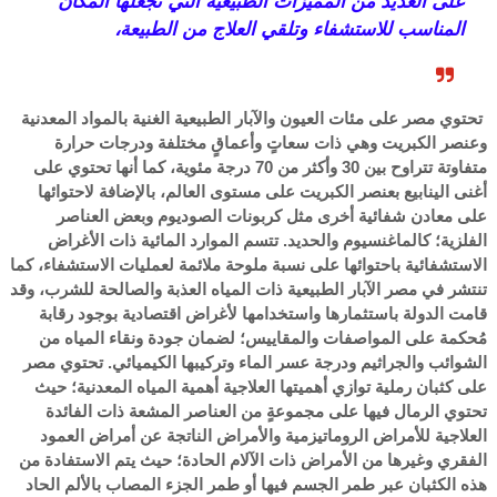
على العديد من المميزات الطبيعية التي تجعلها المكان
المناسب للاستشفاء وتلقي العلاج من الطبيعة،
تحتوي مصر على مئات العيون والآبار الطبيعية الغنية بالمواد المعدنية
وعنصر الكبريت وهي ذات سعاتٍ وأعماقٍ مختلفة ودرجات حرارة
متفاوتة تتراوح بين 30 وأكثر من 70 درجة مئوية، كما أنها تحتوي على
أغنى الينابيع بعنصر الكبريت على مستوى العالم، بالإضافة لاحتوائها
على معادن شفائية أخرى مثل كربونات الصوديوم وبعض العناصر
الفلزية؛ كالماغنسيوم والحديد. تتسم الموارد المائية ذات الأغراض
الاستشفائية باحتوائها على نسبة ملوحة ملائمة لعمليات الاستشفاء، كما
تنتشر في مصر الآبار الطبيعية ذات المياه العذبة والصالحة للشرب، وقد
قامت الدولة باستثمارها واستخدامها لأغراض اقتصادية بوجود رقابة
مُحكمة على المواصفات والمقاييس؛ لضمان جودة ونقاء المياه من
الشوائب والجراثيم ودرجة عسر الماء وتركيبها الكيميائي. تحتوي مصر
على كثبان رملية توازي أهميتها العلاجية أهمية المياه المعدنية؛ حيث
تحتوي الرمال فيها على مجموعةٍ من العناصر المشعة ذات الفائدة
العلاجية للأمراض الروماتيزمية والأمراض الناتجة عن أمراض العمود
الفقري وغيرها من الأمراض ذات الآلام الحادة؛ حيث يتم الاستفادة من
هذه الكثبان عبر طمر الجسم فيها أو طمر الجزء المصاب بالألم الحاد