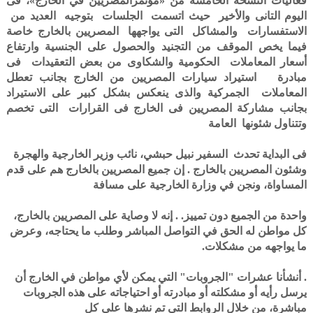
فعاليات النسخة الخامسة من «مؤتمرالمصريين في الخارج»، فى
اليوم التانى والأخير حيث اتسمت الجلسات بتوجيه العديد من
الاستفسارات والمشاكل التى يواجهها المصريين بالخارج خاصة
فيما يخص الموقف من التجنيد والحصول على الجنسية وارتفاع
أسعار المعاملات الحكومية والشكاوى من بعض التعقيدات فى
مبادرة استيراد سيارات المصريين من الخارج بجانب تعطل
المعاملات الجمركية والذى ينعكس بشكل كبير على الاستيراد
بجانب مشاركة المصريين فى الخارج فى القرارات التى تخصم
وتتناول شئونها العامة
فى البداية تحدث السفير نبيل حبشي، نائب وزير الخارجية والهجرة
وشئون المصريين بالخارج . إن جميع المصريين بالخارج هم على قدم
المساواة، ونجن في وزارة الخارجية على مسافة
واحدة من الجميع دون تمييز. . إنه لا وصاية على المصريين بالخارج،
كل مواطن له الحق في التواصل المباشر وطلب ما يحتاجه، وعرض
ما يواجهه من مشكلات.
. أنشأنا عشرات "الجروبات" التي يمكن لأي مواطن في الخارج أن
يرسل رأيه أو مشكلته أو مبادرته أو احتياجاته على هذه الجروبات
مباشرة، من خلال الروابط التي تم نشرها على كل