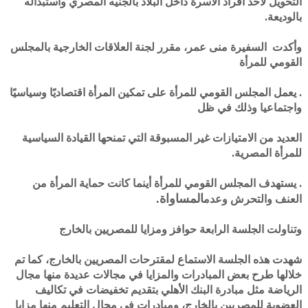
التحويل لأحد أفراد الأسرة داخل البلاد بالجنيه المصري واستبداله
بالوديعة.
وأكدت السفيرة منى عمر، مقرر لجنة العلاقات الخارجية بالمجلس
القومي للمرأة
. يعمل المجلس القومي للمرأة على تمكين المرأة اقتصاديًا وسياسيًا
واجتماعيا وذلك في ظل
العديد من الامتيازات غير المسبوقة التي تمنحها القيادة السياسية
للمرأة المصرية.
. يستهدف المجلس القومي للمرأة أينما كانت حماية المرأة من
المساواة.
العنف والتحرش وعدم
وتناولت الجلسة الرابعة حوافز ومزايا للمصريين بالخارج
شهدت هذه الجلسة الاستماع لمقترحات المصريين بالخارج، كما تم
خلالها طرح بعض المبادرات والمزايا في مجالات عديدة منها مجال
الرياضة مثل مبادرة البنك الأهلي بتقديم تخفيضات في تكاليف
العضوية للمصريين بالخارج، ومبادرات في مجال التعليم منها مزايا