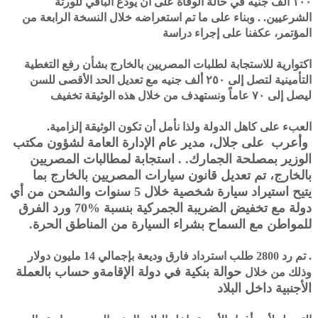
١٠٠ ألف جنيه في حالة الوفاة على أن يودع الباقي للورثة
الشرعيين. . وبناء على ما تم استعراضه خلال النسخة الرابعة من
المؤتمر، عكفنا على إجراء دراسة
اكتوارية للاستجابة لطلبات المصريين بالخارج بشأن رفع التغطية
التأمينية لتصل إلى ٢٥٠ ألف جنيه مع تعديل الحد الأقصى للسن
ليصل إلى ۷۰ عاماً ونستهدف من خلال هذه الوثيقة تخفيف
العبء على كاهل الدولة ولذا نأمل أن تكون الوثيقة إلزامية.
وأعرب على جلال، مدير عام الإدارة العامة لشؤون مكتب
الوزير بمصلحة الجمارك. . استجابة لمطالبات المصريين
بالخارج، تم تعديل قانون سيارات المصريين بالخارج بما
يتيح
استيراد سيارة شخصية خلال 5 سنوات والشحن من أي
دولة مع تخفيض الضريبة الجمركية بنسبة
%70 ورد الفرق
للمواطن مع السماح بشراء السيارة من المناطق الحرة.
. تم رد 2800 طلب استرداد فارق وديعة بإجمالي 14 مليون دولار
حوالة بنكية في دولة الإقامةو
حساب بالعملة
وذلك من خلال
الأجنبية داخل البلاد