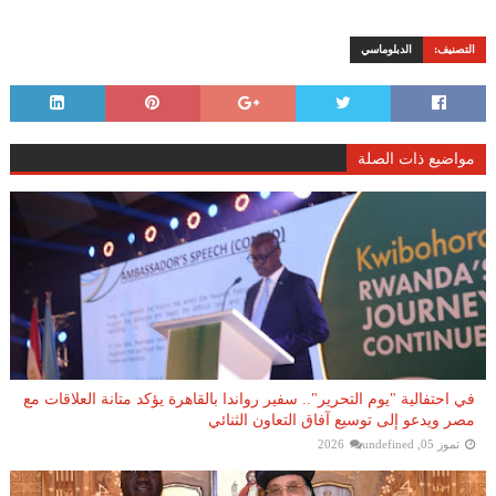
التصنيف:
الدبلوماسي
مواضيع ذات الصلة
في احتفالية "يوم التحرير".. سفير رواندا بالقاهرة يؤكد متانة العلاقات مع
مصر ويدعو إلى توسيع آفاق التعاون الثنائي
تموز 05, 2026
undefined