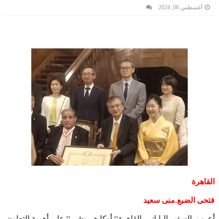
أغسطس 08, 2024
القاهرة
فتحى الضبع.منى سعيد
أعرب السفير الياباني بالقاهرة" أوكا هيروشي" على أهمية التعاون