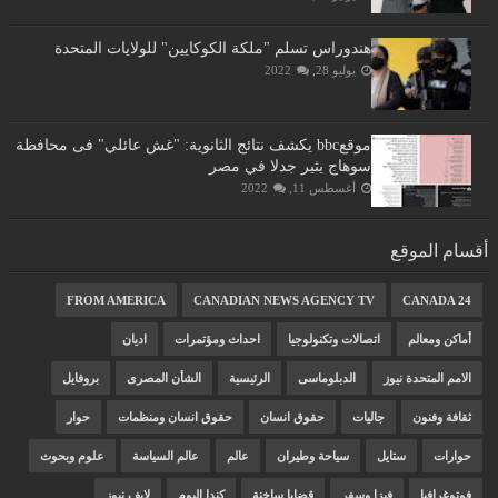
هندوراس تسلم "ملكة الكوكايين" للولايات المتحدة
يوليو 28, 2022
موقعbbc يكشف نتائج الثانوية: "غش عائلي" فى محافظة
سوهاج يثير جدلا في مصر
أغسطس 11, 2022
أقسام الموقع
FROM AMERICA
CANADIAN NEWS AGENCY TV
CANADA 24
أماكن ومعالم
اتصالات وتكنولوجيا
احداث ومؤتمرات
اديان
الامم المتحدة نيوز
الدبلوماسى
الرئيسية
الشأن المصرى
بروفايل
ثقافة وفنون
جاليات
حقوق انسان
حقوق انسان ومنظمات
حوار
حوارات
ستايل
سياحة وطيران
عالم
عالم السياسة
علوم وبحوث
فوتوغرافيا
فيزا وسفر
قضايا ساخنة
كندا اليوم
لايف نيوز