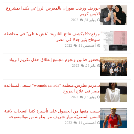
جوزيف وزينب يفوزان بالمعرض الزراعي بكندا بمشروع
الايس كريم
يوليو 31, 2022
موقعbbc يكشف نتائج الثانوية: "غش عائلي" فى محافظة
سوهاج يثير جدلا في مصر
أغسطس 11, 2022
بحضور فنانين ونجوم مجتمع إنطلاق حفل تكريم الرواد
مايو 26, 2023
د.مريم بطرس:منظمة "wounds canada" تسعى لمساعدة
مصر فى علاج القروح
يونيو 13, 2022
بسبب منعها من الحصول على تأشيرة كندا انسحاب لاعبة ​
التنس​ المصريّة ​ميار شريف​ من بطولة ​تورنتو​المفتوحة
أغسطس 11, 2022