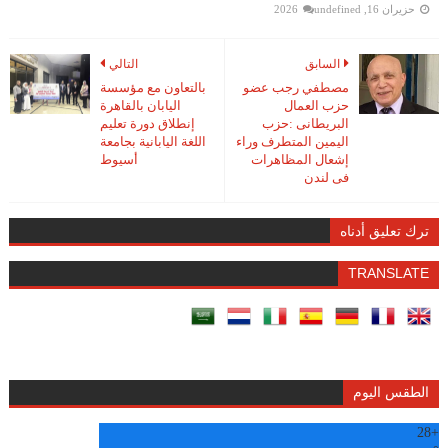
حزيران 16, 2026
undefined
السابق
التالي
مصطفي رجب عضو
بالتعاون مع مؤسسة
حزب العمال
اليابان بالقاهرة
البريطانى :حزب
إنطلاق دورة تعليم
اليمين المتطرف وراء
اللغة اليابانية بجامعة
إشعال المظاهرات
أسيوط
فى لندن
ترك تعليق أدناه
TRANSLATE
الطقس اليوم
28
+