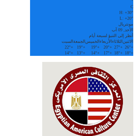
°
C
H:
+
30°
L:
+
20°
مونتريال
الأحد, 09 آب
أنظر إلى التنبؤ لسبعة أيام
الاثنين
الثلاثاء
الأربعاء
الخميس
الجمعة
السبت
22°
+
19°
+
19°
+
20°
+
27°
+
26°
+
14°
+
13°
+
14°
+
17°
+
18°
+
18°
+