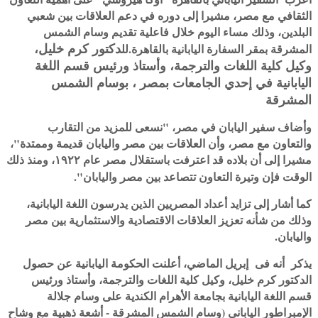
الثقافي مع مصر، مشيرا إلى دوره في دعم العلاقات بين شعبي
البلدين، وذلك مساء اليوم خلال فاعلية تقديم وسام الشمس
دكتور كرم خليل،
المشرقة بمقر السفارة اليابانية بالقاهرة.لل
وكيل كلية اللغات والترجمة، وأستاذ ورئيس قسم اللغة
اليابانية في إحدي الجامعات بمصر ، بوسام الشمس
المشرقة
وأضاف سفير اليابان في مصر، "نسعى للمزيد من التقارب
والتعاون مع مصر، وأن العلاقات بين مصر واليابان قديمة وممتدة"،
مشيرا إلى أن بلاده قد اعترفت باستقلال مصر عام ١٩٢٢، ومنذ ذلك
الوقت فإن وتيرة التعاون تتصاعد بين مصر واليابان".
كما أشار إلى تزايد أعداد المصريين الذين يدرسون اللغة اليابانية،
وذلك من شأنه تعزيز العلاقات الاقتصادية والاستثمارية بين مصر
واليابان.
يذكر أنه فى إبريل الماضي، أعلنت الحكومة اليابانية عن حصول
الدكتور كرم خليل، وكيل كلية اللغات والترجمة، وأستاذ ورئيس
قسم اللغة اليابانية بجامعة الأهرام الكندية على وسام جلالة
الإمبراطور الياباني (وسام الشمس المشرقة - أشعة ذهبية مع وشاح