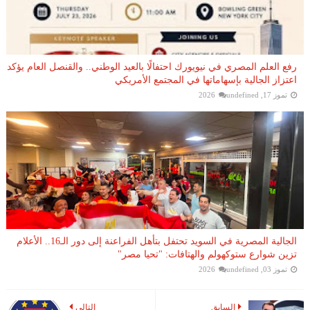
رفع العلم المصري في نيويورك احتفالًا بالعيد الوطني.. والقنصل العام يؤكد
اعتزاز الجالية بإسهاماتها في المجتمع الأمريكي
تموز 17, 2026
undefined
الجالية المصرية في السويد تحتفل بتأهل الفراعنة إلى دور الـ16.. الأعلام
تزين شوارع ستوكهولم والهتافات: "تحيا مصر"
تموز 03, 2026
undefined
السابق
التالي