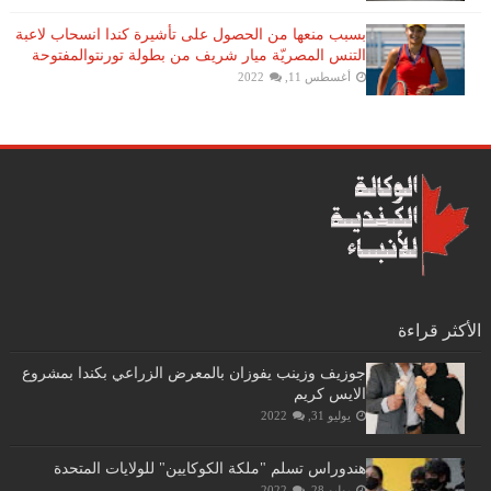
بسبب منعها من الحصول على تأشيرة كندا انسحاب لاعبة ​
التنس​ المصريّة ​ميار شريف​ من بطولة ​تورنتو​المفتوحة
أغسطس 11, 2022
الأكثر قراءة
جوزيف وزينب يفوزان بالمعرض الزراعي بكندا بمشروع
الايس كريم
يوليو 31, 2022
هندوراس تسلم "ملكة الكوكايين" للولايات المتحدة
يوليو 28, 2022