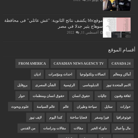
موقعbbc يكشف نتائج الثانوية: "غش عائلي" فى محافظة
سوهاج يثير جدلا في مصر
أغسطس 11, 2022
أقسام الموقع
FROM AMERICA
CANADIAN NEWS AGENCY TV
CANADA 24
أماكن ومعالم
اتصالات وتكنولوجيا
احداث ومؤتمرات
اديان
الامم المتحدة نيوز
الدبلوماسى
الرئيسية
الشأن المصرى
بروفايل
ثقافة وفنون
جاليات
حقوق انسان
حقوق انسان ومنظمات
حوار
حوارات
ستايل
سياحة وطيران
عالم
عالم السياسة
علوم وبحوث
فوتوغرافيا
فيزا وسفر
قضايا ساخنة
كندا اليوم
لايف نيوز
مال وأعمال
ماوراء الخبر
مقالات
مقالات ودراسات
من القدس