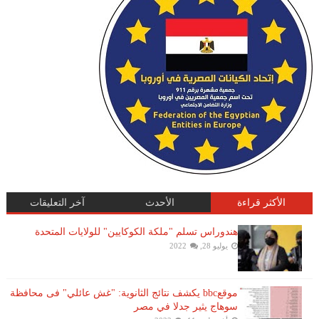
الأكثر قراءة
الأحدث
آخر التعليقات
هندوراس تسلم "ملكة الكوكايين" للولايات المتحدة
يوليو 28, 2022
موقعbbc يكشف نتائج الثانوية: "غش عائلي" فى محافظة
سوهاج يثير جدلا في مصر