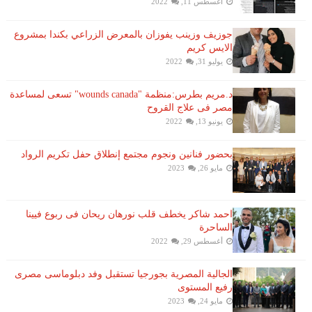
أغسطس 11, 2022
جوزيف وزينب يفوزان بالمعرض الزراعي بكندا بمشروع
الايس كريم
يوليو 31, 2022
د.مريم بطرس:منظمة "wounds canada" تسعى لمساعدة
مصر فى علاج القروح
يونيو 13, 2022
بحضور فنانين ونجوم مجتمع إنطلاق حفل تكريم الرواد
مايو 26, 2023
احمد شاكر يخطف قلب نورهان ريحان فى ربوع فيينا
الساحرة
أغسطس 29, 2022
الجالية المصرية بجورجيا تستقبل وفد دبلوماسى مصرى
رفيع المستوى
مايو 24, 2023