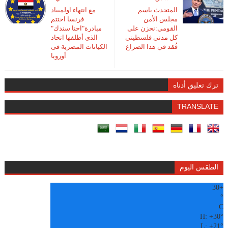
المتحدث باسم
مع انتهاء اولمبياد
مجلس الأمن
فرنسا اختتم
القومي:نحزن على
مبادرة"احنا سندك"
كل مدني فلسطيني
الذى أطلقها اتحاد
فُقد في هذا الصراع
الكيانات المصرية فى
أوروبا
ترك تعليق أدناه
TRANSLATE
الطقس اليوم
30
+
°
C
H:
+
30°
L:
+
21°