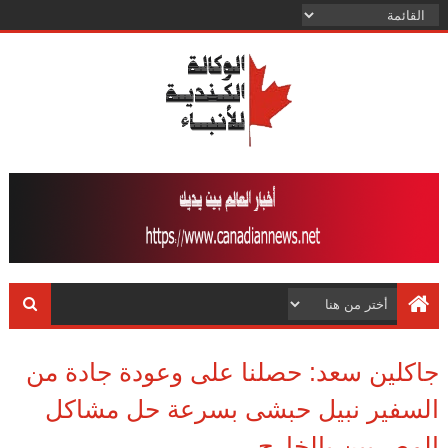
جاكلين سعد: حصلنا على وعودة جادة من
السفير نبيل حبشى بسرعة حل مشاكل
المصريين بالخارج