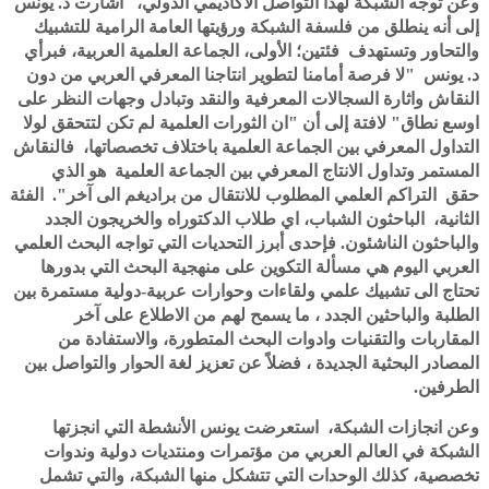
وعن توجه الشبكة لهذا التواصل الأكاديمي الدولي، أشارت د. يونس
إلى أنه ينطلق من فلسفة الشبكة ورؤيتها العامة الرامية للتشبيك
والتحاور وتستهدف فئتين؛ الأولى، الجماعة العلمية العربية، فبرأي
د. يونس "لا فرصة أمامنا لتطوير انتاجنا المعرفي العربي من دون
النقاش واثارة السجالات المعرفية والنقد وتبادل وجهات النظر على
اوسع نطاق" لافتة إلى أن "ان الثورات العلمية لم تكن لتتحقق لولا
التداول المعرفي بين الجماعة العلمية باختلاف تخصصاتها، فالنقاش
المستمر وتداول الانتاج المعرفي بين الجماعة العلمية هو الذي
حقق التراكم العلمي المطلوب للانتقال من براديغم الى آخر". الفئة
الثانية، الباحثون الشباب، اي طلاب الدكتوراه والخريجون الجدد
والباحثون الناشئون. فإحدى أبرز التحديات التي تواجه البحث العلمي
العربي اليوم هي مسألة التكوين على منهجية البحث التي بدورها
تحتاج الى تشبيك علمي ولقاءات وحوارات عربية-دولية مستمرة بين
الطلبة والباحثين الجدد ، ما يسمح لهم من الاطلاع على آخر
المقاربات والتقنيات وادوات البحث المتطورة، والاستفادة من
المصادر البحثية الجديدة ، فضلاً عن تعزيز لغة الحوار والتواصل بين
الطرفين.
وعن انجازات الشبكة، استعرضت يونس الأنشطة التي انجزتها
الشبكة في العالم العربي من مؤتمرات ومنتديات دولية وندوات
تخصصية، كذلك الوحدات التي تتشكل منها الشبكة، والتي تشمل