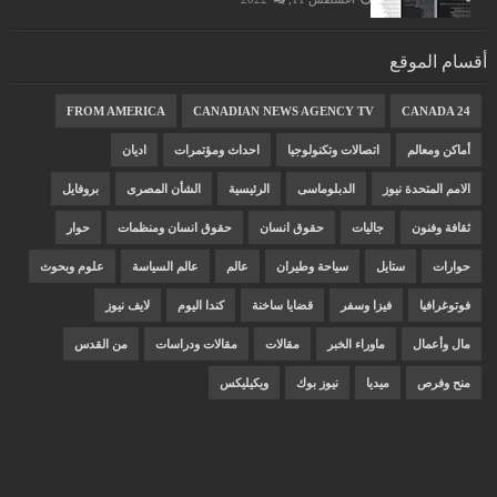
أقسام الموقع
FROM AMERICA
CANADIAN NEWS AGENCY TV
CANADA 24
أماكن ومعالم
اتصالات وتكنولوجيا
احداث ومؤتمرات
اديان
الامم المتحدة نيوز
الدبلوماسى
الرئيسية
الشأن المصرى
بروفايل
ثقافة وفنون
جاليات
حقوق انسان
حقوق انسان ومنظمات
حوار
حوارات
ستايل
سياحة وطيران
عالم
عالم السياسة
علوم وبحوث
فوتوغرافيا
فيزا وسفر
قضايا ساخنة
كندا اليوم
لايف نيوز
مال وأعمال
ماوراء الخبر
مقالات
مقالات ودراسات
من القدس
منح وفرص
ميديا
نيوز بوك
ويكيليكس