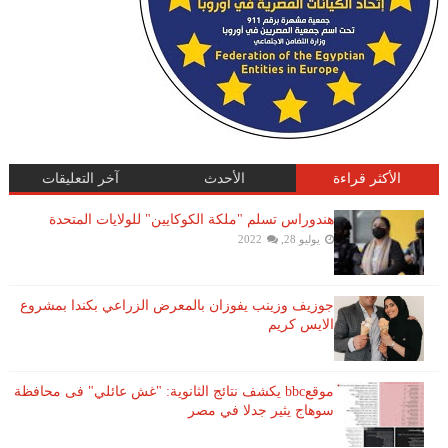
الأكثر قراءة
الأحدث
آخر التعليقات
هندوراس تسلم "ملكة الكوكايين" للولايات المتحدة
يوليو 28, 2022
جوزيف وزينب يفوزان بالمعرض الزراعي بكندا بمشروع
الايس كريم
موقعbbc يكشف نتائج الثانوية: "غش عائلي" فى محافظة
سوهاج يثير جدلا في مصر