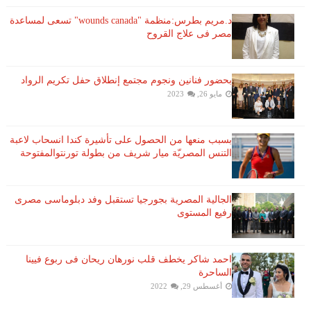
د.مريم بطرس:منظمة "wounds canada" تسعى لمساعدة
مصر فى علاج القروح
بحضور فنانين ونجوم مجتمع إنطلاق حفل تكريم الرواد
مايو 26, 2023
بسبب منعها من الحصول على تأشيرة كندا انسحاب لاعبة ​
التنس​ المصريّة ​ميار شريف​ من بطولة ​تورنتو​المفتوحة
الجالية المصرية بجورجيا تستقبل وفد دبلوماسى مصرى
رفيع المستوى
احمد شاكر يخطف قلب نورهان ريحان فى ربوع فيينا
الساحرة
أغسطس 29, 2022