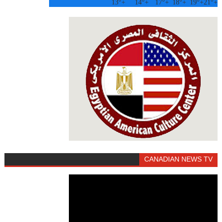
13°
+
14°
+
17°
+
18°
+
19°
+
21°
+
CANADIAN NEWS TV