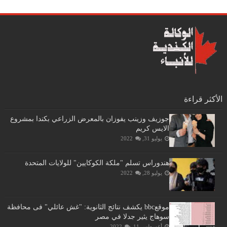
الأكثر قراءة
جوزيف وزينب يفوزان بالمعرض الزراعي بكندا بمشروع
الايس كريم
يوليو 31, 2022
هندوراس تسلم "ملكة الكوكايين" للولايات المتحدة
يوليو 28, 2022
موقعbbc يكشف نتائج الثانوية: "غش عائلي" فى محافظة
سوهاج يثير جدلا في مصر
أغسطس 11, 2022