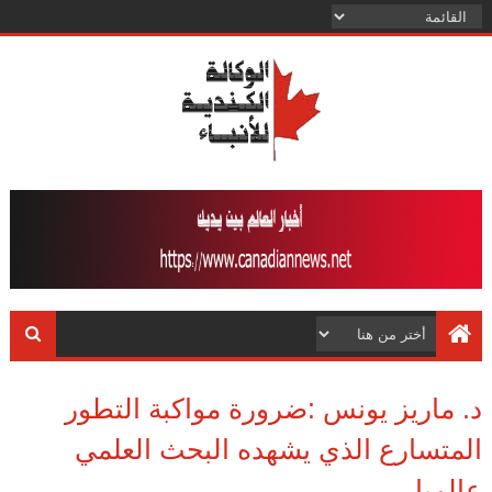
د. ماريز يونس :ضرورة مواكبة التطور
المتسارع الذي يشهده البحث العلمي
عالميا