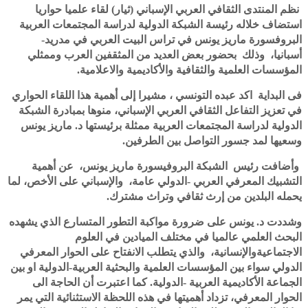
نظم المنتدى الثقافي العربي الإسباني (ثيار) لقاء علميا حواريا
استضاف خلاله رئيسة الشبكة الدولية لدراسة المجتمعات العربية
البروفسورة ماريز يونس في تراس البيت العربي في مدريد-
أسبانيا، وذلك بحضور بعض العديد من المثقفين العرب وممثلي
المؤسسات العلمية والثقافية والأكاديمية والاعلامية.
فى البداية اكد عبده التونسي ، مشيرا إلى أهمية هذا اللقاء الحواري
في تعزيز التفاعل الثقافي العربي الإسباني، منوها بمبادرة الشبكة
الدولية لدراسة المجتمعات العربية ممثلة برئيستها د. ماريز يونس
وسعيها لمد جسور التواصل بين الطرفين.
وأضافت رئيس الشبكة البروفيسورة ماريز يونس، عن أهمية
التشبيك المعرفي العربي -الدولي عامة، والإسباني على الأخص، لما
يحمله البلدين من إرث ثقافي وتراث مشترك.
وشددت د. يونس على ضرورة مواكبة التطور المتسارع الذي يشهده
البحث العلمي عالميا في مختلف الميادين في العلوم
الاجتماعيةوالإنسانية، والذي يتطلب الانفتاح على الحوار المعرفي
الدولي سواء بين المؤسسات العلمية والبحثية العربية-الدولية او بين
الجماعة الأكاديمية العربية -الدولية. كما اعتبرت أن الحاجة الى
الحوار المعرفي، تزداد أهميتها في هذه اللحظة الاستثنائية التي يمر