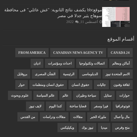
موقعbbc يكشف نتائج الثانوية: "غش عائلي" فى محافظة
سوهاج يثير جدلا في مصر
أغسطس 11, 2022
أقسام الموقع
FROM AMERICA
CANADIAN NEWS AGENCY TV
CANADA 24
أماكن ومعالم
اتصالات وتكنولوجيا
احداث ومؤتمرات
اديان
الامم المتحدة نيوز
الدبلوماسى
الرئيسية
الشأن المصرى
بروفايل
ثقافة وفنون
جاليات
حقوق انسان
حقوق انسان ومنظمات
حوار
حوارات
ستايل
سياحة وطيران
عالم
عالم السياسة
علوم وبحوث
فوتوغرافيا
فيزا وسفر
قضايا ساخنة
كندا اليوم
لايف نيوز
مال وأعمال
ماوراء الخبر
مقالات
مقالات ودراسات
من القدس
منح وفرص
ميديا
نيوز بوك
ويكيليكس