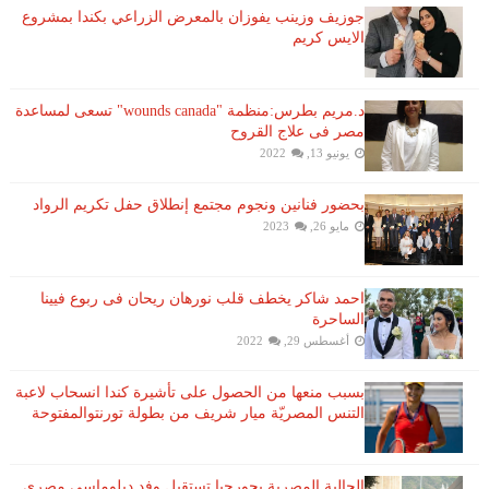
جوزيف وزينب يفوزان بالمعرض الزراعي بكندا بمشروع
الايس كريم
د.مريم بطرس:منظمة "wounds canada" تسعى لمساعدة
مصر فى علاج القروح
يونيو 13, 2022
بحضور فنانين ونجوم مجتمع إنطلاق حفل تكريم الرواد
مايو 26, 2023
احمد شاكر يخطف قلب نورهان ريحان فى ربوع فيينا
الساحرة
أغسطس 29, 2022
بسبب منعها من الحصول على تأشيرة كندا انسحاب لاعبة ​
التنس​ المصريّة ​ميار شريف​ من بطولة ​تورنتو​المفتوحة
الجالية المصرية بجورجيا تستقبل وفد دبلوماسى مصرى