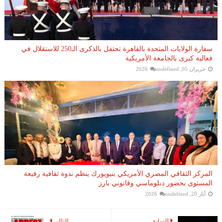
سفارة الولايات المتحدة بالقاهرة تحتفل بالذكرى الـ250 للاستقلال في
فعالية كبرى بالجامعة الأمريكية
حزيران 05, 2026
undefined
المركز الثقافي المصري الأمريكي بنيويورك ينظم ندوة ثقافية رفيعة
المستوى بحضور دبلوماسي وقانوني بارز
أيار 20, 2026
undefined
السابق
التالي