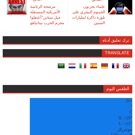
علماء يخزنون
مرشحة الرئاسة
الجينوم البشري على
الأمريكية المستقلة
بلورة ذاكرة لمليارات
چيل ستاين"أعتقلوا
السنين
مجرم الحرب نيتانياهو
ترك تعليق أدناه
TRANSLATE
الطقس اليوم
29
+
°
C
H:
+
29°
L:
+
21°
مونتريال