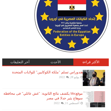
الأكثر قراءة
الأحدث
آخر التعليقات
هندوراس تسلم "ملكة الكوكايين" للولايات المتحدة
يوليو 28, 2022
موقعbbc يكشف نتائج الثانوية: "غش عائلي" فى محافظة
سوهاج يثير جدلا في مصر
أغسطس 11, 2022