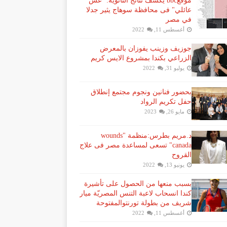
موقعbbc يكشف نتائج الثانوية: "غش
عائلي" فى محافظة سوهاج يثير جدلا
في مصر
أغسطس 11, 2022
جوزيف وزينب يفوزان بالمعرض
الزراعي بكندا بمشروع الايس كريم
يوليو 31, 2022
بحضور فنانين ونجوم مجتمع إنطلاق
حفل تكريم الرواد
مايو 26, 2023
د.مريم بطرس:منظمة "wounds
canada" تسعى لمساعدة مصر فى علاج
القروح
يونيو 13, 2022
بسبب منعها من الحصول على تأشيرة
كندا انسحاب لاعبة ​التنس​ المصريّة ​ميار
شريف​ من بطولة ​تورنتو​المفتوحة
أغسطس 11, 2022