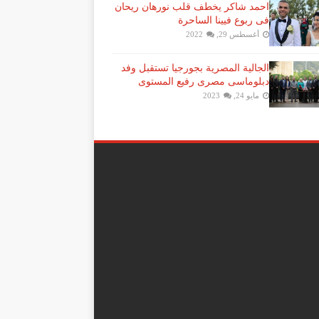
احمد شاكر يخطف قلب نورهان ريحان
فى ربوع فيينا الساحرة
أغسطس 29, 2022
الجالية المصرية بجورجيا تستقبل وفد
دبلوماسى مصرى رفيع المستوى
مايو 24, 2023