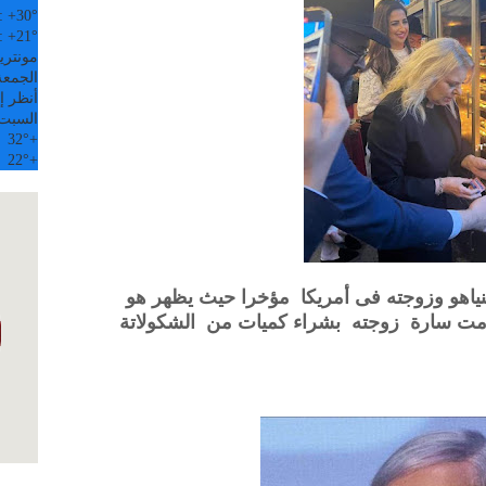
:
+
30°
:
+
21°
مونتري
الجمعة, 07
أنظر إل
السبت
32°
+
22°
+
تنياهو وزوجته فى أمريكا مؤخرا حيث يظهر هو
قامت سارة زوجته بشراء كميات من الشكولاتة