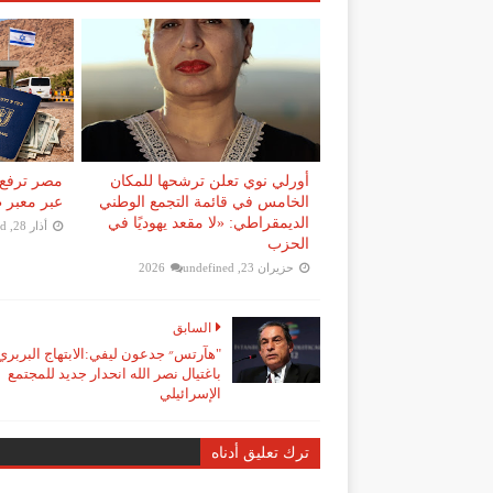
أورلي نوي تعلن ترشحها للمكان
مصر ترفع 
الخامس في قائمة التجمع الوطني
عبر معبر طابا إلى 0
الديمقراطي: «لا مقعد يهوديًا في
أذار 28, 2026
ed
الحزب
حزيران 23, 2026
undefined
السابق
"هآرتس״ جدعون ليفي:الابتهاج البربري
باغتيال نصر الله انحدار جديد للمجتمع
الإسرائيلي
ترك تعليق أدناه