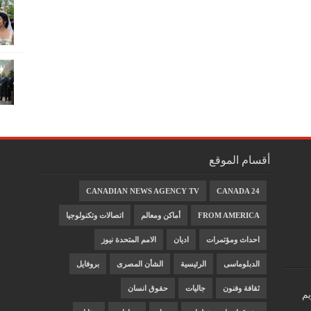
أقسام الموقع
CANADIAN NEWS AGENCY TV
CANADA 24
FROM AMERICA
أماكن ومعالم
اتصالات وتكنولوجيا
احداث ومؤتمرات
اديان
الامم المتحدة نيوز
الدبلوماسى
الرئيسية
الشأن المصرى
بروفايل
ثقافة وفنون
جاليات
حقوق انسان
يم