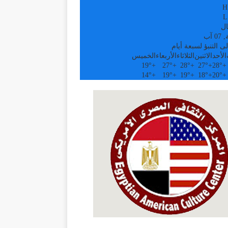
H
L
ال
 آب
ى التنبؤ لسبعة أيام
الأحد
الاثنين
الثلاثاء
الأربعاء
الخميس
19°
+
27°
+
28°
+
27°
+
28°
+
14°
+
19°
+
19°
+
18°
+
20°
+