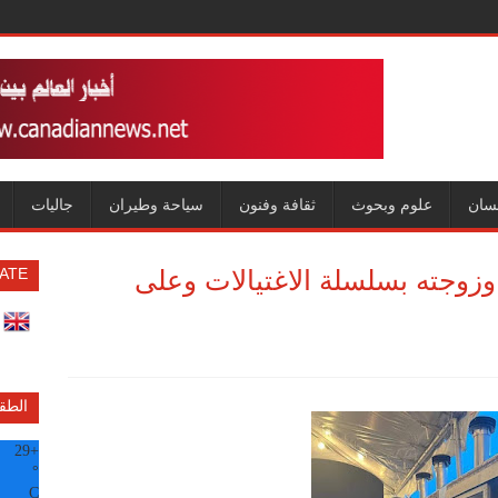
سان
علوم وبحوث
ثقافة وفنون
سياحة وطيران
جاليات
وزوجته بسلسلة الاغتيالات وعلى
ATE
الطق
29
+
°
C