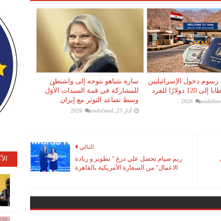
رسوم دخول الإسرائيليين
سارة نتنياهو تتوجه إلى واشنطن
12 دولارًا للفرد
للمشاركة في قمة السيدات الأُوَل
وسط تصاعد التوتر مع إيران
undefin
أذار 23, 2026
undefined
التالي
الأ
ريم صيام تحصل علي درع " تطوير و ريادة
الاعمال" من السفارة الأمريكية بالقاهرة