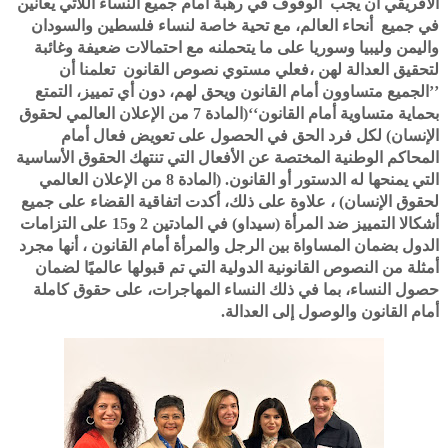
الافريقي ان يجب الوقوف في رهبة أمام جميع النساء اللاتي يعانين
في جميع أنحاء العالم، مع تحية خاصة لنساء فلسطين والسودان
واليمن وليبيا وسوريا على ما يتحملنه مع احتمالات ضعيفة وغائبة
لتحقيق العدالة لهن ،فعلي مستوي نصوص القانون تعلمنا أن
’’الجميع متساوون أمام القانون ويحق لهم، دون أي تمييز، التمتع
بحماية متساوية أمام القانون‘‘(المادة 7 من الإعلان العالمي لحقوق
الإنسان) لكل فرد الحق في الحصول على تعويض فعال أمام
المحاكم الوطنية المختصة عن الأفعال التي تنتهك الحقوق الأساسية
التي يمنحها له الدستور أو القانون. (المادة 8 من الإعلان العالمي
لحقوق الإنسان) ، علاوة على ذلك، أكدت اتفاقية القضاء على جميع
أشكالا التمييز ضد المرأة (سيداو) في المادتين 2 و15 على التزامات
الدول بضمان المساواة بين الرجل والمرأة أمام القانون ، أنها مجرد
أمثلة من النصوص القانونية الدولية التي تم قبولها عالميًا لضمان
حصول النساء، بما في ذلك النساء المهاجرات، على حقوق كاملة
أمام القانون والوصول إلى العدالة.