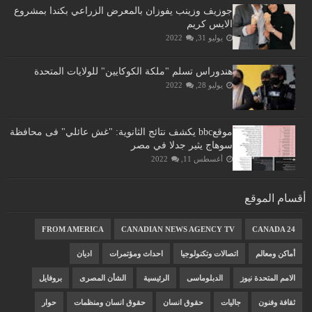
جوزيف وزينب يفوزان بالمعرض الزراعي بكندا بمشروع
الايس كريم
يوليو 31, 2022
هندوراس تسلم "ملكة الكوكايين" للولايات المتحدة
يوليو 28, 2022
موقعbbc يكشف نتائج الثانوية: "غش عائلي" فى محافظة
سوهاج يثير جدلا في مصر
أغسطس 11, 2022
أقسام الموقع
FROM AMERICA
CANADIAN NEWS AGENCY TV
CANADA 24
أماكن ومعالم
اتصالات وتكنولوجيا
احداث ومؤتمرات
اديان
الامم المتحدة نيوز
الدبلوماسى
الرئيسية
الشأن المصرى
بروفايل
ثقافة وفنون
جاليات
حقوق انسان
حقوق انسان ومنظمات
حوار