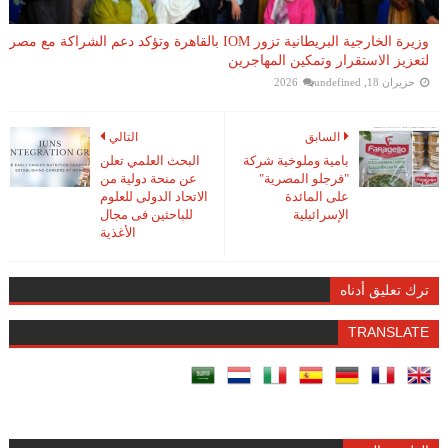
وزيرة الخارجية البريطانية تزور IOM بالقاهرة وتؤكد دعم الشراكة مع مصر
لتعزيز الاستقرار وتمكين المهاجرين
حزيران 18, 2026
undefined
السابق
التالي
بامية وملوخية شركة
البحث العلمي تعلن
"فرجلو المصرية"
عن منحة دولية من
على المائدة
الاتحاد الدولى للعلوم
الإسرائيلية
للباحثين فى مجال
الأغذية
ترك تعليق أدناه
TRANSLATE