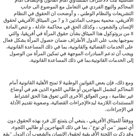
أساسية مث لالاعتراف المتساوي أمام القانون والإنصاف أمام
المحاكم والنهج الفردي في التعامل مع الموضوع الى جانب
التشريعات والنظام الوطني ، و أوضحت ان الحقوق في النظام
الأفريقي، محمية بموجب المادتين 3 و 7 من الميثاق الأفريقي لحقوق
الإنسان والشعوب ، وكذلك الحق في محاكمة عادلة ، و تنص المادة
8 من بروتوكول هذا الميثاق بشأن حقوق المرأة في أفريقيا، والتي
بموجبها يجب على الدول الأطراف ضمان حصول المرأة بشكل فعال
على الخدمات القضائية والقانونية، بما في ذلك المساعدة القانونية،
ويجب أن تدعم المبادرات الموجهة في تمكين المرأة من الوصول
إلى الخدمات القانونية،بما في ذلك المساعدة القانونية.
ومع ذلك، فإن بعض القوانين الوطنية لا تمنح الأهلية القانونية أمام
المحاكم لتشمل المهاجرين أو طالبي اللجوء الذين هم في أوضاع
غير نظامية ، ومن العوائق الأخرى التي تعوق هذا الحق اشتراط
المستندات اللازمة لبدءالإجراءات القضائية، وصعوبة تقديم الأدلة
في الإجراءات.
ووفقاً للميثاق الأفريقي ، ينبغي أن يتمتع كل فرد بهذه الحقوق دون
أي تمييز "من أي نوع"، بما في ذلك المهاجرين أو طالبي اللجوء،
وقد ذكرت اللجنة الأفريقية لحقوق الإنسان والشعوب أن الدول "يقع