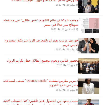
هندوراس تسلم "ملكة الكوكايين" للولايات المتحدة
يوليو 28, 2022
موقعbbc يكشف نتائج الثانوية: "غش عائلي" فى محافظة
سوهاج يثير جدلا في مصر
أغسطس 11, 2022
جوزيف وزينب يفوزان بالمعرض الزراعي بكندا بمشروع
الايس كريم
يوليو 31, 2022
بحضور فنانين ونجوم مجتمع إنطلاق حفل تكريم الرواد
مايو 26, 2023
د.مريم بطرس:منظمة "wounds canada" تسعى لمساعدة
مصر فى علاج القروح
يونيو 13, 2022
بسبب منعها من الحصول على تأشيرة كندا انسحاب لاعبة ​