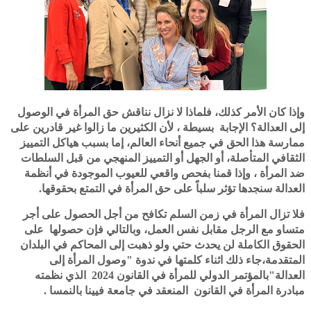
وإذا كان الأمر كذلك، فلماذا لا نزال نناقش حق المرأة في الوصول
إلى العدالة؟ الإجابة بسيطة ، لأن الكثيرين ما زالوا غير قادرين على
ممارسة هذا الحق في جميع أنحاء العالم، إما بسبب هياكل التمييز
الثقافي المتأصلة، أو الجهل أو التمييز المنهجي من قبل السلطات
ضد المرأة ، وإذا قمنا بفحص واقعي للعيوب الموجودة في أنظمة
العدالة سنجدها تؤثر سلباً على حق المرأة في التمتع بحقوقها.
فلا تزال المرأة في زمن السلم تكافح من أجل الحصول على أجر
متساو مع الرجل مقابل نفس العمل، وبالتالي فإن حصولها على
الحقوق الكاملة لن يحدث حتي ولو ذهبت إلى المحاكم في البلدان
المتقدمة،جاء ذلك اثناء كلمتها في ندوة "وصول المرأة إلى
العدالة"بالمؤتمر الدولي للمرأة في القانون 2024 الذي نظمته
مبادرة المرأة في القانون المنعقد في جامعة فيينا بالنمسا .