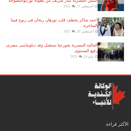
التنس​ المصريّة ​ميار شريف​ من بطولة ​تورنتو​المفتوحة
أغسطس 11, 2022
احمد شاكر يخطف قلب نورهان ريحان فى ربوع فيينا
الساحرة
أغسطس 29, 2022
الجالية المصرية بجورجيا تستقبل وفد دبلوماسى مصرى
رفيع المستوى
مايو 24, 2023
الأكثر قراءة