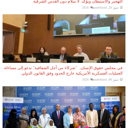
التهجير والاستيطان ويؤكد: لا سلام دون القدس الشرقية
تموز 20, 2026
undefined
في مجلس حقوق الإنسان.. "شركاء من أجل الشفافية" تدعو إلى مساءلة
العمليات العسكرية الأمريكية خارج الحدود وفق القانون الدولي
تموز 06, 2026
undefined