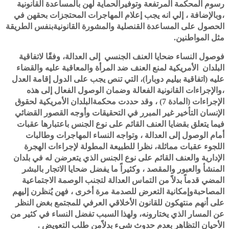
رسوم المحكمة المرتفعة وتوفيرالحماية لهن بالمساعدة القانونية
،وبالإضافة ، إلي انه يجب إعلام المهاجرات المحتجزات بحقهن في
الحصول على المساعدة القنصلية والمشورة القانونيةبنفس الطريقة
مثل المواطنين.
فوصول النساء ضحايا العنف الجنسي إلى العدالة، وفقًا لاتفاقية
البلدان الأمريكية لمنع العنف ضد المرأة والمعاقبة عليه والقضاء
عليه (اتفاقية بيليم دوبارا)، التي تنص يجب على الدول إقامة العدل
،والإجراءات القانونية الفعالة وضمان الوصول الفعال إلى هذه
الإجراءات (المادة 7) ، وقد حددت محكمةالبلدان الأمريكية لحقوق
الإنسان التأخير غير المبرر في التحقيقات وأوجه القصور القضائي
فيما يتعلق بقضايا العنف القائم على نوع الجنس باعتبارها عقبات
أمام الوصول إلى العدالة ، وتواجه النساء المهاجرات وطالبات
اللجوء عقبات مماثلة، نظرا للطبيعة المطولة لإجراءات الهجرة
الإدارية والعنف القائم على نوع الجنس الذي يتعرضن له في بلدان
المنشأ والعبور والمقصد ، وكثيراً ما يفضل ضحايا الاتجار بالبشر
المضي قدماً بدلاً من التماس العدالة لتجنب الوصمة الاجتماعية
المصاحبةوإمكانية التعرض للصدمة مرة أخرى ، فهن يُنظرن إليهم
على أنهم منتهكون للقانون الأخلاقي العرفي للمجتمع بغض النظر
عن المسار الذي يختارونه، ولهذا السبب تفضل النساء في كثير من
الأحيان التظاهر بعدم حدوث شيء بدلاًمن طلب التعويض .