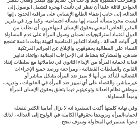
واقترحت السفيرة نجم ودعت الي تقديم نهج مبتكر وفعال لكسر
الحواجز قائلة علينا أن ننظر في تأنيث الهجرة لتشمل الوصول إلى
العدالة، إلى جانب إضفاء الطابع الإنساني على مراقبة الحدود ، إنها
ليست مجردمسألة أمنية، إنها مسألة اجتماعية، وكما ورد في تقرير
المقرر الخاص المعني بحقوق الإنسان للمهاجرين، أن نطلب من
الدول اعتماد استراتيجيات لضمان وصول المرأة على قدم المساواة
إلى آليات العدالة ، واتخاذ التدابير المناسبة لتهيئة بيئات داعمة تشجع
النساء على المطالبة بحقوقهن، والإبلاغ عن الجرائم المرتكبة
ضدهن، والمشاركة بنشاط في الإجراءات الجنائية ،واتخاذ تدابير
فعالة لحماية المرأة من الإيذاء الثانوي في تعاملاتها مع سلطات إنفاذ
القانون والسلطات القضائية ، ومراجعة ورصد جميع الإجراءات
القضائية للتأكد من أنها لا تميز ضد المرأة بشكل مباشر أو
غيرمباشر، والقضاء على أي تمييز ضد المرأة في العقوبات ، وتدريب
موظفي نظام العدالة وتوعيتهم فيما يتعلق بحقوق الإنسان للمرأة
ومبدأ المساواة.
وفي نهاية كلمتها أكدت السفيرة انه لا يزال أمامنا الكثير لنفعله
لحمايةالمرأة وتزويدها بحقوقها الكاملة في الولوج إلى العدالة ، لذلك
دعونا نستمرفي المحاولة وسوف ننجح.