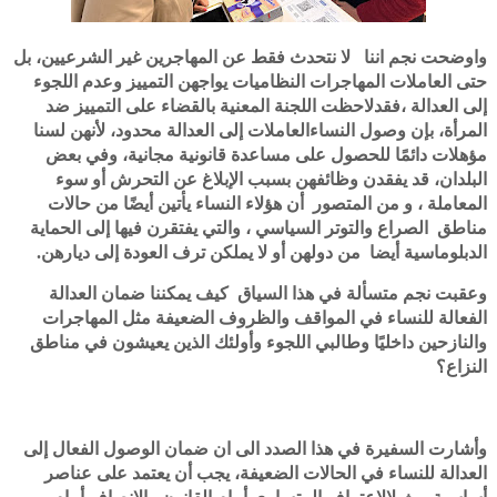
واوضحت نجم اننا لا نتحدث فقط عن المهاجرين غير الشرعيين، بل
حتى العاملات المهاجرات النظاميات يواجهن التمييز وعدم اللجوء
إلى العدالة ،فقدلاحظت اللجنة المعنية بالقضاء على التمييز ضد
المرأة، بإن وصول النساءالعاملات إلى العدالة محدود، لأنهن لسنا
مؤهلات دائمًا للحصول على مساعدة قانونية مجانية، وفي بعض
البلدان، قد يفقدن وظائفهن بسبب الإبلاغ عن التحرش أو سوء
المعاملة ، و من المتصور أن هؤلاء النساء يأتين أيضًا من حالات
مناطق الصراع والتوتر السياسي ، والتي يفتقرن فيها إلى الحماية
الدبلوماسية أيضا من دولهن أو لا يملكن ترف العودة إلى ديارهن.
وعقبت نجم متسألة في هذا السياق كيف يمكننا ضمان العدالة
الفعالة للنساء في المواقف والظروف الضعيفة مثل المهاجرات
والنازحين داخليًا وطالبي اللجوء وأولئك الذين يعيشون في مناطق
النزاع؟
وأشارت السفيرة في هذا الصدد الى ان ضمان الوصول الفعال إلى
العدالة للنساء في الحالات الضعيفة، يجب أن يعتمد على عناصر