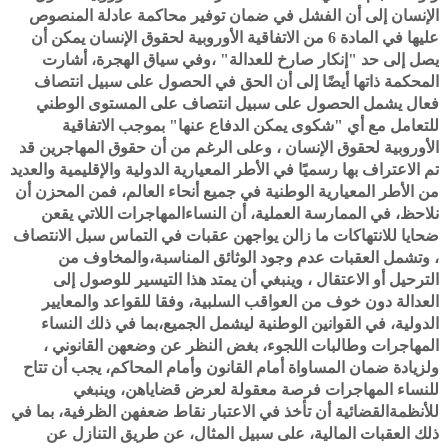
الإنسان إلى أن الفشل في ضمان توفير محاكمة عادلة المنصوص
عليها في المادة 6 من الاتفاقية الأوروبية لحقوق الإنسان يمكن أن
يصل إلى حد "إنكار صارخ للعدالة" ،وفي سياق الهجرة، أشارت
المحكمة ذاتها أيضًا إلى أن الحق في الحصول على سبيل انتصاف
فعال يشمل الحصول على سبيل انتصاف على المستوى الوطني
للتعامل مع أي "شكوى يمكن الدفاع عنها" بموجب الاتفاقية
الأوروبية لحقوق الإنسان ، وعلى الرغم من أن حقوق المهاجرين قد
تم الاعتراف بها رسميًا في الأطر المعيارية الدولية والإقليمية والعديد
من الأطر المعيارية الوطنية في جميع أنحاء العالم، فمن المحزن أن
نلاحظ، في الممارسة العملية، أن النساءالمهاجرات اللاتي يقعن
ضحايا للانتهاكات ما زالن يواجهن عقبات في التماس سبل الانتصاف
، وتشمل العقبات عدم وجود الوثائق المناسبة،والمخاوف من
الترحيل أو الاعتقال ، وينبغي أن يمتد هذا التيسير للوصول إلى
العدالة دون خوف من العواقب السلبية، وفقا للقواعد والمعايير
الدولية، في القوانين الوطنية ليشمل الجميع،بما في ذلك النساء
المهاجرات وطالبات اللجوء، بغض النظر عن وضعهن القانوني ،
ولزيادة ضمان المساواة أمام القانون وأمام المحاكم، يجب أن تتاح
للنساء المهاجرات فرصة معقولة لعرض قضاياهن، وينبغي
للأنظمةالقضائية أن تأخذ في الاعتبار نقاط ضعفهن الظرفية، بما في
ذلك العقبات المالية، على سبيل المثال، عن طريق التنازل عن