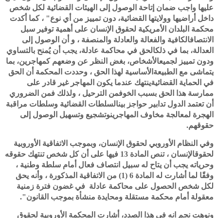
عليها واجب ضمان إتاحة الوصول إلى الهيئات القضائية لكل شخص
داخل أراضيها وولايتها القضائية، دون تمييز من أي نوع" ، كما أكدت
محكمة البلدان الأمريكية لحقوق الإنسان على أهمية توفير سبل
الانتصافالكافية والفعالة والعادلة والمنصفة ، و أن الوصول إلى
العدالة، بما في ذلكالحق في محاكمة عادلة، يجب أن يُمنح بالتساوي
ودون تمييز لجميعالأشخاص، بغض النظر عن وضعهم كمهاجرين، بما
يتماشى مع الطبيعةالأساسية لهذا الحق ، وحددت المحكمة أن الحق
في الحماية القضائيةينتهك عندما يكون المهاجر غير قادر على
ممارسة هذا الحق بسبب الخوفمن الترحيل ، ولذلك فمن الضروري
أن تعتمد الدول تدابير حواجز بينالسلطات القضائية وسلطات مراقبة
الهجرة لمعالجة مخاوف المهاجرينوتشجيع وتسهيل الوصول إلى
حقوقهم.
وفي النظام الأوروبي لحقوق الإنسان، وبموجب الاتفاقية الأوروبية
لحقوقالإنسان ، تنص المادة 13 فيها على أن كل شخص تنتهك حقوقه
وحرياته يجب أن يتاح له سبيل انتصاف فعال أمام سلطة وطنية ،
وفقًا لما أشارت له المادة 6 (1) من الاتفاقية المذكورة ، وأنه يحق
لكل شخص الحصول على محاكمة عادلة في غضون فترة زمنية
معقولة أمام محكمة مستقلة ومحايدة منشأة بموجب القانون".
ونوهت نجم انه في هذا الصدد، أشارت المحكمة الأوروبية لحقوق