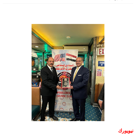
نيويورك