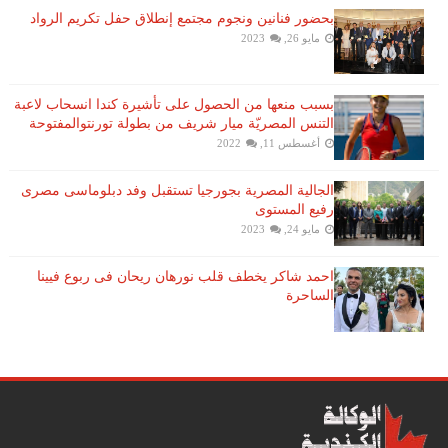
بحضور فنانين ونجوم مجتمع إنطلاق حفل تكريم الرواد
مايو 26, 2023
بسبب منعها من الحصول على تأشيرة كندا انسحاب لاعبة ​
التنس​ المصريّة ​ميار شريف​ من بطولة ​تورنتو​المفتوحة
أغسطس 11, 2022
الجالية المصرية بجورجيا تستقبل وفد دبلوماسى مصرى
رفيع المستوى
مايو 24, 2023
احمد شاكر يخطف قلب نورهان ريحان فى ربوع فيينا
الساحرة