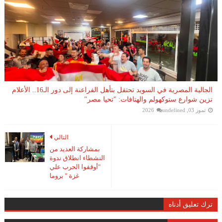
الجالية المصرية في السويد تحتفل بتأهل الفراعنة إلى دور الـ16.. الأعلام
تزين شوارع ستوكهولم والهتافات: "تحيا مصر"
تموز 03, 2026
undefined
التالي
بمشاركة العديد من
النشطاء انطلاق ندوة
"أوقفوا الحرب علي
غزة " بروما
ترك تعليق أدناه