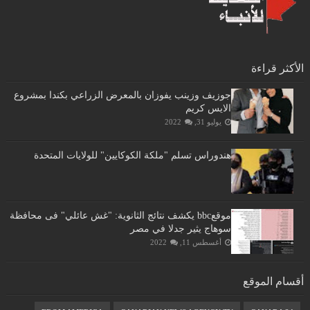
الأكثر قراءة
جوزيف وزينب يفوزان بالمعرض الزراعي بكندا بمشروع
الايس كريم
يوليو 31, 2022
هندوراس تسلم "ملكة الكوكايين" للولايات المتحدة
موقعbbc يكشف نتائج الثانوية: "غش عائلي" فى محافظة
سوهاج يثير جدلا في مصر
أغسطس 11, 2022
أقسام الموقع