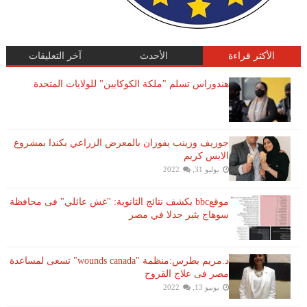
الأكثر قراءة
الأحدث
آخر التعليقات
هندوراس تسلم "ملكة الكوكايين" للولايات المتحدة
جوزيف وزينب يفوزان بالمعرض الزراعي بكندا بمشروع
الايس كريم
يوليو 31, 2022
موقعbbc يكشف نتائج الثانوية: "غش عائلي" فى محافظة
سوهاج يثير جدلا في مصر
د.مريم بطرس:منظمة "wounds canada" تسعى لمساعدة
مصر فى علاج القروح
يونيو 13, 2022