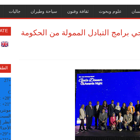
سان
علوم وبحوث
ثقافة وفنون
سياحة وطيران
جاليات
ي برامج التبادل الممولة من الحكومة
ATE
الطق
27
+
°
C
:
+
28°
:
+
21°
مونتري
السبت, 08 
أنظر إل
الأحد
ال
+
29°
+
+
21°
+