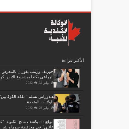
الأكثر قراءة
جوزيف وزينب يفوزان بالمعرض
الزراعي بكندا بمشروع الايس كر
يوليو 31, 2022
هندوراس تسلم "ملكة الكوكايين"
للولايات المتحدة
يوليو 28, 2022
موقعbbc يكشف نتائج الثانوية: 
عائلي" فى محافظة سوهاج يثير ج