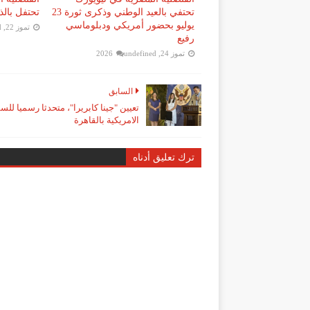
تحتفي بالعيد الوطني وذكرى ثورة 23
تحتفل بالذكرى الـ74 
يوليو بحضور أمريكي ودبلوماسي
تموز 22, 2026
d
رفيع
تموز 24, 2026
undefined
السابق
تعيين "جينا كابريرا"، متحدثا رسميا للس
الامريكية بالقاهرة
ترك تعليق أدناه