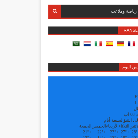
رياضة وملاعب
TRANSL
س اليوم
H
L
ال
آب
ى التنبؤ لسبعة أيام
اثنين
الثلاثاء
الأربعاء
الخميس
الجمعة
21°
+
22°
+
23°
+
27°
+
28°
13°
+
14°
+
17°
+
18°
+
20°