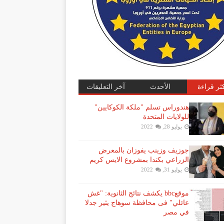
كثر قراءة
الأحدث
آخر التعليقات
هندوراس تسلم "ملكة الكوكايين"
للولايات المتحدة
يوليو 28, 2022
جوزيف وزينب يفوزان بالمعرض
الزراعي بكندا بمشروع الايس كريم
يوليو 31, 2022
موقعbbc يكشف نتائج الثانوية: "غش
عائلي" فى محافظة سوهاج يثير جدلا
في مصر