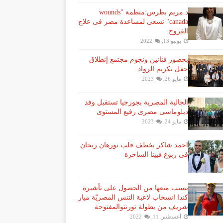
د.مريم بطرس:منظمة "wounds
canada" تسعى لمساعدة مصر فى علاج
القروح
يونيو 13, 2022
بحضور فنانين ونجوم مجتمع إنطلاق
حفل تكريم الرواد
مايو 26, 2023
الجالية المصرية بجورجيا تستقبل وفد
دبلوماسى مصرى رفيع المستوى
مايو 24, 2023
احمد شاكر يخطف قلب نورهان ريحان
فى ربوع فيينا الساحرة
بسبب منعها من الحصول على تأشيرة
كندا انسحاب لاعبة ​التنس​ المصريّة ​ميار
شريف​ من بطولة ​تورنتو​المفتوحة
أغسطس 11, 2022