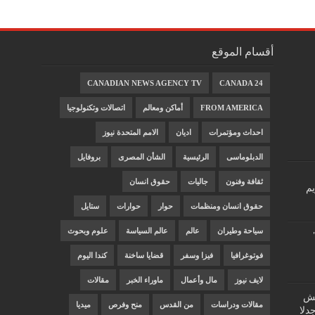
أقسام الموقع
CANADIAN NEWS AGENCY TV
CANADA 24
FROM AMERICA
أماكن ومعالم
اتصالات وتكنولوجيا
احداث ومؤتمرات
اديان
الامم المتحدة نيوز
الدبلوماسى
الرئيسية
الشأن المصرى
بروفايل
ثقافة وفنون
جاليات
حقوق انسان
يم
حقوق انسان ومنظمات
حوار
حوارات
ستايل
سياحة وطيران
عالم
عالم السياسة
علوم وبحوث
فوتوغرافيا
فيزا وسفر
قضايا ساخنة
كندا اليوم
لايف نيوز
مال وأعمال
ماوراء الخبر
مقالات
"غش
مقالات ودراسات
من القدس
منح وفرص
ميديا
دلا