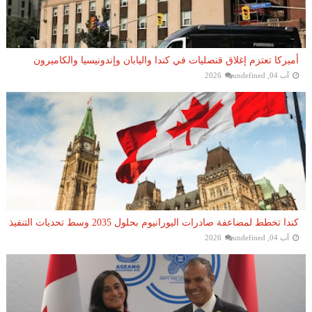
أميركا تعتزم إغلاق قنصليات في كندا واليابان وإندونيسيا والكاميرون
آب 04, 2026
undefined
كندا تخطط لمضاعفة صادرات اليورانيوم بحلول 2035 وسط تحديات التنفيذ
آب 04, 2026
undefined