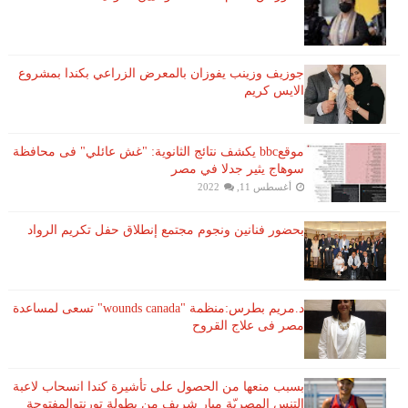
جوزيف وزينب يفوزان بالمعرض الزراعي بكندا بمشروع
الايس كريم
موقعbbc يكشف نتائج الثانوية: "غش عائلي" فى محافظة
سوهاج يثير جدلا في مصر
أغسطس 11, 2022
بحضور فنانين ونجوم مجتمع إنطلاق حفل تكريم الرواد
د.مريم بطرس:منظمة "wounds canada" تسعى لمساعدة
مصر فى علاج القروح
بسبب منعها من الحصول على تأشيرة كندا انسحاب لاعبة ​
التنس​ المصريّة ​ميار شريف​ من بطولة ​تورنتو​المفتوحة