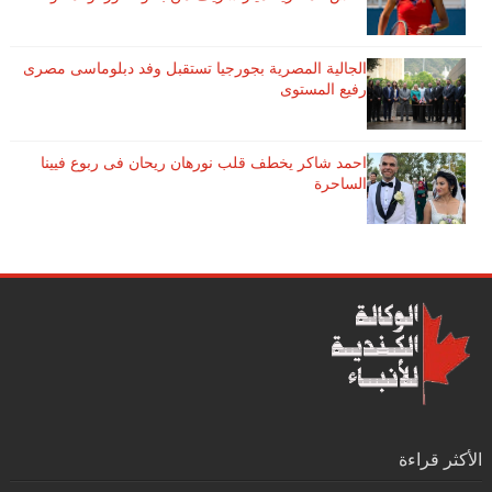
الجالية المصرية بجورجيا تستقبل وفد دبلوماسى مصرى
رفيع المستوى
احمد شاكر يخطف قلب نورهان ريحان فى ربوع فيينا
الساحرة
الأكثر قراءة