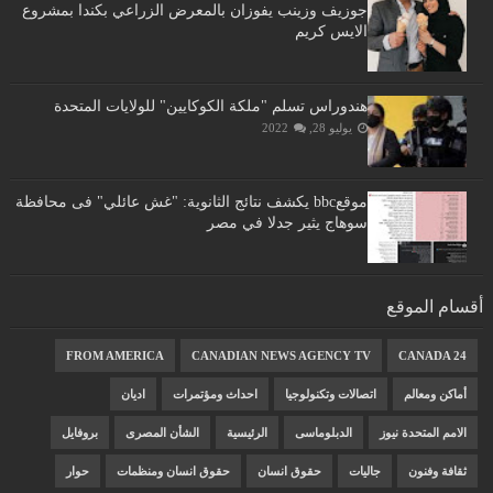
جوزيف وزينب يفوزان بالمعرض الزراعي بكندا بمشروع
الايس كريم
هندوراس تسلم "ملكة الكوكايين" للولايات المتحدة
يوليو 28, 2022
موقعbbc يكشف نتائج الثانوية: "غش عائلي" فى محافظة
سوهاج يثير جدلا في مصر
أقسام الموقع
FROM AMERICA
CANADIAN NEWS AGENCY TV
CANADA 24
أماكن ومعالم
اتصالات وتكنولوجيا
احداث ومؤتمرات
اديان
الامم المتحدة نيوز
الدبلوماسى
الرئيسية
الشأن المصرى
بروفايل
ثقافة وفنون
جاليات
حقوق انسان
حقوق انسان ومنظمات
حوار