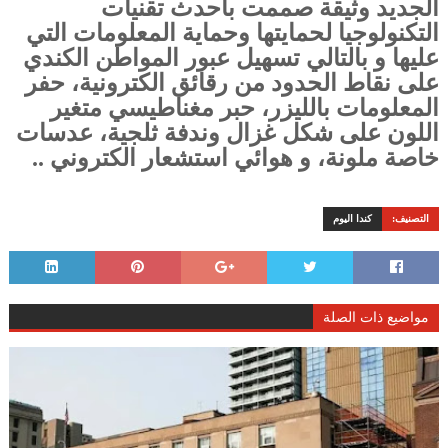
الجديد
وثيقة صممت بأحدث تقنيات
التكنولوجيا لحمايتها وحماية المعلومات التي
عليها و بالتالي تسهيل عبور المواطن الكندي
على نقاط الحدود من رقائق الكترونية، حفر
المعلومات بالليزر، حبر مغناطيسي متغير
اللون على شكل غزال وندفة ثلجية، عدسات
خاصة ملونة، و هوائي استشعار الكتروني .
.
التصنيف:
كندا اليوم
مواضيع ذات الصلة