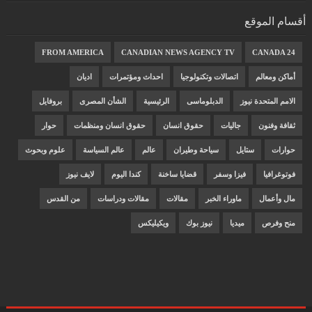
أقسام الموقع
FROM AMERICA
CANADIAN NEWS AGENCY TV
CANADA 24
أماكن ومعالم
اتصالات وتكنولوجيا
احداث ومؤتمرات
اديان
الامم المتحدة نيوز
الدبلوماسى
الرئيسية
الشأن المصرى
بروفايل
ثقافة وفنون
جاليات
حقوق انسان
حقوق انسان ومنظمات
حوار
حوارات
ستايل
سياحة وطيران
عالم
عالم السياسة
علوم وبحوث
فوتوغرافيا
فيزا وسفر
قضايا ساخنة
كندا اليوم
لايف نيوز
مال وأعمال
ماوراء الخبر
مقالات
مقالات ودراسات
من القدس
منح وفرص
ميديا
نيوز بوك
ويكيليكس