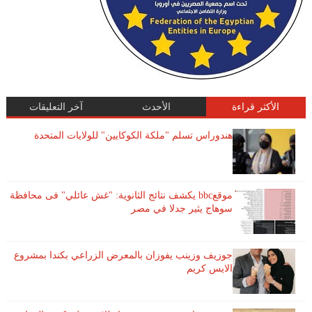
الأكثر قراءة
الأحدث
آخر التعليقات
هندوراس تسلم "ملكة الكوكايين" للولايات المتحدة
موقعbbc يكشف نتائج الثانوية: "غش عائلي" فى محافظة
سوهاج يثير جدلا في مصر
جوزيف وزينب يفوزان بالمعرض الزراعي بكندا بمشروع
الايس كريم