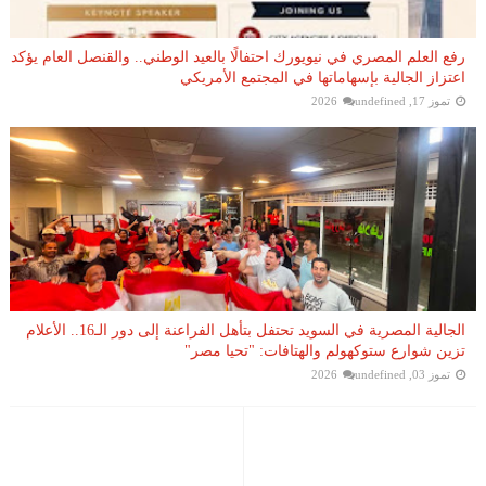
رفع العلم المصري في نيويورك احتفالًا بالعيد الوطني.. والقنصل العام يؤكد
اعتزاز الجالية بإسهاماتها في المجتمع الأمريكي
تموز 17, 2026
undefined
الجالية المصرية في السويد تحتفل بتأهل الفراعنة إلى دور الـ16.. الأعلام
تزين شوارع ستوكهولم والهتافات: "تحيا مصر"
تموز 03, 2026
undefined