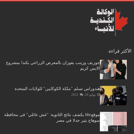
الأكثر قراءة
جوزيف وزينب يفوزان بالمعرض الزراعي بكندا بمشروع
الايس كريم
هندوراس تسلم "ملكة الكوكايين" للولايات المتحدة
يوليو 28, 2022
موقعbbc يكشف نتائج الثانوية: "غش عائلي" فى محافظة
سوهاج يثير جدلا في مصر