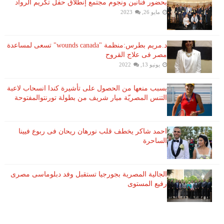
بحضور فنانين ونجوم مجتمع إنطلاق حفل تكريم الرواد
مايو 26, 2023
د.مريم بطرس:منظمة "wounds canada" تسعى لمساعدة
مصر فى علاج القروح
يونيو 13, 2022
بسبب منعها من الحصول على تأشيرة كندا انسحاب لاعبة ​
التنس​ المصريّة ​ميار شريف​ من بطولة ​تورنتو​المفتوحة
احمد شاكر يخطف قلب نورهان ريحان فى ربوع فيينا
الساحرة
الجالية المصرية بجورجيا تستقبل وفد دبلوماسى مصرى
رفيع المستوى