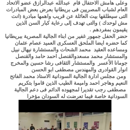
وعلى هامش الاحتفال قام عبدالله عبدالرازق عضو الاتحاد
العام لشباب المصريين فى بريطانيا بعرض بعض المبادرات
التى سيطلقها بيت العائلة عن قريب واهمها مبادرة (انت
مش لوحدك ) والتى تهدف إلى رعاية كبار السن الذين
يقيمون بمفردهم .
حضر الحفل جمهور غفير من ابناء الجالية المصرية ببريطانيا
كما حضره ايضا الملحق العسكرى العميد عصام عثمان
ومساعده العقيد محمد الشحات والمستشارة نيهال نبيل
والمستشار محمد مسعدوالقنصل احمد حامد والقنصل
جومانا الأعسر والمستشار الثقافى رشا حسين والمخرج
انوار القوادرى والمهندس مصطفى ابو الحسن
ومن مجلس ادارة الجالية السودانية الاستاذ محمد الفاتح
النعيم وهاجر احمد واميمة الطيب الذين قاموا بتكريم
مصطفى رجب تقديرا لمجهوده الدائم فى دعم الجالية
السودانية خاصة فيما تعرضت له السودان مؤخرا