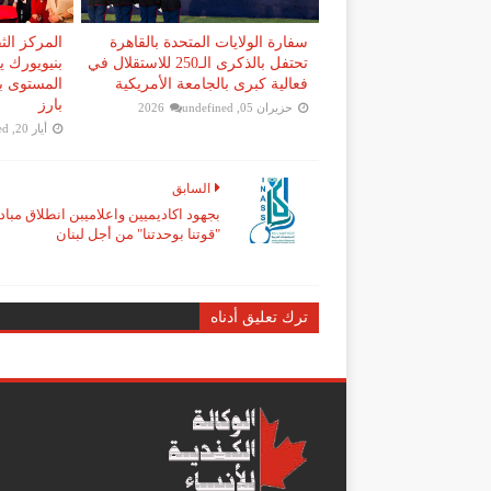
سفارة الولايات المتحدة بالقاهرة
المركز ال
تحتفل بالذكرى الـ250 للاستقلال في
بنيويورك ي
فعالية كبرى بالجامعة الأمريكية
المستوى ب
بارز
حزيران 05, 2026
undefined
أيار 20, 2026
ed
السابق
بجهود اكاديميين واعلاميبن انطلاق مباد
"قوتنا بوحدتنا" من أجل لبنان
ترك تعليق أدناه