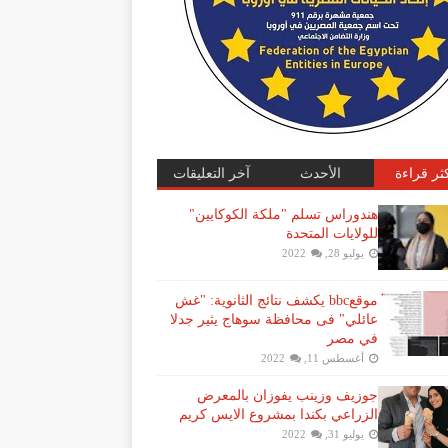
كثر قراءة
الأحدث
آخر التعليقات
هندوراس تسلم "ملكة الكوكايين"
للولايات المتحدة
يوليو 28, 2022
موقعbbc يكشف نتائج الثانوية: "غش
عائلي" فى محافظة سوهاج يثير جدلا
في مصر
أغسطس 11, 2022
جوزيف وزينب يفوزان بالمعرض
الزراعي بكندا بمشروع الايس كريم
يوليو 31, 2022