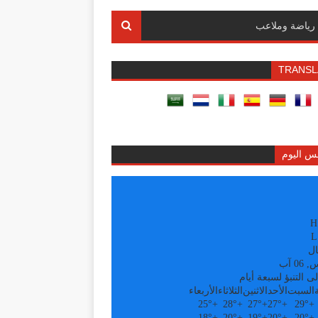
رياضة وملاعب
TRANSL
س اليوم
H
L
ال
0 آب
ى التنبؤ لسبعة أيام
السبت
الأحد
الاثنين
الثلاثاء
الأربعاء
25°
+
28°
+
27°
+
27°
+
29°
+
18°
+
20°
+
19°
+
20°
+
20°
+