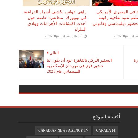
ثقافي المصري الأمريكي
زاهي حواس يكشف أسرار الفراعنة
نظم ندوة ثقافية رفيعة
في نيويورك: محاضرة خاصة حول
حضور دبلوماسي وقانوني
أحدث اكتشافات الأهرامات ووادي
الملوك
undefin
أيار 16, 2026
undefined
التالي
رة
السفير التركي بالقاهرة: نود أن يكون لنا
حضور قوي في مهرجان الإسكندرية
السينمائي عام 2025
أقسام الموقع
CANADIAN NEWS AGENCY TV
CANADA 24