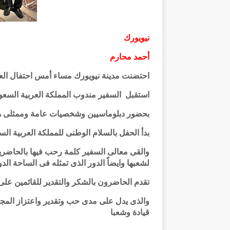
نيويورك
أحمد محارم
احتضنت مدينة نيويورك مساء أمس احتفال العيد الوطنى ال ٩٤ لتأسيس المم
استقبل السفير مندوب المملكة العربية السعود
بحضور دبلوماسيين وشخصيات عامة وممثلى هي
بدأ الحفل بالسلام الوطنى للمملكة العربية ال
والقى معالى السفير كلمة رحب فيها بالحاضرين
لشعبها وايضاً الدور الذى تمثله فى الساحة الدول
تقدم الحاضرون بالشكر والتقدير للقائمين على 
والذى يدل على مدى حب وتقدير واعتزاز المجت
قيادة وشعبا