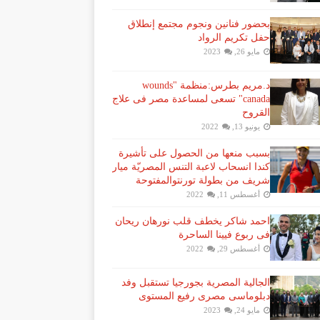
بحضور فنانين ونجوم مجتمع إنطلاق
حفل تكريم الرواد
مايو 26, 2023
د.مريم بطرس:منظمة "wounds
canada" تسعى لمساعدة مصر فى علاج
القروح
يونيو 13, 2022
بسبب منعها من الحصول على تأشيرة
كندا انسحاب لاعبة ​التنس​ المصريّة ​ميار
شريف​ من بطولة ​تورنتو​المفتوحة
أغسطس 11, 2022
احمد شاكر يخطف قلب نورهان ريحان
فى ربوع فيينا الساحرة
أغسطس 29, 2022
الجالية المصرية بجورجيا تستقبل وفد
دبلوماسى مصرى رفيع المستوى
مايو 24, 2023