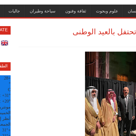
سان
علوم وبحوث
ثقافة وفنون
سياحة وطيران
جاليات
تحتفل بالعيد الوطنى
ATE
الطق
28
+
°
C
:
+
31°
:
+
20°
مونتري
الخميس, 6
أنظر إل
الجمعة
31°
+
21°
+