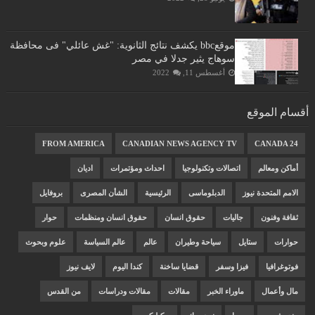
موقعbbc يكشف نتائج الثانوية: "غش عائلي" فى محافظة
سوهاج يثير جدلا في مصر
أغسطس 11, 2022
أقسام الموقع
FROM AMERICA
CANADIAN NEWS AGENCY TV
CANADA 24
أماكن ومعالم
اتصالات وتكنولوجيا
احداث ومؤتمرات
اديان
الامم المتحدة نيوز
الدبلوماسى
الرئيسية
الشأن المصرى
بروفايل
ثقافة وفنون
جاليات
حقوق انسان
حقوق انسان ومنظمات
حوار
حوارات
ستايل
سياحة وطيران
عالم
عالم السياسة
علوم وبحوث
فوتوغرافيا
فيزا وسفر
قضايا ساخنة
كندا اليوم
لايف نيوز
مال وأعمال
ماوراء الخبر
مقالات
مقالات ودراسات
من القدس