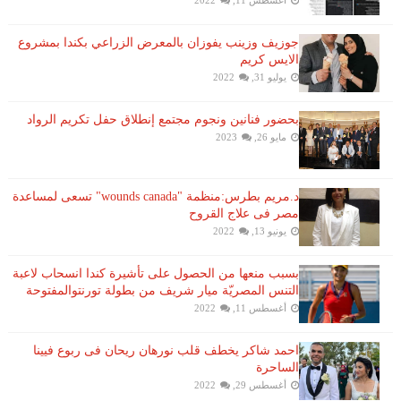
أغسطس 11, 2022
جوزيف وزينب يفوزان بالمعرض الزراعي بكندا بمشروع
الايس كريم
يوليو 31, 2022
بحضور فنانين ونجوم مجتمع إنطلاق حفل تكريم الرواد
مايو 26, 2023
د.مريم بطرس:منظمة "wounds canada" تسعى لمساعدة
مصر فى علاج القروح
يونيو 13, 2022
بسبب منعها من الحصول على تأشيرة كندا انسحاب لاعبة ​
التنس​ المصريّة ​ميار شريف​ من بطولة ​تورنتو​المفتوحة
أغسطس 11, 2022
احمد شاكر يخطف قلب نورهان ريحان فى ربوع فيينا
الساحرة
أغسطس 29, 2022