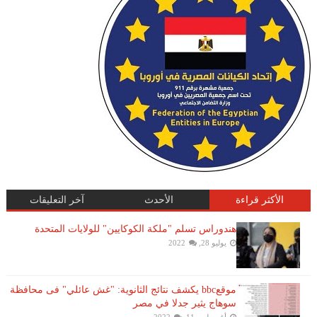
الأكثر قراءة
الأحدث
آخر التعليقات
هندوراس تسلم "ملكة الكوكايين" للولايات المتحدة
يوليو 28, 2022
موقعbbc يكشف نتائج الثانوية: "غش عائلي" فى محافظة
سوهاج يثير جدلا في مصر