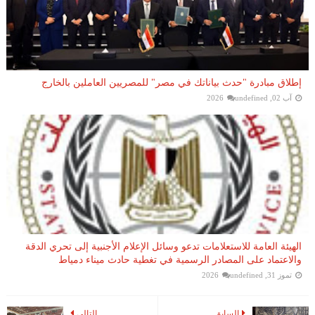
إطلاق مبادرة "حدث بياناتك في مصر" للمصريين العاملين بالخارج
آب 02, 2026
undefined
الهيئة العامة للاستعلامات تدعو وسائل الإعلام الأجنبية إلى تحري الدقة
والاعتماد على المصادر الرسمية في تغطية حادث ميناء دمياط
تموز 31, 2026
undefined
السابق
التالي