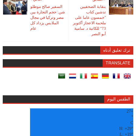
بنقابة الصحفيين
السفير صالح موطلو
تدشين كتاب
شن: حجم التجارة بين
"خمسون عاما على
مصر وتركيا في مجال
ملحمة الاعجاز أكتوبر
الملابس يزداد كل
73" للكاتبة د. سامية
عام
أبو النصر
ترك تعليق أدناه
TRANSLATE
الطقس اليوم
27
+
°
C
H:
+
29°
L:
+
19°