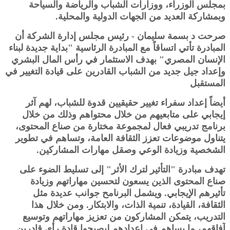
بمجلس الوزراء، ووزارات الشباب والرياضة والسياحة
وبمشاركة العديد من الجهات الدولية والمحلية.
صرحت د بسمة سليمان - رئيس مجلس إدارة الشركة أن
المبادرة تأتي اتساقاً مع المبادرة الرئاسية "بداية جديدة لبناء
الإنسان المصري" بهدف الاستثمار في رأس المال البشري
وإعداد جيل جديد من الشباب القادرين على قيادة التغيير في
المستقبل
أيضاً إعداد سفراء تغيير حقيقيين قدوة للشباب، لهم آثر
إيجابي على متابعيهم من خلال محتواهم وذلك من خلال
برنامج تدريبي فعال لمجموعة مختارة من صناع المحتوى،
يتناول موضوعات تعزز الثقافة العامة، وتساهم في تطوير
الشخصية وزيادة الوعي وصقل مهارات المشاركين.
تهدف مبادرة "التأثير لترك الأثر" إلى تسليط الضوء على
صناع المحتوى الذين يسعون لتحسين مهاراتهم وزيادة
تأثيرهم الإيجابي. ويشمل البرنامح جوانب عديدة مثل
الثقافة، القيادة، تنمية الذات، والابتكار. ومن خلال هذا
التدريب، يتمكن المشاركون من تعزيز مهاراتهم وتوسيع
آفاقهم، ما يساهم في إعدادهم ليصبحوا قادة رأي قادرين