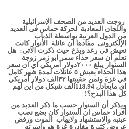
روجت العديد من الصحف الإسرائيلية
واللجان المعادية لحركة حماس فى العديد
من الدول العربية بواسطة الذباب
الإلكترونى مفادها أن عائلة الأنوار كانت
تعيش فى رغد وبذخ حيث ذكرت الاتى: هل
تعلم ان سعر حذاء سمر ابو زمر زوجة
السنوار يبلغ ٢٠٠٠دولار أمريكي اي ان سعر
هذا الحذاء يعيش ٥ عائلات لمدة شهر كامل
في غزة وثمن حقيبتها ٣٢الف دولار أمريكي
اي مايعادل 118.94الف شيكل من أين لهم
كل هذا البذخ؟!
ويذكر أن السنوار حسب ما ذكر العديد من
أفراد حماس ان السنوار كان يضع نصب
عينيه والاستشهاد ولايهاب الموت ورفض
عروض كثيرة مغادرة غزة هو واسرته