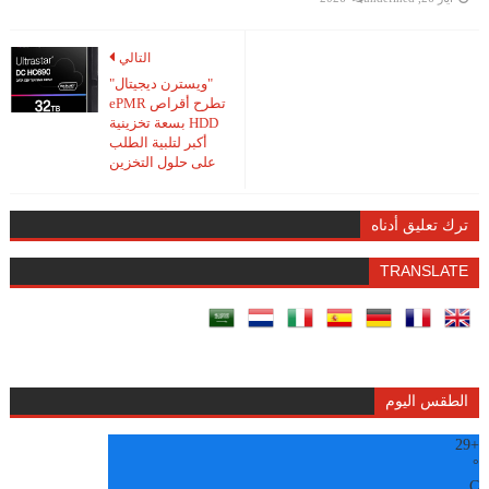
التالي
"ويسترن ديجيتال"
تطرح أقراص ePMR
HDD بسعة تخزينية
أكبر لتلبية الطلب
على حلول التخزين
ترك تعليق أدناه
TRANSLATE
الطقس اليوم
29
+
°
C