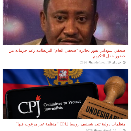
صحفي سوداني يفوز بجائزة "صحفي العام" البريطانية رغم حرمانه من
حضور حفل التكريم
حزيران 19, 2026
undefined
منظمات دولية تندد بتصنيف روسيا لـCPJ “منظمة غير مرغوب فيها”
أيار 26, 2026
undefined