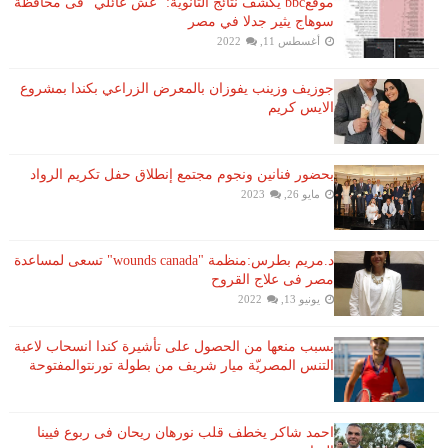
موقعbbc يكشف نتائج الثانوية: "غش عائلي" فى محافظة
سوهاج يثير جدلا في مصر
أغسطس 11, 2022
جوزيف وزينب يفوزان بالمعرض الزراعي بكندا بمشروع
الايس كريم
بحضور فنانين ونجوم مجتمع إنطلاق حفل تكريم الرواد
مايو 26, 2023
د.مريم بطرس:منظمة "wounds canada" تسعى لمساعدة
مصر فى علاج القروح
يونيو 13, 2022
بسبب منعها من الحصول على تأشيرة كندا انسحاب لاعبة ​
التنس​ المصريّة ​ميار شريف​ من بطولة ​تورنتو​المفتوحة
احمد شاكر يخطف قلب نورهان ريحان فى ربوع فيينا