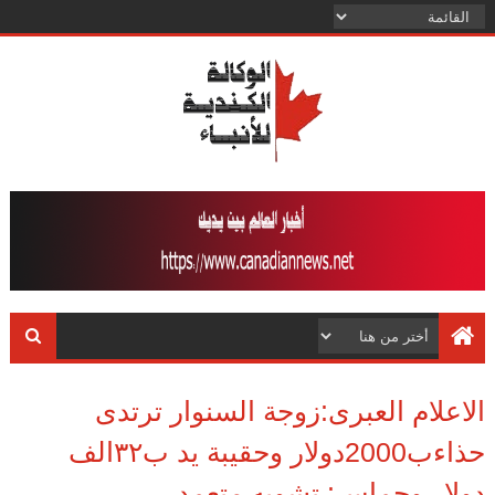
الاعلام العبرى:زوجة السنوار ترتدى
حذاءب2000دولار وحقيبة يد ب٣٢الف
دولار وحماس: تشويه متعمد