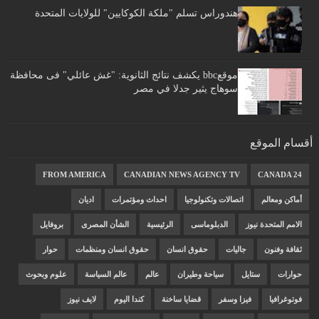
هندوراس تسلم "ملكة الكوكايين" للولايات المتحدة
موقعbbc يكشف نتائج الثانوية: "غش عائلي" فى محافظة
سوهاج يثير جدلا في مصر
أقسام الموقع
FROM AMERICA
CANADIAN NEWS AGENCY TV
CANADA 24
أماكن ومعالم
اتصالات وتكنولوجيا
احداث ومؤتمرات
اديان
الامم المتحدة نيوز
الدبلوماسى
الرئيسية
الشأن المصرى
بروفايل
ثقافة وفنون
جاليات
حقوق انسان
حقوق انسان ومنظمات
حوار
حوارات
ستايل
سياحة وطيران
عالم
عالم السياسة
علوم وبحوث
فوتوغرافيا
فيزا وسفر
قضايا ساخنة
كندا اليوم
لايف نيوز