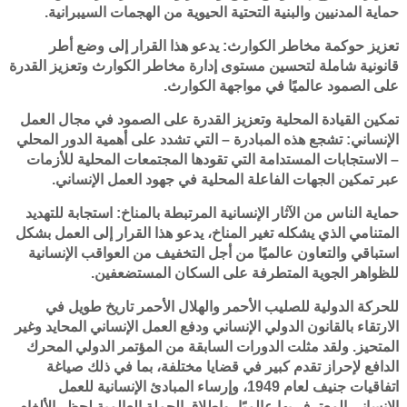
حماية المدنيين والبنية التحتية الحيوية من الهجمات السيبرانية.
تعزيز حوكمة مخاطر الكوارث: يدعو هذا القرار إلى وضع أطر
قانونية شاملة لتحسين مستوى إدارة مخاطر الكوارث وتعزيز القدرة
على الصمود عالميًا في مواجهة الكوارث.
تمكين القيادة المحلية وتعزيز القدرة على الصمود في مجال العمل
الإنساني: تشجع هذه المبادرة – التي تشدد على أهمية الدور المحلي
– الاستجابات المستدامة التي تقودها المجتمعات المحلية للأزمات
عبر تمكين الجهات الفاعلة المحلية في جهود العمل الإنساني.
حماية الناس من الآثار الإنسانية المرتبطة بالمناخ: استجابة للتهديد
المتنامي الذي يشكله تغير المناخ، يدعو هذا القرار إلى العمل بشكل
استباقي والتعاون عالميًا من أجل التخفيف من العواقب الإنسانية
للظواهر الجوية المتطرفة على السكان المستضعفين.
للحركة الدولية للصليب الأحمر والهلال الأحمر تاريخ طويل في
الارتقاء بالقانون الدولي الإنساني ودفع العمل الإنساني المحايد وغير
المتحيز. ولقد مثلت الدورات السابقة من المؤتمر الدولي المحرك
الدافع لإحراز تقدم كبير في قضايا مختلفة، بما في ذلك صياغة
اتفاقيات جنيف لعام 1949، وإرساء المبادئ الإنسانية للعمل
الإنساني المعترف بها عالميًا، وإطلاق الحملة العالمية لحظر الألغام