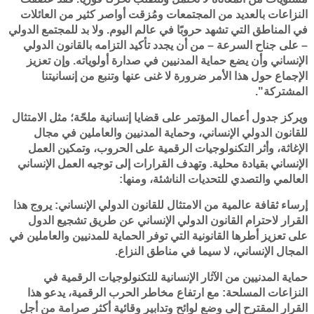
النزاعات بالعديد من المجتمعات ومُزقت أواصر كثير من العائلات
في المناطق التي تشهد حروبًا في عالم اليوم. ولا بد للمجتمع الدولي
– على جناح السرعة – من أن يجدد تأكيد التزامه بالقانون الدولي
الإنساني وأن يضع حماية المدنيين في صدارة أولوياته. وإن تعزيز
الإجماع حول هذا الأمر ضرورة لا غنى عنها وتنبع من إنسانيتنا
المشتركة".
ويركز جدول أعمال المؤتمر على قضايا إنسانية ملحّة؛ مثل الامتثال
للقانون الدولي الإنساني، وحماية المدنيين والعاملين في مجال
الإغاثة، وأثر التكنولوجيات الرقمية على الحروب، وتمكين العمل
الإنساني بقيادة محلية. وتهدف القرارات إلى توجيه العمل الإنساني
العالمي والتصدي للتحديات الناشئة، ومنها:
إرساء ثقافة عالمية من الامتثال للقانون الدولي الإنساني: يروج هذا
القرار لاحترام القانون الدولي الإنساني عن طريق تشجيع الدول
على تعزيز أطرها القانونية التي توفر الحماية للمدنيين والعاملين في
المجال الإنساني، لا سيما في مناطق النزاع.
حماية المدنيين من الآثار الإنسانية للتكنولوجيات الرقمية في
النزاعات المسلحة: مع ارتفاع مخاطر الحرب الرقمية، يدعو هذا
القرار المقترح إلى وضع لوائح وتدابير وقائية أكثر صرامة من أجل