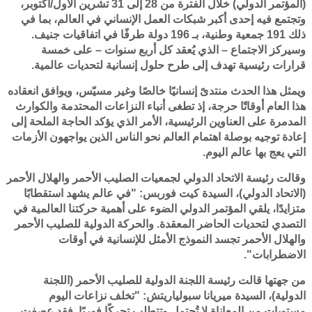
(المؤتمر الدولي) خلال الفترة من 28 إلى 31 تشرين الأول/أكتوبر،
وتجتمع فيه إحدى أكبر شبكات العمل الإنساني في العالم، بما في
ذلك 191 جمعية وطنية، بـ 196 دولة طرفًا في اتفاقيات جنيف.
وسيركز الاجتماع – الذي يُعقد كل أربع سنوات – على خمسة
قرارات رئيسية تهدف إلى طرح حلول إنسانية لتحديات عالمية.
ويمثل هذا الحدث منتدىً إنسانيًا خالصًا وغير مسيّس، ويوافق انعقاده
هذا العام أوقاتًا حرجة، إذ تطغى أنباء النزاعات المحتدمة والكوارث
المدمرة على العناوين الرئيسية، الأمر الذي يؤكد الحاجة الملحة إلى
إعادة توجيه بوصلة اهتمام العالم نحو الناس الذين يواجهون الأزمات
التي يعج بها عالم اليوم.
وقالت رئيسة الاتحاد الدولي لجمعيات الصليب الأحمر والهلال الأحمر
(الاتحاد الدولي)، السيدة كيت فوربس: "في عالم يشهد استقطابًا
متزايدًا، يلقي المؤتمر الدولي الضوء على أهمية حركتنا العالمية في
التصدي لتحديات الحاضر المعقدة. والحركة الدولية للصليب الأحمر
والهلال الأحمر تجسد النموذج الأمثل للإنسانية في أوقات
الاضطرابات".
من جهتها قالت رئيسة اللجنة الدولية للصليب الأحمر (اللجنة
الدولية)، السيدة ميريانا سبولياريتش: "تخلف نزاعات اليوم
مستويات من المعاناة لا تُحتمل وتتطلب تحركًا فوريًا. فقد عصفت