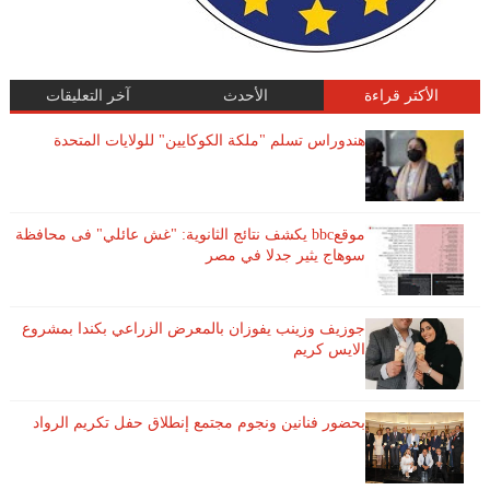
الأكثر قراءة
الأحدث
آخر التعليقات
هندوراس تسلم "ملكة الكوكايين" للولايات المتحدة
موقعbbc يكشف نتائج الثانوية: "غش عائلي" فى محافظة
سوهاج يثير جدلا في مصر
جوزيف وزينب يفوزان بالمعرض الزراعي بكندا بمشروع
الايس كريم
بحضور فنانين ونجوم مجتمع إنطلاق حفل تكريم الرواد