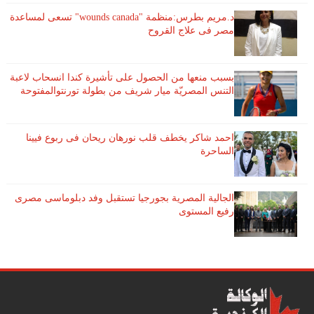
د.مريم بطرس:منظمة "wounds canada" تسعى لمساعدة
مصر فى علاج القروح
بسبب منعها من الحصول على تأشيرة كندا انسحاب لاعبة ​
التنس​ المصريّة ​ميار شريف​ من بطولة ​تورنتو​المفتوحة
احمد شاكر يخطف قلب نورهان ريحان فى ربوع فيينا
الساحرة
الجالية المصرية بجورجيا تستقبل وفد دبلوماسى مصرى
رفيع المستوى