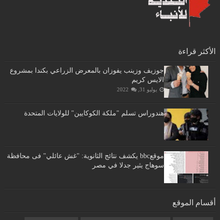
الأكثر قراءة
جوزيف وزينب يفوزان بالمعرض الزراعي بكندا بمشروع
الايس كريم
يوليو 31, 2022
هندوراس تسلم "ملكة الكوكايين" للولايات المتحدة
موقعbbc يكشف نتائج الثانوية: "غش عائلي" فى محافظة
سوهاج يثير جدلا في مصر
أقسام الموقع