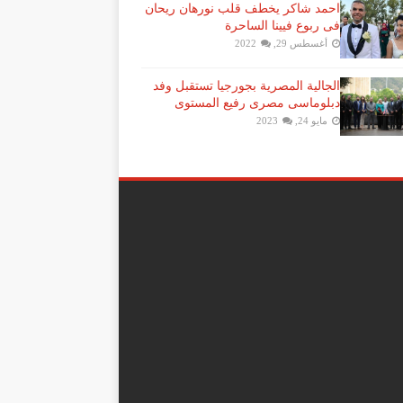
احمد شاكر يخطف قلب نورهان ريحان
فى ربوع فيينا الساحرة
أغسطس 29, 2022
الجالية المصرية بجورجيا تستقبل وفد
دبلوماسى مصرى رفيع المستوى
مايو 24, 2023