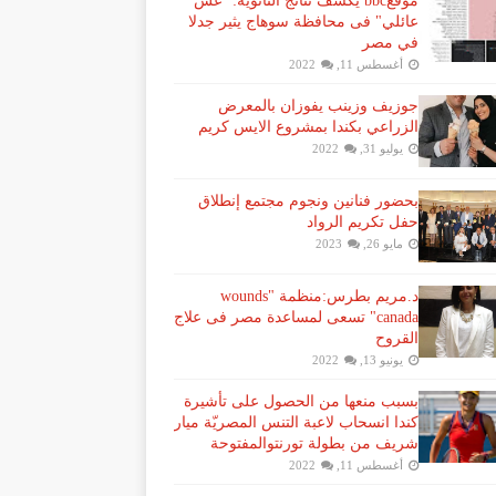
موقعbbc يكشف نتائج الثانوية: "غش
عائلي" فى محافظة سوهاج يثير جدلا
في مصر
أغسطس 11, 2022
جوزيف وزينب يفوزان بالمعرض
الزراعي بكندا بمشروع الايس كريم
يوليو 31, 2022
بحضور فنانين ونجوم مجتمع إنطلاق
حفل تكريم الرواد
مايو 26, 2023
د.مريم بطرس:منظمة "wounds
canada" تسعى لمساعدة مصر فى علاج
القروح
يونيو 13, 2022
بسبب منعها من الحصول على تأشيرة
كندا انسحاب لاعبة ​التنس​ المصريّة ​ميار
شريف​ من بطولة ​تورنتو​المفتوحة
أغسطس 11, 2022