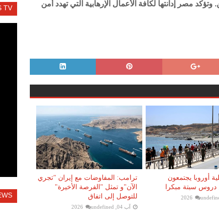
وتؤكد مصر إدانتها لكافة الأعمال الإرهابية التي تهدد أمن
 TV
ية أوروبا يجتمعون
ترامب: المفاوضات مع إيران "تجري
دروس سبتة مبكرا
الآن"و تمثل "الفرصة الأخيرة"
EWS
للتوصل إلى اتفاق
undefin
آب 04, 2026
undefined