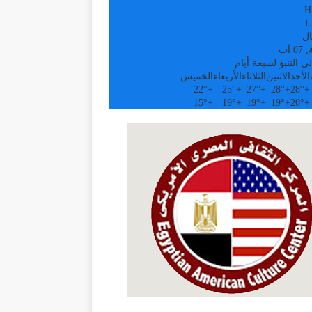
H
L
ال
 آب
ى التنبؤ لسبعة أيام
الأحد
الاثنين
الثلاثاء
الأربعاء
الخميس
22°
+
25°
+
27°
+
28°
+
28°
+
15°
+
19°
+
19°
+
19°
+
20°
+