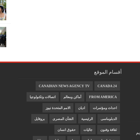
أقسام الموقع
CANADIAN NEWS AGENCY TV
CANADA 24
FROM AMERICA
أماكن ومعالم
اتصالات وتكنولوجيا
احداث ومؤتمرات
اديان
الامم المتحدة نيوز
الدبلوماسى
الرئيسية
الشأن المصرى
بروفايل
ثقافة وفنون
جاليات
حقوق انسان
يم