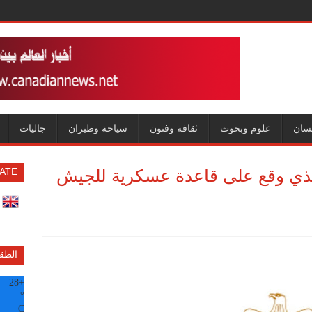
سان
علوم وبحوث
ثقافة وفنون
سياحة وطيران
جاليات
الذي وقع على قاعدة عسكرية للجيش
ATE
الطق
28
+
°
C