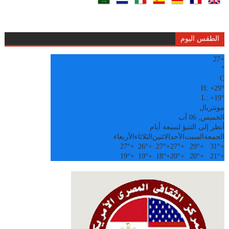
الطقس اليوم
27
+
°
C
H:
+
29°
L:
+
19°
مونتريال
الخميس, 06 آب
أنظر إلى التنبؤ لسبعة أيام
الجمعة
السبت
الأحد
الاثنين
الثلاثاء
الأربعاء
27°
+
26°
+
27°
+
27°
+
29°
+
31°
+
19°
+
19°
+
18°
+
20°
+
20°
+
21°
+