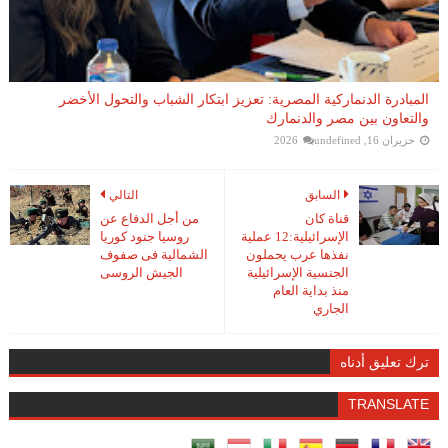
المبادرة الدنماركية المصرية: تعزيز ابتكار الشباب والتحول الأخضر
والتعاون بين مصر والدنمارك
حزيران 16, 2026
undefined
السابق
التالي
قناة كان
من أجل الدفاع عن
الإسرائيلية:12 عملية
روسيا جنود كوريا
نفذها عرب يحملون
الشمالية فى صفوف
الجنسية الإسرائيلية
الجيش الروسى
منذ بداية العام
الجاري
ترك تعليق أدناه
TRANSLATE