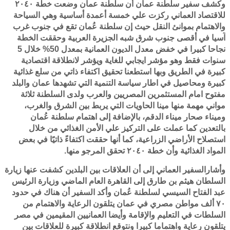
وكشف سفير سلطنة عمان أن سلطنة عمان وضعت خطة ٢٠٤٠
للاقتصاد العماني ركزت علي خمسة أعمدة أساسية وهي السياحة
والاهتمام بموانئ النقل حيث إن سلطنة عُمان تقع في جنوب غرب
آسيا في أقصى جنوب شرق شبه الجزيرة العربية وحققت الخطة
نجاحا كبيرا في خفض معدل الديون العمانية بمعدل 50% خلال 5
سنوات فقط وهو مؤشر ايجابي للغاية ويؤشر لانطلاقة اقتصادية
كبيرة في الطريق وبها استطعنا تحقيق اكتفاء ذاتي من سلع غذائية
كبيرة ومحاصيل في اطار سياسة التنمية التي تشهدها عمان والبلد
مفتوح امام المستثمرين المصريين والعرب ولدى السلطنة ثلاثة
مواني مهمة منها مينا الحاويات التي يربط بين الشرق والغرب،
وميناء صحار ميناء الدقم، بالإضافة إلى اهتمام سلطنة عُمان
بالتعدين كما عملت على التركيز علي الأمن الغذائي من خلال
استصلاح الأراضي الزراعية، كما أنها حققت اكتفاءً ذاتيًا في بعض
المواد الغذائية وأن خطة ٢٠٤٠ تحقق المرجو منها.
وأشارالسفير العماني إلى أن العلاقات بين البلدين كشفت عنها زيارة
السلطان هيثم بن طارق إلى القاهرة العام الماضي وزيارة الرئيس
عبد الفتاح السيسي لسلطنة عُمان وأكد السفير أن هناك في حدود
٧٠ ألف مواطن مصري في عمان يتلقون الرعاية والاهتمام من
السلطات في التعليم والإقامة وأيضا العمانيين المقيمين في مصر
يتلقون رعاية واهتماما كبيرا ونتوقع انطلاقة كبيرة للعلاقات بين