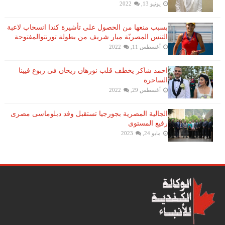
يونيو 13, 2022
بسبب منعها من الحصول على تأشيرة كندا انسحاب لاعبة ​
التنس​ المصريّة ​ميار شريف​ من بطولة ​تورنتو​المفتوحة
أغسطس 11, 2022
احمد شاكر يخطف قلب نورهان ريحان فى ربوع فيينا
الساحرة
أغسطس 29, 2022
الجالية المصرية بجورجيا تستقبل وفد دبلوماسى مصرى
رفيع المستوى
مايو 24, 2023