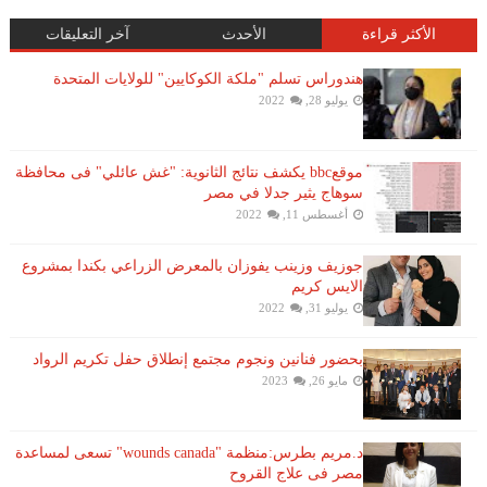
الأكثر قراءة
الأحدث
آخر التعليقات
هندوراس تسلم "ملكة الكوكايين" للولايات المتحدة
يوليو 28, 2022
موقعbbc يكشف نتائج الثانوية: "غش عائلي" فى محافظة
سوهاج يثير جدلا في مصر
أغسطس 11, 2022
جوزيف وزينب يفوزان بالمعرض الزراعي بكندا بمشروع
الايس كريم
يوليو 31, 2022
بحضور فنانين ونجوم مجتمع إنطلاق حفل تكريم الرواد
مايو 26, 2023
د.مريم بطرس:منظمة "wounds canada" تسعى لمساعدة
مصر فى علاج القروح