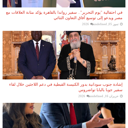
في احتفالية "يوم التحرير".. سفير رواندا بالقاهرة يؤكد متانة العلاقات مع
مصر ويدعو إلى توسيع آفاق التعاون الثنائي
تموز 05, 2026
undefined
إشادة جنوب سودانية بدور الكنيسة القبطية في دعم اللاجئين خلال لقاء
سفير جوبا بالبابا تواضروس
حزيران 16, 2026
undefined