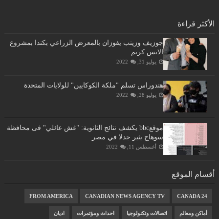
الأكثر قراءة
جوزيف وزينب يفوزان بالمعرض الزراعي بكندا بمشروع
الايس كريم
يوليو 31, 2022
هندوراس تسلم "ملكة الكوكايين" للولايات المتحدة
يوليو 28, 2022
موقعbbc يكشف نتائج الثانوية: "غش عائلي" فى محافظة
سوهاج يثير جدلا في مصر
أغسطس 11, 2022
أقسام الموقع
FROM AMERICA
CANADIAN NEWS AGENCY TV
CANADA 24
أماكن ومعالم
اتصالات وتكنولوجيا
احداث ومؤتمرات
اديان