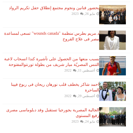
بحضور فنانين ونجوم مجتمع إنطلاق حفل تكريم الرواد
مايو 26, 2023
د.مريم بطرس:منظمة "wounds canada" تسعى لمساعدة
مصر فى علاج القروح
بسبب منعها من الحصول على تأشيرة كندا انسحاب لاعبة ​
التنس​ المصريّة ​ميار شريف​ من بطولة ​تورنتو​المفتوحة
أغسطس 11, 2022
احمد شاكر يخطف قلب نورهان ريحان فى ربوع فيينا
الساحرة
أغسطس 29, 2022
الجالية المصرية بجورجيا تستقبل وفد دبلوماسى مصرى
رفيع المستوى
مايو 24, 2023