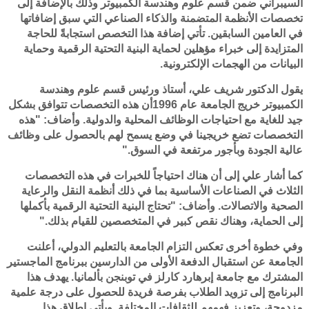
السيبراني ضمن قسم علوم وهندسة الكمبيوتر وذلك بالإضافة إلى
تخصصات الأنظمة المتضمنة والذكاء الصناعي التي سبق إضافاتها
في العامين السابقين. تأتي إضافة هذا التخصص استجابةً للحاجة
المتزايدة إلى خبراء مؤهلين لحماية البنية التحتية الرقمية وحماية
البيانات من الهجمات الإلكترونية.
يقول الدكتور شريف علي، أستاذ ورئيس قسم علوم وهندسة
الكمبيوتر خريج الجامعة عام 1996أن هذه التخصصات تتوافق بشكل
جيد للغاية مع احتياجات الوظائف المحلية والدولية. وأضاف: "هذه
التخصصات تضع خريجينا في وضع يسمح لهم بالحصول على وظائف
عالية الجودة وبأجور مرتفعة في السوق."
كما أشار علي إلى أن هناك احتياجاً للخبرات في هذه التخصصات
الثلاث في الصناعات الأساسية بما في ذلك أنظمة النقل والرعاية
الصحية والاتصالات. وأضاف: "تحتاج البنية التحتية الرقمية بأكملها
إلى الحماية، وهناك نقص كبير في المتخصصين للقيام بذلك."
وفي خطوة أخرى تعكس التزام الجامعة بالتعليم الدولي، أعلنت
الجامعة عن استقبال الدفعة الأولى من الدارسين ببرنامج الماجستير
المشترك مع جامعة إبرهارد كارلز في توبنجن بألمانيا. يهدف هذا
البرنامج إلى تزويد الطلاب بفرصة فريدة للحصول على درجة علمية
مزدوجة، وتعزيز فهمهم للثقافات المختلفة. ويأتي إطلاق هذا