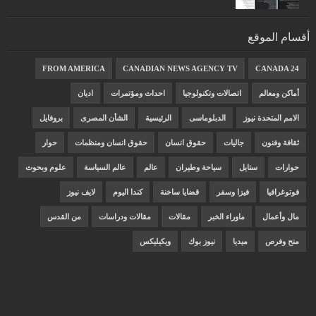
أقسام الموقع
FROM AMERICA
CANADIAN NEWS AGENCY TV
CANADA 24
أماكن ومعالم
اتصالات وتكنولوجيا
احداث ومؤتمرات
اديان
الامم المتحدة نيوز
الدبلوماسى
الرئيسية
الشأن المصرى
بروفايل
ثقافة وفنون
جاليات
حقوق انسان
حقوق انسان ومنظمات
حوار
حوارات
ستايل
سياحة وطيران
عالم
عالم السياسة
علوم وبحوث
فوتوغرافيا
فيزا وسفر
قضايا ساخنة
كندا اليوم
لايف نيوز
مال وأعمال
ماوراء الخبر
مقالات
مقالات ودراسات
من القدس
منح وفرص
ميديا
نيوز بوك
ويكيليكس