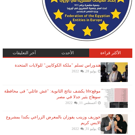
الأكثر قراءة
الأحدث
آخر التعليقات
هندوراس تسلم "ملكة الكوكايين" للولايات المتحدة
يوليو 28, 2022
موقعbbc يكشف نتائج الثانوية: "غش عائلي" فى محافظة
سوهاج يثير جدلا في مصر
أغسطس 11, 2022
جوزيف وزينب يفوزان بالمعرض الزراعي بكندا بمشروع
الايس كريم
يوليو 31, 2022