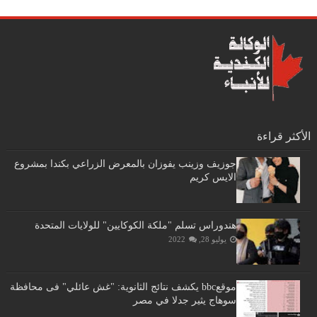
الأكثر قراءة
جوزيف وزينب يفوزان بالمعرض الزراعي بكندا بمشروع
الايس كريم
هندوراس تسلم "ملكة الكوكايين" للولايات المتحدة
يوليو 28, 2022
موقعbbc يكشف نتائج الثانوية: "غش عائلي" فى محافظة
سوهاج يثير جدلا في مصر