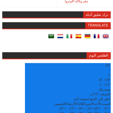
مقر وكالة الأونروا
ترك تعليق أدناه
TRANSLATE
الطقس اليوم
29
+
°
C
H:
+
29°
L:
+
21°
مونتريال
الجمعة, 07 آب
أنظر إلى التنبؤ لسبعة أيام
السبت
الأحد
الاثنين
الثلاثاء
الأربعاء
الخميس
24°
+
23°
+
26°
+
24°
+
28°
+
31°
+