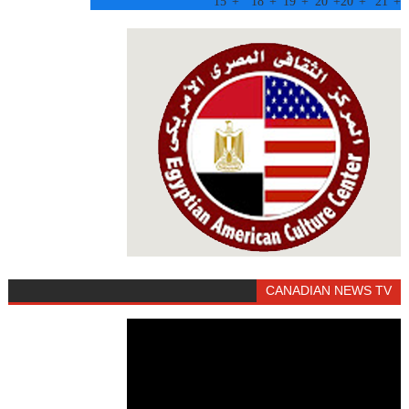
15°
+
18°
+
19°
+
20°
+
20°
+
21°
+
CANADIAN NEWS TV