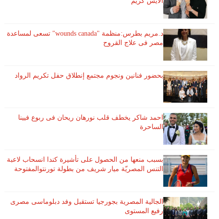
الايس كريم
د.مريم بطرس:منظمة "wounds canada" تسعى لمساعدة
مصر فى علاج القروح
بحضور فنانين ونجوم مجتمع إنطلاق حفل تكريم الرواد
احمد شاكر يخطف قلب نورهان ريحان فى ربوع فيينا
الساحرة
بسبب منعها من الحصول على تأشيرة كندا انسحاب لاعبة ​
التنس​ المصريّة ​ميار شريف​ من بطولة ​تورنتو​المفتوحة
الجالية المصرية بجورجيا تستقبل وفد دبلوماسى مصرى
رفيع المستوى