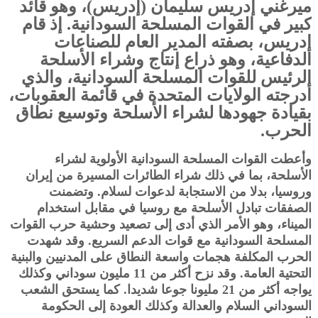
ميرغني إدريس سليمان (إدريس)، وهو قائد
كبير في القوات المسلحة السودانية. إذ قام
إدريس، بصفته المدير العام للصناعات
الدفاعية، وهو ذراع إنتاج وشراء الأسلحة
الرئيس للقوات المسلحة السودانية، والذي
أدرجته الولايات المتحدة في قائمة العقوبات،
بقيادة جهودها لشراء الأسلحة وتوسيع نطاق
الحرب.
وأعطت القوات المسلحة السودانية الأولوية لشراء
الأسلحة، بما في ذلك شراء الطائرات المسيرة من إيران
وروسيا، بدلا من الاستجابة لدعوات لسلام. وتضمنت
الصفقات تبادل الأسلحة مع روسيا في مقابل استخدام
الميناء، وهو الأمر الذي أدى إلى تصعيد وحشية حرب القوات
المسلحة السودانية مع قوات الدعم السريع. وقد شهدت
الحرب المكلفة هجمات واسعة النطاق على المدنيين والبنية
التحتية العامة. وقد نزح أكثر من 11 مليون سوداني وكذلك
يواجه أكثر من 21 مليونا جوعا شديدا. كما يستحق الشعب
السوداني السلام والعدالة وكذلك العودة إلى الحكومة