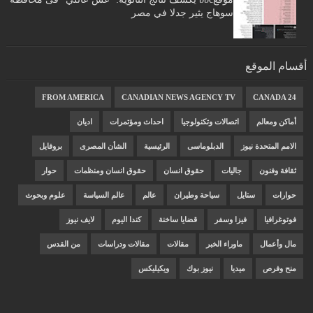
سوهاج يثير جدلا في مصر
أقسام الموقع
FROM AMERICA
CANADIAN NEWS AGENCY TV
CANADA 24
أماكن ومعالم
اتصالات وتكنولوجيا
احداث ومؤتمرات
اديان
الامم المتحدة نيوز
الدبلوماسى
الرئيسية
الشأن المصرى
بروفايل
ثقافة وفنون
جاليات
حقوق انسان
حقوق انسان ومنظمات
حوار
حوارات
ستايل
سياحة وطيران
عالم
عالم السياسة
علوم وبحوث
فوتوغرافيا
فيزا وسفر
قضايا ساخنة
كندا اليوم
لايف نيوز
مال وأعمال
ماوراء الخبر
مقالات
مقالات ودراسات
من القدس
منح وفرص
ميديا
نيوز بوك
ويكيليكس