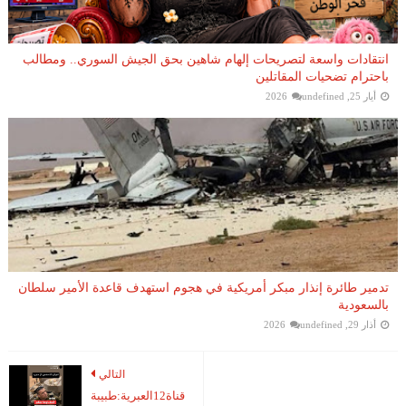
انتقادات واسعة لتصريحات إلهام شاهين بحق الجيش السوري.. ومطالب
باحترام تضحيات المقاتلين
أيار 25, 2026
undefined
تدمير طائرة إنذار مبكر أمريكية في هجوم استهدف قاعدة الأمير سلطان
بالسعودية
أذار 29, 2026
undefined
التالي
قناة12العبرية:طبيبة