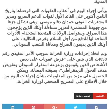
المدنية.
ويأتي إجراء اليوم في أعقاب العقوبات التي فرضناها بتاريخ
الثامن أكتوبر على القائد الأول لقوات الدعم السريع ومدير
المشتريات القوني حمدان دقلو موسى. وهي تشكل جزءا
من جهودنا المستمرة لتعزيز مساءلة أولئك الذين يؤججون
هذا الصراع. وستواصل الولايات المتحدة استخدام الأدوات
المتاحة لها للدفع من أجل السلام وفرض التكاليف على
أولئك الذين يديمون الصراع ومعاناة الشعب السوداني.
وتم اتخاذ إجراءات وزارة الخزانة بموجب الأمر التنفيذي رقم
14098، الذي ينص على “فرض عقوبات على بعض
الأشخاص الذين يقومون بزعزعة استقرار السودان وتقويض
هدف التحول الديمقراطي”، بصيغته المعدلة. ويمكن
الحصول على مزيد من المعلومات بشأن إجراءات اليوم من
خلال الاطلاع على التصريح الصحفي لوزارة الخزانة.
التصنيف:
جيوش واسلحة