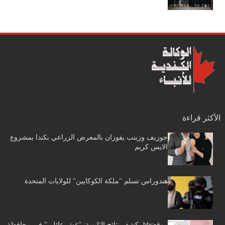
الأكثر قراءة
جوزيف وزينب يفوزان بالمعرض الزراعي بكندا بمشروع
الايس كريم
هندوراس تسلم "ملكة الكوكايين" للولايات المتحدة
موقعbbc يكشف نتائج الثانوية: "غش عائلي" فى محافظة