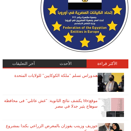
الأكثر قراءة
الأحدث
آخر التعليقات
هندوراس تسلم "ملكة الكوكايين" للولايات المتحدة
موقعbbc يكشف نتائج الثانوية: "غش عائلي" فى محافظة
سوهاج يثير جدلا في مصر
جوزيف وزينب يفوزان بالمعرض الزراعي بكندا بمشروع