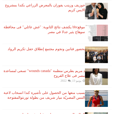
جوزيف وزينب يفوزان بالمعرض الزراعي بكندا بمشروع
الايس كريم
موقعbbc يكشف نتائج الثانوية: "غش عائلي" فى محافظة
سوهاج يثير جدلا في مصر
بحضور فنانين ونجوم مجتمع إنطلاق حفل تكريم الرواد
د.مريم بطرس:منظمة "wounds canada" تسعى لمساعدة
مصر فى علاج القروح
يونيو 13, 2022
بسبب منعها من الحصول على تأشيرة كندا انسحاب لاعبة ​
التنس​ المصريّة ​ميار شريف​ من بطولة ​تورنتو​المفتوحة