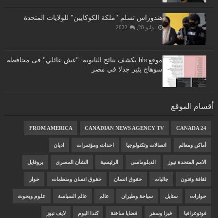
هندوراس تسلم "ملكة الكوكايين" للولايات المتحدة
يوليو 28, 2022
موقعbbc يكشف نتائج الثانوية: "غش عائلي" فى محافظة
سوهاج يثير جدلا في مصر
أقسام الموقع
FROM AMERICA
CANADIAN NEWS AGENCY TV
CANADA 24
أماكن ومعالم
اتصالات وتكنولوجيا
احداث ومؤتمرات
اديان
الامم المتحدة نيوز
الدبلوماسى
الرئيسية
الشأن المصرى
بروفايل
ثقافة وفنون
جاليات
حقوق انسان
حقوق انسان ومنظمات
حوار
حوارات
ستايل
سياحة وطيران
عالم
عالم السياسة
علوم وبحوث
فوتوغرافيا
فيزا وسفر
قضايا ساخنة
كندا اليوم
لايف نيوز