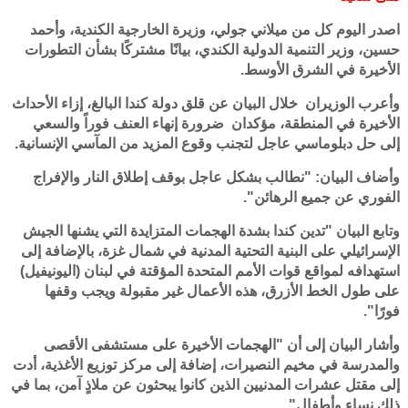
اصدر اليوم كل من ميلاني جولي، وزيرة الخارجية الكندية، وأحمد
حسين، وزير التنمية الدولية الكندي، بيانًا مشتركًا بشأن التطورات
الأخيرة في الشرق الأوسط.
وأعرب الوزيران خلال البيان عن قلق دولة كندا البالغ، إزاء الأحداث
الأخيرة في المنطقة، مؤكدان ضرورة إنهاء العنف فوراً والسعي
إلى حل دبلوماسي عاجل لتجنب وقوع المزيد من المآسي الإنسانية.
وأضاف البيان: "نطالب بشكل عاجل بوقف إطلاق النار والإفراج
الفوري عن جميع الرهائن".
وتابع البيان "تدين كندا بشدة الهجمات المتزايدة التي يشنها الجيش
الإسرائيلي على البنية التحتية المدنية في شمال غزة، بالإضافة إلى
استهدافه لمواقع قوات الأمم المتحدة المؤقتة في لبنان (اليونيفيل)
على طول الخط الأزرق، هذه الأعمال غير مقبولة ويجب وقفها
فورًا".
وأشار البيان إلى أن "الهجمات الأخيرة على مستشفى الأقصى
والمدرسة في مخيم النصيرات، إضافة إلى مركز توزيع الأغذية، أدت
إلى مقتل عشرات المدنيين الذين كانوا يبحثون عن ملاذٍ آمن، بما في
ذلك نساء وأطفال".