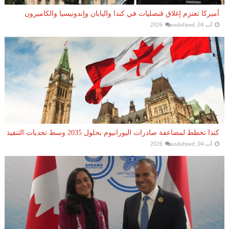
أميركا تعتزم إغلاق قنصليات في كندا واليابان وإندونيسيا والكاميرون
آب 04, 2026
undefined
كندا تخطط لمضاعفة صادرات اليورانيوم بحلول 2035 وسط تحديات التنفيذ
آب 04, 2026
undefined