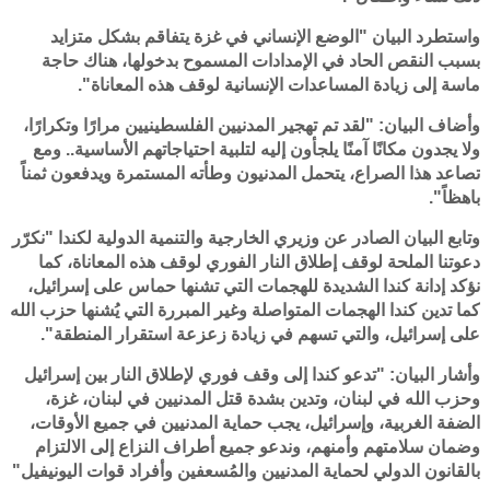
واستطرد البيان "الوضع الإنساني في غزة يتفاقم بشكل متزايد
بسبب النقص الحاد في الإمدادات المسموح بدخولها، هناك حاجة
ماسة إلى زيادة المساعدات الإنسانية لوقف هذه المعاناة".
وأضاف البيان: "لقد تم تهجير المدنيين الفلسطينيين مرارًا وتكرارًا،
ولا يجدون مكانًا آمنًا يلجأون إليه لتلبية احتياجاتهم الأساسية.. ومع
تصاعد هذا الصراع، يتحمل المدنيون وطأته المستمرة ويدفعون ثمناً
باهظاً".
وتابع البيان الصادر عن وزيري الخارجية والتنمية الدولية لكندا "نكرّر
دعوتنا الملحة لوقف إطلاق النار الفوري لوقف هذه المعاناة، كما
نؤكد إدانة كندا الشديدة للهجمات التي تشنها حماس على إسرائيل،
كما تدين كندا الهجمات المتواصلة وغير المبررة التي يُشنها حزب الله
على إسرائيل، والتي تسهم في زيادة زعزعة استقرار المنطقة".
وأشار البيان: "تدعو كندا إلى وقف فوري لإطلاق النار بين إسرائيل
وحزب الله في لبنان، وتدين بشدة قتل المدنيين في لبنان، غزة،
الضفة الغربية، وإسرائيل، يجب حماية المدنيين في جميع الأوقات،
وضمان سلامتهم وأمنهم، وندعو جميع أطراف النزاع إلى الالتزام
بالقانون الدولي لحماية المدنيين والمُسعفين وأفراد قوات اليونيفيل"