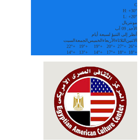
C
H:
+
30°
L:
+
20°
مونتريال
الأحد, 09 آب
أنظر إلى التنبؤ لسبعة أيام
الاثنين
الثلاثاء
الأربعاء
الخميس
الجمعة
السبت
22°
+
19°
+
19°
+
20°
+
27°
+
26°
+
14°
+
13°
+
14°
+
17°
+
18°
+
18°
+