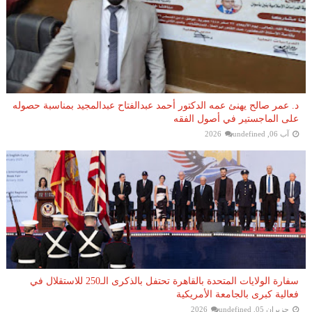
د. عمر صالح يهنئ عمه الدكتور أحمد عبدالفتاح عبدالمجيد بمناسبة حصوله
على الماجستير في أصول الفقه
آب 06, 2026
undefined
سفارة الولايات المتحدة بالقاهرة تحتفل بالذكرى الـ250 للاستقلال في
فعالية كبرى بالجامعة الأمريكية
حزيران 05, 2026
undefined