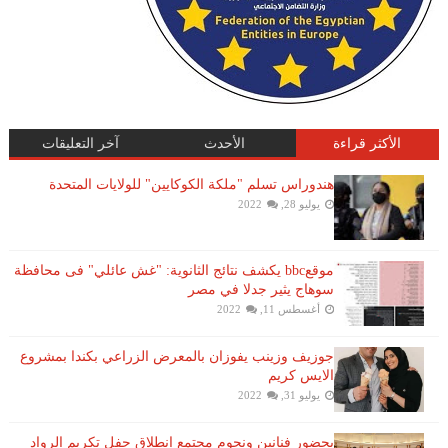
الأكثر قراءة
الأحدث
آخر التعليقات
هندوراس تسلم "ملكة الكوكايين" للولايات المتحدة
يوليو 28, 2022
موقعbbc يكشف نتائج الثانوية: "غش عائلي" فى محافظة
سوهاج يثير جدلا في مصر
أغسطس 11, 2022
جوزيف وزينب يفوزان بالمعرض الزراعي بكندا بمشروع
الايس كريم
يوليو 31, 2022
بحضور فنانين ونجوم مجتمع إنطلاق حفل تكريم الرواد