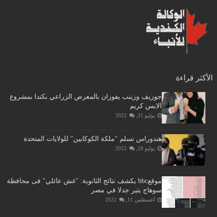
الأكثر قراءة
جوزيف وزينب يفوزان بالمعرض الزراعي بكندا بمشروع
الايس كريم
يوليو 31, 2022
هندوراس تسلم "ملكة الكوكايين" للولايات المتحدة
يوليو 28, 2022
موقعbbc يكشف نتائج الثانوية: "غش عائلي" فى محافظة
سوهاج يثير جدلا في مصر
أغسطس 11, 2022