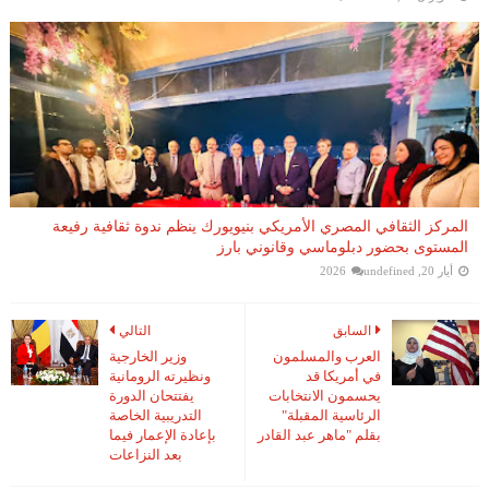
المركز الثقافي المصري الأمريكي بنيويورك ينظم ندوة ثقافية رفيعة
المستوى بحضور دبلوماسي وقانوني بارز
أيار 20, 2026
undefined
السابق
التالي
العرب والمسلمون
وزير الخارجية
في أمريكا قد
ونظيرته الرومانية
يحسمون الانتخابات
يفتتحان الدورة
الرئاسية المقبلة"
التدريبية الخاصة
بقلم "ماهر عبد القادر
بإعادة الإعمار فيما
بعد النزاعات