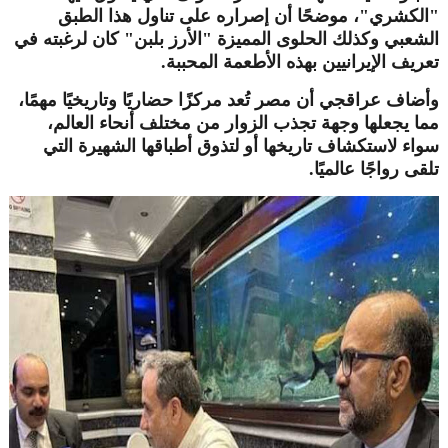
"الكشري"، موضحًا أن إصراره على تناول هذا الطبق
الشعبي وكذلك الحلوى المميزة "الأرز بلبن" كان لرغبته في
تعريف الإيرانيين بهذه الأطعمة المحببة.
وأضاف عراقجي أن مصر تُعد مركزًا حضاريًا وتاريخيًا مهمًا،
مما يجعلها وجهة تجذب الزوار من مختلف أنحاء العالم،
سواء لاستكشاف تاريخها أو لتذوق أطباقها الشهيرة التي
تلقى رواجًا عالميًا.