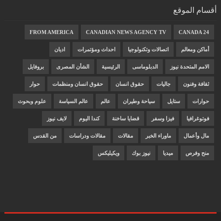
أقسام الموقع
FROM AMERICA
CANADIAN NEWS AGENCY TV
CANADA 24
أماكن ومعالم
اتصالات وتكنولوجيا
احداث ومؤتمرات
اديان
الامم المتحدة نيوز
الدبلوماسى
الرئيسية
الشأن المصرى
بروفايل
ثقافة وفنون
جاليات
حقوق انسان
حقوق انسان ومنظمات
حوار
حوارات
ستايل
سياحة وطيران
عالم
عالم السياسة
علوم وبحوث
فوتوغرافيا
فيزا وسفر
قضايا ساخنة
كندا اليوم
لايف نيوز
مال وأعمال
ماوراء الخبر
مقالات
مقالات ودراسات
من القدس
منح وفرص
ميديا
نيوز بوك
ويكيليكس