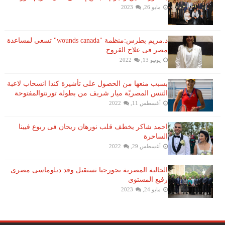
مايو 26, 2023
د.مريم بطرس:منظمة "wounds canada" تسعى لمساعدة
مصر فى علاج القروح
يونيو 13, 2022
بسبب منعها من الحصول على تأشيرة كندا انسحاب لاعبة ​
التنس​ المصريّة ​ميار شريف​ من بطولة ​تورنتو​المفتوحة
أغسطس 11, 2022
احمد شاكر يخطف قلب نورهان ريحان فى ربوع فيينا
الساحرة
أغسطس 29, 2022
الجالية المصرية بجورجيا تستقبل وفد دبلوماسى مصرى
رفيع المستوى
مايو 24, 2023